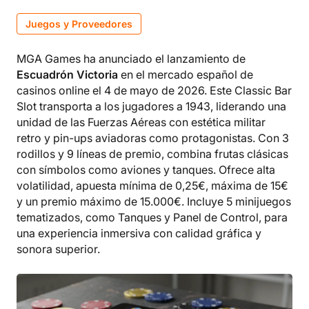
Juegos y Proveedores
MGA Games ha anunciado el lanzamiento de
Escuadrón Victoria
en el mercado español de
casinos online el 4 de mayo de 2026. Este Classic Bar
Slot transporta a los jugadores a 1943, liderando una
unidad de las Fuerzas Aéreas con estética militar
retro y pin-ups aviadoras como protagonistas. Con 3
rodillos y 9 líneas de premio, combina frutas clásicas
con símbolos como aviones y tanques. Ofrece alta
volatilidad, apuesta mínima de 0,25€, máxima de 15€
y un premio máximo de 15.000€. Incluye 5 minijuegos
tematizados, como Tanques y Panel de Control, para
una experiencia inmersiva con calidad gráfica y
sonora superior.