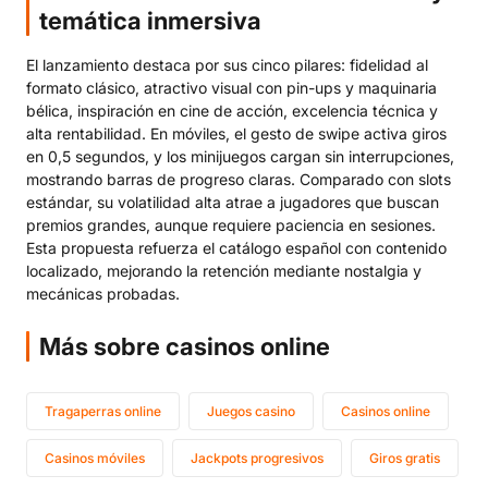
temática inmersiva
El lanzamiento destaca por sus cinco pilares: fidelidad al
formato clásico, atractivo visual con pin-ups y maquinaria
bélica, inspiración en cine de acción, excelencia técnica y
alta rentabilidad. En móviles, el gesto de swipe activa giros
en 0,5 segundos, y los minijuegos cargan sin interrupciones,
mostrando barras de progreso claras. Comparado con slots
estándar, su volatilidad alta atrae a jugadores que buscan
premios grandes, aunque requiere paciencia en sesiones.
Esta propuesta refuerza el catálogo español con contenido
localizado, mejorando la retención mediante nostalgia y
mecánicas probadas.
Más sobre casinos online
Tragaperras online
Juegos casino
Casinos online
Casinos móviles
Jackpots progresivos
Giros gratis