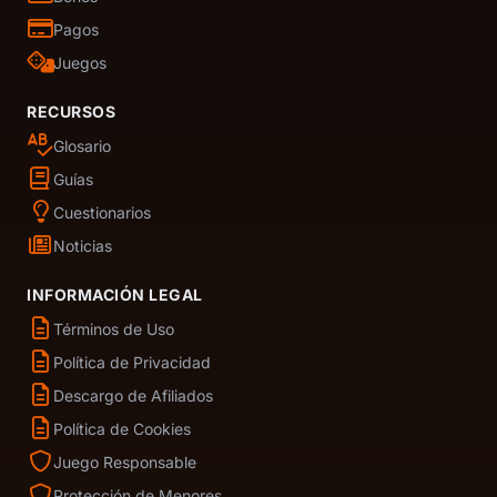
Pagos
Juegos
RECURSOS
Glosario
Guías
Cuestionarios
Noticias
INFORMACIÓN LEGAL
Términos de Uso
Política de Privacidad
Descargo de Afiliados
Política de Cookies
Juego Responsable
Protección de Menores