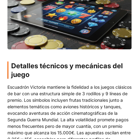
Detalles técnicos y mecánicas del
juego
Escuadrón Victoria mantiene la fidelidad a los juegos clásicos
de bar con una estructura simple de 3 rodillos y 9 líneas de
premio. Los símbolos incluyen frutas tradicionales junto a
elementos temáticos como aviones históricos y tanques,
evocando aventuras de acción cinematográficas de la
Segunda Guerra Mundial. La alta volatilidad promete pagos
menos frecuentes pero de mayor cuantía, con un premio
máximo que alcanza los 15.000€. Las apuestas oscilan entre