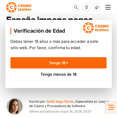
España impone pagos
exclusivamente
Verificación de Edad
nominativos en los
Debes tener 18 años o más para acceder a este
sitio web. Por favor, confirma tu edad.
casinos online con dinero
real desde 2025
Tengo 18+
Tengo menos de 18
Casino Reseñas
/
Noticias
/
Noticias de la Industria
/
Nueva
ley española obliga pagos nominativos en casinos online con dinero
real
Escrito por:
Sofía Vega Torres
,
Especialista en Juegos
de Casino y Proveedores de Software
Última actualización mayo 16, 2026, 05:01