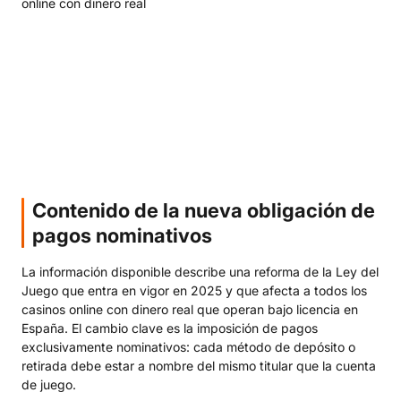
Contenido de la nueva obligación de
pagos nominativos
La información disponible describe una reforma de la Ley del
Juego que entra en vigor en 2025 y que afecta a todos los
casinos online con dinero real que operan bajo licencia en
España. El cambio clave es la imposición de pagos
exclusivamente nominativos: cada método de depósito o
retirada debe estar a nombre del mismo titular que la cuenta
de juego.