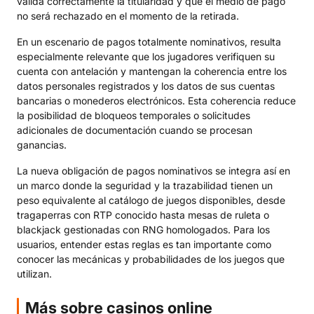
valida correctamente la titularidad y que el medio de pago
no será rechazado en el momento de la retirada.
En un escenario de pagos totalmente nominativos, resulta
especialmente relevante que los jugadores verifiquen su
cuenta con antelación y mantengan la coherencia entre los
datos personales registrados y los datos de sus cuentas
bancarias o monederos electrónicos. Esta coherencia reduce
la posibilidad de bloqueos temporales o solicitudes
adicionales de documentación cuando se procesan
ganancias.
La nueva obligación de pagos nominativos se integra así en
un marco donde la seguridad y la trazabilidad tienen un
peso equivalente al catálogo de juegos disponibles, desde
tragaperras con RTP conocido hasta mesas de ruleta o
blackjack gestionadas con RNG homologados. Para los
usuarios, entender estas reglas es tan importante como
conocer las mecánicas y probabilidades de los juegos que
utilizan.
Más sobre casinos online