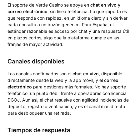
El soporte de Verde Casino se apoya en
chat en vivo y
correo electrónico
, sin línea telefónica. Lo que importa es
que responda con rapidez, en un idioma claro y sin derivar
cada consulta a un buzón genérico. Para España, el
estándar razonable es acceso por chat y una respuesta útil
en plazos cortos, algo que la plataforma cumple en las
franjas de mayor actividad.
Canales disponibles
Los canales confirmados son el
chat en vivo
, disponible
directamente desde la web y la app móvil, y el
correo
electrónico
para gestiones más formales. No hay soporte
telefónico, un punto débil frente a operadores con licencia
DGOJ. Aun así, el chat resuelve con agilidad incidencias de
depósito, registro o verificación, y es el canal más directo
para desbloquear una retirada.
Tiempos de respuesta