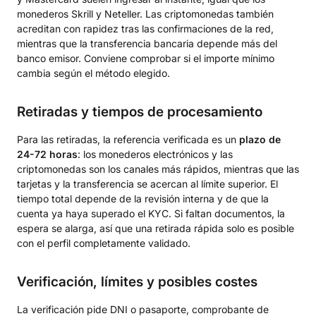
monederos Skrill y Neteller. Las criptomonedas también
acreditan con rapidez tras las confirmaciones de la red,
mientras que la transferencia bancaria depende más del
banco emisor. Conviene comprobar si el importe mínimo
cambia según el método elegido.
Retiradas y tiempos de procesamiento
Para las retiradas, la referencia verificada es un
plazo de
24-72 horas
: los monederos electrónicos y las
criptomonedas son los canales más rápidos, mientras que las
tarjetas y la transferencia se acercan al límite superior. El
tiempo total depende de la revisión interna y de que la
cuenta ya haya superado el
KYC
. Si faltan documentos, la
espera se alarga, así que una retirada rápida solo es posible
con el perfil completamente validado.
Verificación, límites y posibles costes
La verificación pide DNI o pasaporte, comprobante de