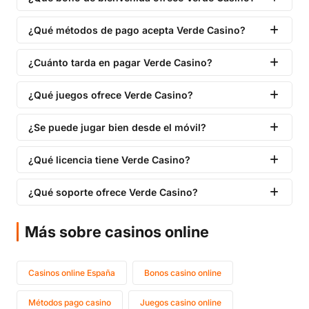
¿Qué métodos de pago acepta Verde Casino?
¿Cuánto tarda en pagar Verde Casino?
¿Qué juegos ofrece Verde Casino?
¿Se puede jugar bien desde el móvil?
¿Qué licencia tiene Verde Casino?
¿Qué soporte ofrece Verde Casino?
Más sobre casinos online
Casinos online España
Bonos casino online
Métodos pago casino
Juegos casino online