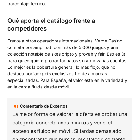
porcentaje teórico.
Qué aporta el catálogo frente a
competidores
Frente a otros operadores internacionales, Verde Casino
compite por amplitud, con más de 5.000 juegos y una
colección notable de slots cripto y provably fair. Eso es útil
para quien quiere probar formatos sin abrir varias cuentas.
Lo mejor es la cobertura general; lo más flojo, que no
destaca por jackpots exclusivos frente a marcas
especializadas. Para España, el valor está en la variedad y
en la carga fluida desde móvil.
Comentario de Expertos
La mejor forma de valorar la oferta es probar una
categoría concreta unos minutos y ver si el
acceso es fluido en móvil. Si tardas demasiado
en encontrar lo que buscas, el catálogo se siente