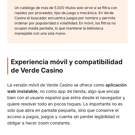
Un catálogo de más de 5.000 títulos solo sirve si se filtra con
rapidez por proveedor, tipo de juego o mecánica. En Verde
Casino el buscador encuentra juegos por nombre y permite
ordenar por popularidad o volatilidad. En móvil, los filtros no
ocupan media pantalla, lo que mantiene la biblioteca
manejable con una sola mano.
Experiencia móvil y compatibilidad
de Verde Casino
La versión móvil de Verde Casino se ofrece como
aplicación
web instalable
, no como app de tienda, algo que encaja
bien con el usuario español que entra desde el navegador y
quiere resolver todo en pocos toques. Lo importante no es
solo que abra en pantalla pequeña, sino que conserve el
acceso a pagos, juegos y cuenta sin perder legibilidad ni
obligar a hacer zoom constante.