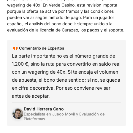
wagering de 40x
. En Verde Casino, esta revisión importa
porque la oferta se activa por tramos y las condiciones
pueden variar según método de pago. Para un jugador
español, el análisis del bono debe ir siempre unido a la
evaluación de la licencia de Curazao, los pagos y el soporte.
Comentario de Expertos
La parte importante no es el número grande de
1.200 €, sino la ruta para convertirlo en saldo real
con un wagering de 40x. Si te encaja el volumen
de apuesta, el bono tiene sentido; si no, se queda
en cifra decorativa. Por eso conviene revisar
antes de aceptar.
David Herrera Cano
Especialista en Juego Móvil y Evaluación de
Plataformas