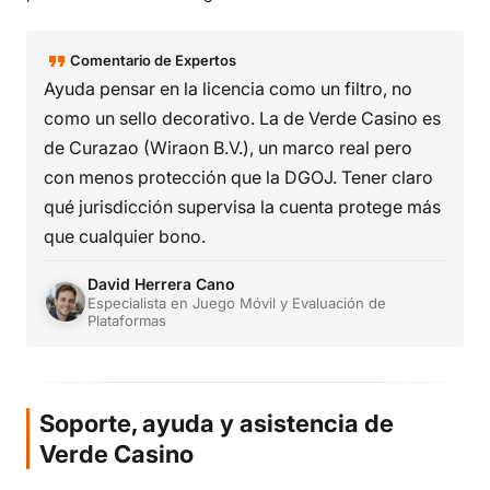
Comentario de Expertos
Ayuda pensar en la licencia como un filtro, no
como un sello decorativo. La de Verde Casino es
de Curazao (Wiraon B.V.), un marco real pero
con menos protección que la DGOJ. Tener claro
qué jurisdicción supervisa la cuenta protege más
que cualquier bono.
David Herrera Cano
Especialista en Juego Móvil y Evaluación de
Plataformas
Soporte, ayuda y asistencia de
Verde Casino