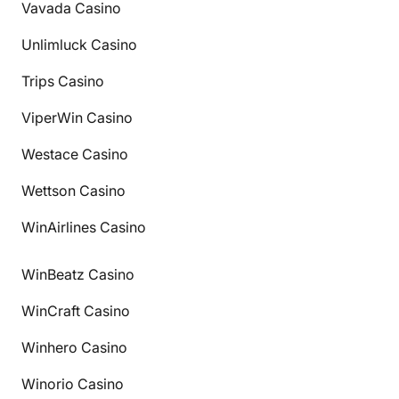
Vavada Casino
Unlimluck Casino
Trips Casino
ViperWin Casino
Westace Casino
Wettson Casino
WinAirlines Casino
WinBeatz Casino
WinCraft Casino
Winhero Casino
Winorio Casino