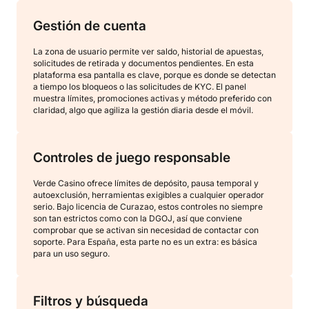
Gestión de cuenta
La zona de usuario permite ver saldo, historial de apuestas,
solicitudes de retirada y documentos pendientes. En esta
plataforma esa pantalla es clave, porque es donde se detectan
a tiempo los bloqueos o las solicitudes de KYC. El panel
muestra límites, promociones activas y método preferido con
claridad, algo que agiliza la gestión diaria desde el móvil.
Controles de juego responsable
Verde Casino ofrece límites de depósito, pausa temporal y
autoexclusión, herramientas exigibles a cualquier operador
serio. Bajo licencia de Curazao, estos controles no siempre
son tan estrictos como con la DGOJ, así que conviene
comprobar que se activan sin necesidad de contactar con
soporte. Para España, esta parte no es un extra: es básica
para un uso seguro.
Filtros y búsqueda