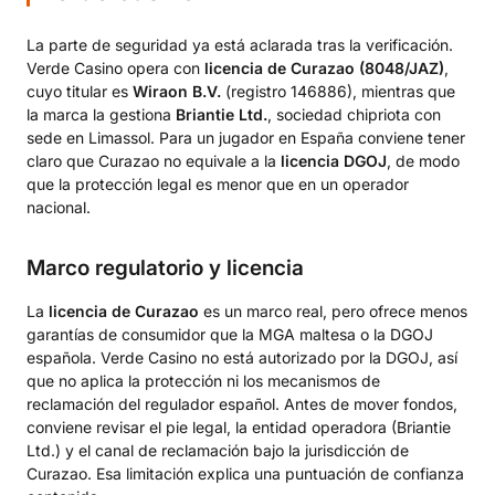
La parte de seguridad ya está aclarada tras la verificación.
Verde Casino opera con
licencia de Curazao (8048/JAZ)
,
cuyo titular es
Wiraon B.V.
(registro 146886), mientras que
la marca la gestiona
Briantie Ltd.
, sociedad chipriota con
sede en Limassol. Para un jugador en España conviene tener
claro que Curazao no equivale a la
licencia DGOJ
, de modo
que la protección legal es menor que en un operador
nacional.
Marco regulatorio y licencia
La
licencia de Curazao
es un marco real, pero ofrece menos
garantías de consumidor que la MGA maltesa o la DGOJ
española. Verde Casino no está autorizado por la DGOJ, así
que no aplica la protección ni los mecanismos de
reclamación del regulador español. Antes de mover fondos,
conviene revisar el pie legal, la entidad operadora (Briantie
Ltd.) y el canal de reclamación bajo la jurisdicción de
Curazao. Esa limitación explica una puntuación de confianza