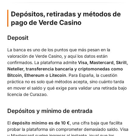
Depósitos, retiradas y métodos de
pago de Verde Casino
Deposit
La banca es uno de los puntos que más pesan en la
valoración de Verde Casino, y aquí los datos están
confirmados. La plataforma admite
Visa, Mastercard, Skrill,
Neteller, transferencia bancaria y criptomonedas como
Bitcoin, Ethereum o Litecoin
. Para España, la cuestión
práctica no es solo qué métodos acepta, sino cuánto tarda
en mover el saldo y qué exige para validar una retirada bajo
licencia de Curazao.
Depósitos y mínimo de entrada
El
depósito mínimo es de 10 €
, una cifra baja que facilita
probar la plataforma sin comprometer demasiado saldo. Visa
y Mastercard suelen ingresar al instante, igual que los