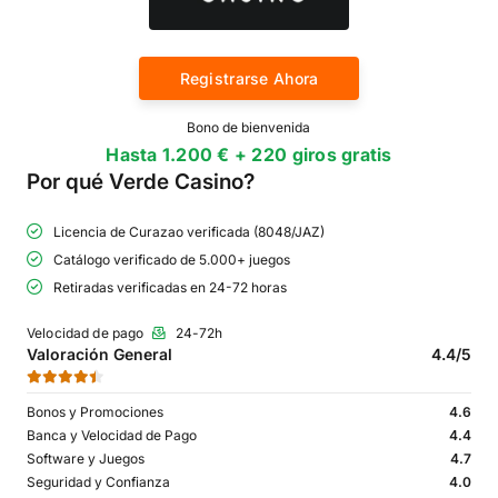
Registrarse Ahora
Bono de bienvenida
Hasta 1.200 € + 220 giros gratis
Por qué Verde Casino?
Licencia de Curazao verificada (8048/JAZ)
Catálogo verificado de 5.000+ juegos
Retiradas verificadas en 24-72 horas
Velocidad de pago
24-72h
Valoración General
4.4/5
Bonos y Promociones
4.6
Banca y Velocidad de Pago
4.4
Software y Juegos
4.7
Seguridad y Confianza
4.0