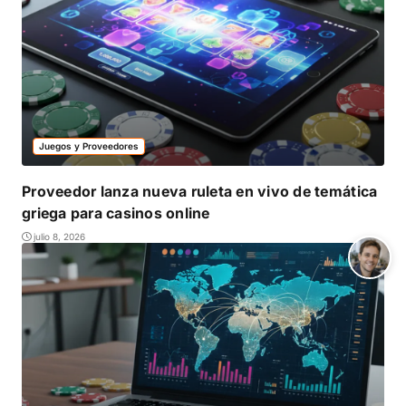
Juegos y Proveedores
Proveedor lanza nueva ruleta en vivo de temática
griega para casinos online
julio 8, 2026