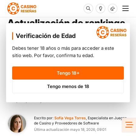
Actualización de rankings
de casinos online en
Verificación de Edad
España para mayo de
Debes tener 18 años o más para acceder a este
sitio web. Por favor, confirma tu edad.
2026: qué cambia
realmente para el jugador
Tengo 18+
Tengo menos de 18
Casino Reseñas
/
Noticias
/
Noticias de la
Industria
/
Portales actualizan rankings de mejores casinos online
en España para mayo de 2026
Escrito por:
Sofía Vega Torres
,
Especialista en Juegos
de Casino y Proveedores de Software
Última actualización mayo 18, 2026, 09:01