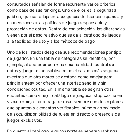
consultados señalan de forma recurrente varios criterios
como base de sus rankings. Uno de ellos es la seguridad
jurídica, que se refleja en la exigencia de licencia española y
en menciones a las políticas de juego responsable y
protección de datos. Dentro de esa selección, las diferencias
vienen por el peso relativo que se da al catálogo de juegos,
a la facilidad de uso y a los métodos de pago.
Uno de los listados desglosa sus recomendaciones por tipo
de jugador. En una tabla de categorías se identifica, por
ejemplo, al operador con «máxima fiabilidad, control de
datos y juego responsable» como el casino «más seguro»,
mientras que otra marca se destaca como «mejor para
principiantes» por ofrecer una interfaz sencilla y sin
condiciones ocultas. En la misma tabla se asignan otras
etiquetas como «mejor catálogo de juegos», «top casino en
vivo» o «mejor para tragaperras», siempre con descriptores
que apuntan a elementos verificables: número aproximado
de slots, disponibilidad de ruleta en directo o presencia de
juegos exclusivos.
En cuanto al catálogo, algunos portales separan rankings