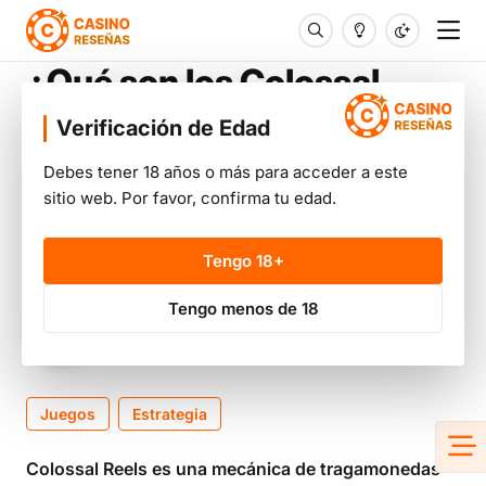
¿Qué son los Colossal
Reels en las
Verificación de Edad
tragamonedas?
Debes tener 18 años o más para acceder a este
sitio web. Por favor, confirma tu edad.
Casino Reseñas
/
Glosario
/
¿Qué son los Colossal Reels en las
tragamonedas?
Tengo 18+
Tengo menos de 18
Escrito por:
Sofía Vega Torres
,
Especialista en Juegos
de Casino y Proveedores de Software
Última actualización enero 19, 2026, 11:10
Juegos
Estrategia
Colossal Reels es una mecánica de tragamonedas