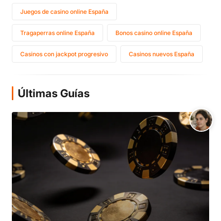
Juegos de casino online España
Tragaperras online España
Bonos casino online España
Casinos con jackpot progresivo
Casinos nuevos España
Últimas Guías