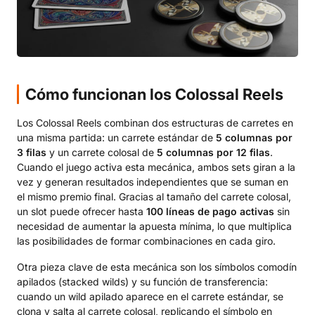
Cómo funcionan los Colossal Reels
Los Colossal Reels combinan dos estructuras de carretes en
una misma partida: un carrete estándar de
5 columnas por
3 filas
y un carrete colosal de
5 columnas por 12 filas
.
Cuando el juego activa esta mecánica, ambos sets giran a la
vez y generan resultados independientes que se suman en
el mismo premio final. Gracias al tamaño del carrete colosal,
un slot puede ofrecer hasta
100 líneas de pago activas
sin
necesidad de aumentar la apuesta mínima, lo que multiplica
las posibilidades de formar combinaciones en cada giro.
Otra pieza clave de esta mecánica son los símbolos comodín
apilados (stacked wilds) y su función de transferencia:
cuando un wild apilado aparece en el carrete estándar, se
clona y salta al carrete colosal, replicando el símbolo en