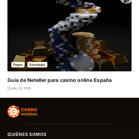
Pagos
Estrategia
Guía de Neteller para casino online España
julio 28, 2026
QUIÉNES SOMOS