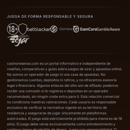
JUEGA DE FORMA RESPONSABLE Y SEGURA
casinoresenas.com es un portal informativo e independiente de
reseñas, comparativas y guías sobre juegos de azar y apuestas online.
No somos un operador de juego ni una casa de apuestas. No
gestionamos cuentas, depósitos ni retiros, y no ofrecemos asesoría
legal o financiera. Algunos enlaces del sitio son de afiliado: podemos
recibir una comisión si te registras o depositas en un operador
recomendado, sin ningún coste extra para ti. Esta relación comercial
no condiciona nuestras valoraciones. Cada usuario es responsable
exclusivo de verificar la normativa vigente en su territorio de
residencia y asegurarse de jugar únicamente en plataformas
autorizadas. El juego está estrictamente prohibido para menores de 18
años. El juego debe verse exclusivamente como entretenimiento y
conlleva riesgo de pérdida de dinero. Juega con responsabilidad. Si