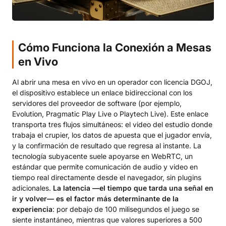
Cómo Funciona la Conexión a Mesas
en Vivo
Al abrir una mesa en vivo en un operador con licencia DGOJ,
el dispositivo establece un enlace bidireccional con los
servidores del proveedor de software (por ejemplo,
Evolution, Pragmatic Play Live o Playtech Live). Este enlace
transporta tres flujos simultáneos: el video del estudio donde
trabaja el crupier, los datos de apuesta que el jugador envía,
y la confirmación de resultado que regresa al instante. La
tecnología subyacente suele apoyarse en WebRTC, un
estándar que permite comunicación de audio y video en
tiempo real directamente desde el navegador, sin plugins
adicionales.
La latencia —el tiempo que tarda una señal en
ir y volver— es el factor más determinante de la
experiencia
: por debajo de 100 milisegundos el juego se
siente instantáneo, mientras que valores superiores a 500