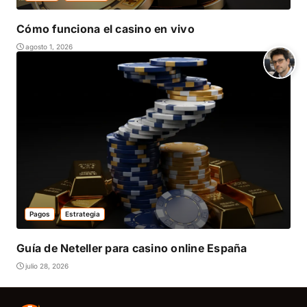
Cómo funciona el casino en vivo
agosto 1, 2026
Pagos
Estrategia
Guía de Neteller para casino online España
julio 28, 2026