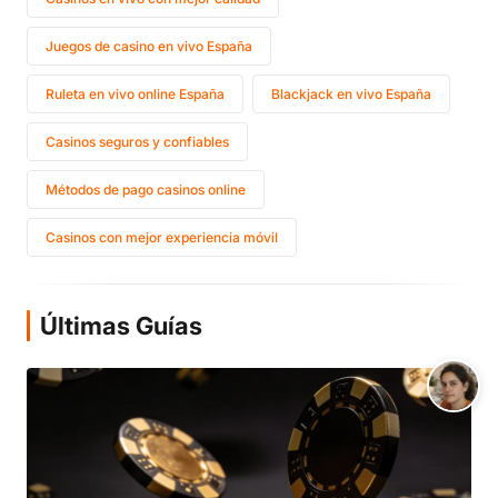
Juegos de casino en vivo España
Ruleta en vivo online España
Blackjack en vivo España
Casinos seguros y confiables
Métodos de pago casinos online
Casinos con mejor experiencia móvil
Últimas Guías