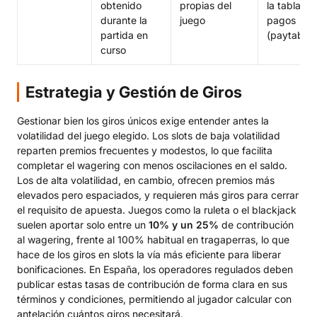
obtenido
propias del
la tabla de
durante la
juego
pagos
partida en
(paytable)
curso
Estrategia y Gestión de Giros
Gestionar bien los giros únicos exige entender antes la
volatilidad del juego elegido. Los slots de baja volatilidad
reparten premios frecuentes y modestos, lo que facilita
completar el wagering con menos oscilaciones en el saldo.
Los de alta volatilidad, en cambio, ofrecen premios más
elevados pero espaciados, y requieren más giros para cerrar
el requisito de apuesta. Juegos como la ruleta o el blackjack
suelen aportar solo entre un
10% y un 25%
de contribución
al wagering, frente al 100% habitual en tragaperras, lo que
hace de los giros en slots la vía más eficiente para liberar
bonificaciones. En España, los operadores regulados deben
publicar estas tasas de contribución de forma clara en sus
términos y condiciones, permitiendo al jugador calcular con
antelación cuántos giros necesitará.