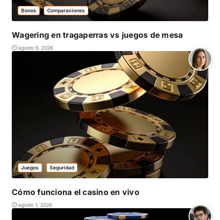
Bonos
Comparaciones
Wagering en tragaperras vs juegos de mesa
agosto 6, 2026
Juegos
Seguridad
Cómo funciona el casino en vivo
agosto 1, 2026