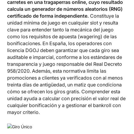
carretes en una tragaperras online, cuyo resultado
calcula un generador de números aleatorios (RNG)
certificado de forma independiente.
Constituye la
unidad mínima de juego en cualquier slot y resulta
clave para entender tanto la mecánica del juego
como los requisitos de apuesta (wagering) de las
bonificaciones. En España, los operadores con
licencia DGOJ deben garantizar que cada giro sea
auditable e imparcial, conforme a los estándares de
transparencia y juego responsable del Real Decreto
958/2020. Además, esta normativa limita las
promociones a clientes ya verificados con al menos
treinta días de antigüedad, un matiz que condiciona
cómo se ofrecen los giros gratis. Comprender esta
unidad ayuda a calcular con precisión el valor real de
cualquier bonificación y a gestionar el bankroll con
mayor criterio.