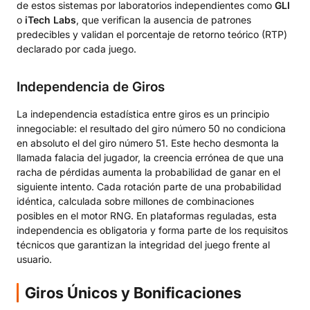
de estos sistemas por laboratorios independientes como
GLI
o
iTech Labs
, que verifican la ausencia de patrones
predecibles y validan el porcentaje de retorno teórico (RTP)
declarado por cada juego.
Independencia de Giros
La independencia estadística entre giros es un principio
innegociable: el resultado del giro número 50 no condiciona
en absoluto el del giro número 51. Este hecho desmonta la
llamada
falacia del jugador
, la creencia errónea de que una
racha de pérdidas aumenta la probabilidad de ganar en el
siguiente intento. Cada rotación parte de una probabilidad
idéntica, calculada sobre millones de combinaciones
posibles en el motor RNG. En plataformas reguladas, esta
independencia es obligatoria y forma parte de los requisitos
técnicos que garantizan la integridad del juego frente al
usuario.
Giros Únicos y Bonificaciones