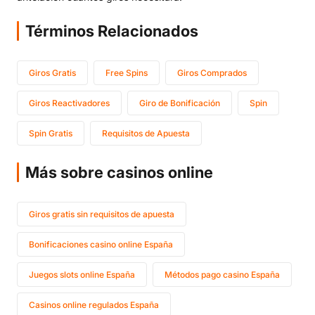
Términos Relacionados
Giros Gratis
Free Spins
Giros Comprados
Giros Reactivadores
Giro de Bonificación
Spin
Spin Gratis
Requisitos de Apuesta
Más sobre casinos online
Giros gratis sin requisitos de apuesta
Bonificaciones casino online España
Juegos slots online España
Métodos pago casino España
Casinos online regulados España