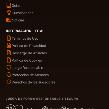
Guías
Cuestionarios
Noticias
INFORMACIÓN LEGAL
Términos de Uso
Política de Privacidad
Descargo de Afiliados
Política de Cookies
Juego Responsable
Protección de Menores
Derechos de los Jugadores
JUEGA DE FORMA RESPONSABLE Y SEGURA