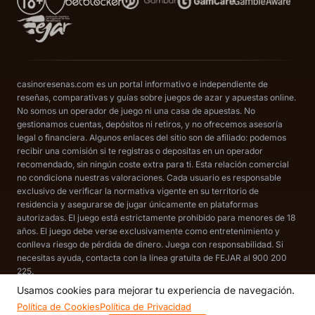
casinoresenas.com es un portal informativo e independiente de
reseñas, comparativas y guías sobre juegos de azar y apuestas online.
No somos un operador de juego ni una casa de apuestas. No
gestionamos cuentas, depósitos ni retiros, y no ofrecemos asesoría
legal o financiera. Algunos enlaces del sitio son de afiliado: podemos
recibir una comisión si te registras o depositas en un operador
recomendado, sin ningún coste extra para ti. Esta relación comercial
no condiciona nuestras valoraciones. Cada usuario es responsable
exclusivo de verificar la normativa vigente en su territorio de
residencia y asegurarse de jugar únicamente en plataformas
autorizadas. El juego está estrictamente prohibido para menores de 18
años. El juego debe verse exclusivamente como entretenimiento y
conlleva riesgo de pérdida de dinero. Juega con responsabilidad. Si
necesitas ayuda, contacta con la línea gratuita de FEJAR al 900 200
225.
Usamos cookies para mejorar tu experiencia de navegación.
Política de Cookies
Política de Privacidad
© 2026 casinoresenas.com - Todos los derechos reservados.