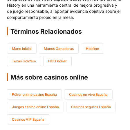
History en una herramienta central de mejora progresiva y
de juego responsable, al aportar evidencia objetiva sobre el
comportamiento propio en la mesa.
Términos Relacionados
Mano Inicial
Manos Ganadoras
Hold’em
Texas Hold’em
HUD Póker
Más sobre casinos online
Póker online casino España
Casinos en vivo España
Juegos casino online España
Casinos seguros España
Casinos VIP España