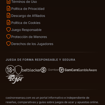
Términos de Uso
Política de Privacidad
Descargo de Afiliados
Política de Cookies
Juego Responsable
Protección de Menores
Derechos de los Jugadores
JUEGA DE FORMA RESPONSABLE Y SEGURA
casinoresenas.com es un portal informativo e independiente de
reseñas, comparativas y guías sobre juegos de azar y apuestas online.