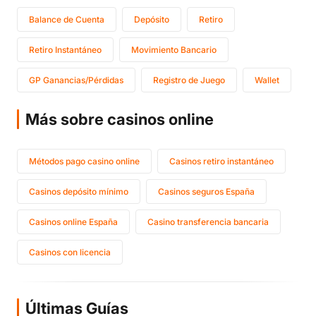
Balance de Cuenta
Depósito
Retiro
Retiro Instantáneo
Movimiento Bancario
GP Ganancias/Pérdidas
Registro de Juego
Wallet
Más sobre casinos online
Métodos pago casino online
Casinos retiro instantáneo
Casinos depósito mínimo
Casinos seguros España
Casinos online España
Casino transferencia bancaria
Casinos con licencia
Últimas Guías