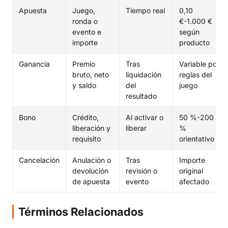
Apuesta
Juego,
Tiempo real
0,10
ronda o
€-1.000 €
evento e
según
importe
producto
Ganancia
Premio
Tras
Variable por
bruto, neto
liquidación
reglas del
y saldo
del
juego
resultado
Bono
Crédito,
Al activar o
50 %-200
liberación y
liberar
%
requisito
orientativo
Cancelación
Anulación o
Tras
Importe
devolución
revisión o
original
de apuesta
evento
afectado
Términos Relacionados