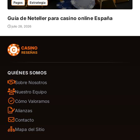
Pagos
Estrategia
Guía de Neteller para casino online España
julio 28, 2026
QUIÉNES SOMOS
Sobre Nosotros
Nuestro Equipo
Cómo Valoramos
Alianzas
Contacto
Mapa del Sitio