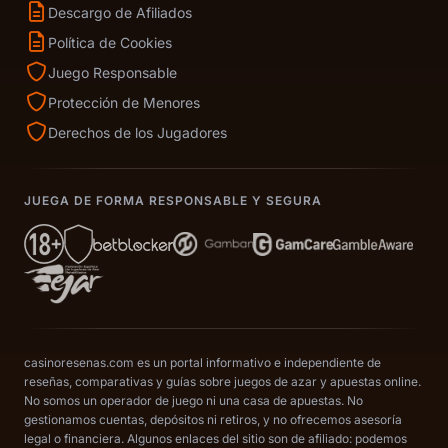
Descargo de Afiliados
Política de Cookies
Juego Responsable
Protección de Menores
Derechos de los Jugadores
JUEGA DE FORMA RESPONSABLE Y SEGURA
casinoresenas.com es un portal informativo e independiente de
reseñas, comparativas y guías sobre juegos de azar y apuestas online.
No somos un operador de juego ni una casa de apuestas. No
gestionamos cuentas, depósitos ni retiros, y no ofrecemos asesoría
legal o financiera. Algunos enlaces del sitio son de afiliado: podemos