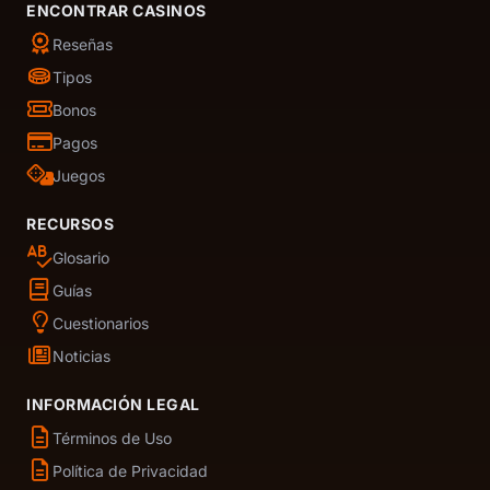
ENCONTRAR CASINOS
Reseñas
Tipos
Bonos
Pagos
Juegos
RECURSOS
Glosario
Guías
Cuestionarios
Noticias
INFORMACIÓN LEGAL
Términos de Uso
Política de Privacidad