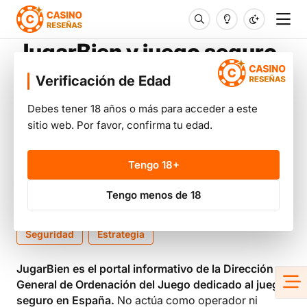
JugarBien y juego seguro
en España
Verificación de Edad
Debes tener 18 años o más para acceder a este
Casino Reseñas
/
Glosario
/
JugarBien y juego seguro en
sitio web. Por favor, confirma tu edad.
España
Tengo 18+
Escrito por:
Elena Dragomir
,
Analista de Seguridad,
Licencias y Protección al Jugador
Tengo menos de 18
Última actualización noviembre 9, 2025, 14:14
Seguridad
Estrategia
JugarBien es el portal informativo de la Dirección
General de Ordenación del Juego dedicado al juego
seguro en España.
No actúa como operador ni