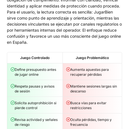
identidad y aplicar medidas de protección cuando proceda.
Para el usuario, la lectura correcta es sencilla: JugarBien
sirve como punto de aprendizaje y orientación, mientras las
decisiones vinculantes se ejecutan por canales regulatorios o
por herramientas internas del operador. El enfoque reduce
confusión y favorece un uso más consciente del juego online
en España.
Juego Controlado
Juego Problemático
Define presupuesto antes
Aumenta apuestas para
de jugar online
recuperar pérdidas
Respeta pausas y avisos
Mantiene sesiones largas sin
de sesión
descanso
Solicita autoprohibición si
Busca vías para evitar
pierde control
restricciones
Revisa actividad y señales
Oculta pérdidas, tiempo y
de riesgo
frecuencia