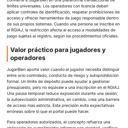
límites universales. Los operadores con licencia deben
aplicar controles de identificación, respetar prohibiciones de
acceso y ofrecer herramientas de juego responsable dentro
de sus propios sistemas. Cuando una persona se inscribe en
el RGIAJ, la restricción afecta al acceso a modalidades de
juego sujetas al registro, según los procedimientos oficiales.
Valor práctico para jugadores y
operadores
JugarBien aporta valor cuando el jugador necesita distinguir
entre ocio controlado, conducta de riesgo y autoprohibición
formal. Un límite de depósito puede ayudar a gestionar
presupuesto, pero no equivale a una inscripción en el RGIAJ.
Una pausa temporal reduce exposición durante una sesión;
la autoexclusión administrativa, en cambio, crea una barrera
de acceso más estricta. Esta precisión evita expectativas
erróneas sobre lo que el portal puede hacer.
Para operadores autorizados, el concepto refuerza una
obligación de cumplimiento: informar con claridad, verificar