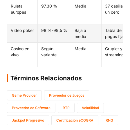
Ruleta
97,30 %
Media
37 casillas,
europea
un cero
Vídeo póker
98 %-99,5 %
Baja a
Tabla de
media
pagos fija
Casino en
Según
Media
Crupier y
vivo
variante
streaming
Términos Relacionados
Game Provider
Proveedor de Juegos
Proveedor de Software
RTP
Volatilidad
Jackpot Progresivo
Certificación eCOGRA
RNG