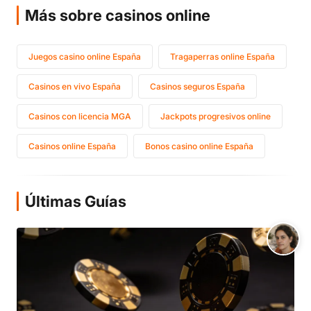
Más sobre casinos online
Juegos casino online España
Tragaperras online España
Casinos en vivo España
Casinos seguros España
Casinos con licencia MGA
Jackpots progresivos online
Casinos online España
Bonos casino online España
Últimas Guías