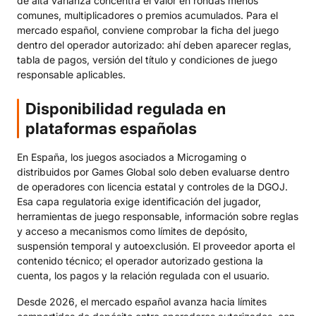
de alta varianza concentra el valor en rondas menos
comunes, multiplicadores o premios acumulados. Para el
mercado español, conviene comprobar la ficha del juego
dentro del operador autorizado: ahí deben aparecer reglas,
tabla de pagos, versión del título y condiciones de juego
responsable aplicables.
Disponibilidad regulada en
plataformas españolas
En España, los juegos asociados a Microgaming o
distribuidos por Games Global solo deben evaluarse dentro
de operadores con licencia estatal y controles de la DGOJ.
Esa capa regulatoria exige identificación del jugador,
herramientas de juego responsable, información sobre reglas
y acceso a mecanismos como límites de depósito,
suspensión temporal y autoexclusión. El proveedor aporta el
contenido técnico; el operador autorizado gestiona la
cuenta, los pagos y la relación regulada con el usuario.
Desde 2026, el mercado español avanza hacia límites