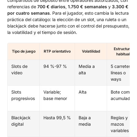
compartidos de depósito entre operadores autorizados, con
referencias de
700 € diarios
,
1.750 € semanales
y
3.300 €
por cuatro semanas
. Para el jugador, esto cambia la lectura
práctica del catálogo: la elección de un slot, una ruleta o un
blackjack debe hacerse junto con el control del presupuesto,
la volatilidad y el tiempo de sesión.
Estructura
Tipo de juego
RTP orientativo
Volatilidad
habitual
Slots de
94 %-97 %
Media a
5 carretes,
vídeo
alta
líneas o
ways
Slots
Variable;
Alta
Bote común
progresivos
base menor
acumulado
Blackjack
Hasta 99,5 %
Baja a
Reglas y
digital
media
mazos
variables