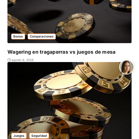
Bonos
Comparaciones
Wagering en tragaperras vs juegos de mesa
agosto 6, 2026
Juegos
Seguridad