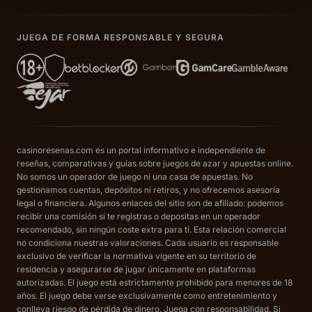
JUEGA DE FORMA RESPONSABLE Y SEGURA
casinoresenas.com es un portal informativo e independiente de
reseñas, comparativas y guías sobre juegos de azar y apuestas online.
No somos un operador de juego ni una casa de apuestas. No
gestionamos cuentas, depósitos ni retiros, y no ofrecemos asesoría
legal o financiera. Algunos enlaces del sitio son de afiliado: podemos
recibir una comisión si te registras o depositas en un operador
recomendado, sin ningún coste extra para ti. Esta relación comercial
no condiciona nuestras valoraciones. Cada usuario es responsable
exclusivo de verificar la normativa vigente en su territorio de
residencia y asegurarse de jugar únicamente en plataformas
autorizadas. El juego está estrictamente prohibido para menores de 18
años. El juego debe verse exclusivamente como entretenimiento y
conlleva riesgo de pérdida de dinero. Juega con responsabilidad. Si