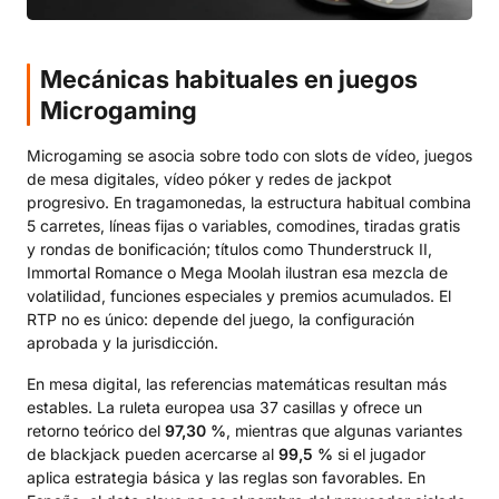
Mecánicas habituales en juegos
Microgaming
Microgaming se asocia sobre todo con slots de vídeo, juegos
de mesa digitales, vídeo póker y redes de jackpot
progresivo. En tragamonedas, la estructura habitual combina
5 carretes, líneas fijas o variables, comodines, tiradas gratis
y rondas de bonificación; títulos como
Thunderstruck II
,
Immortal Romance
o
Mega Moolah
ilustran esa mezcla de
volatilidad, funciones especiales y premios acumulados. El
RTP no es único: depende del juego, la configuración
aprobada y la jurisdicción.
En mesa digital, las referencias matemáticas resultan más
estables. La ruleta europea usa 37 casillas y ofrece un
retorno teórico del
97,30 %
, mientras que algunas variantes
de blackjack pueden acercarse al
99,5 %
si el jugador
aplica estrategia básica y las reglas son favorables. En