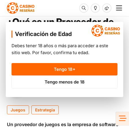
¿Qué es un Proveedor de
Juegos en el Casino
Verificación de Edad
Online?
Debes tener 18 años o más para acceder a este
sitio web. Por favor, confirma tu edad.
Casino Reseñas
/
Glosario
/
¿Qué es un Proveedor de Juegos en
el Casino Online?
Tengo 18+
Tengo menos de 18
Escrito por:
Sofía Vega Torres
,
Especialista en Juegos
de Casino y Proveedores de Software
Última actualización diciembre 21, 2025, 20:50
Juegos
Estrategia
Un proveedor de juegos es la empresa de software