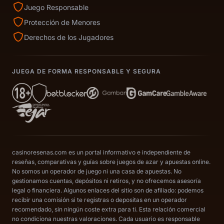
Juego Responsable
Protección de Menores
Derechos de los Jugadores
JUEGA DE FORMA RESPONSABLE Y SEGURA
casinoresenas.com es un portal informativo e independiente de
reseñas, comparativas y guías sobre juegos de azar y apuestas online.
No somos un operador de juego ni una casa de apuestas. No
gestionamos cuentas, depósitos ni retiros, y no ofrecemos asesoría
legal o financiera. Algunos enlaces del sitio son de afiliado: podemos
recibir una comisión si te registras o depositas en un operador
recomendado, sin ningún coste extra para ti. Esta relación comercial
no condiciona nuestras valoraciones. Cada usuario es responsable