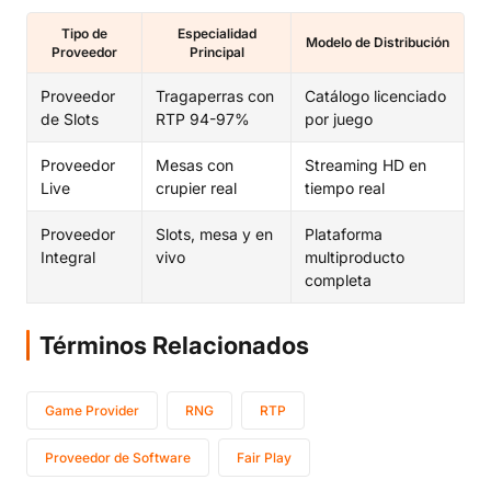
Tipo de
Especialidad
Modelo de Distribución
Proveedor
Principal
Proveedor
Tragaperras con
Catálogo licenciado
de Slots
RTP 94-97%
por juego
Proveedor
Mesas con
Streaming HD en
Live
crupier real
tiempo real
Proveedor
Slots, mesa y en
Plataforma
Integral
vivo
multiproducto
completa
Términos Relacionados
Game Provider
RNG
RTP
Proveedor de Software
Fair Play