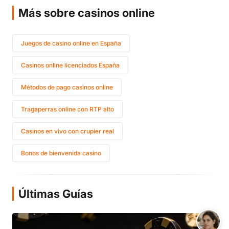
Más sobre casinos online
Juegos de casino online en España
Casinos online licenciados España
Métodos de pago casinos online
Tragaperras online con RTP alto
Casinos en vivo con crupier real
Bonos de bienvenida casino
Últimas Guías