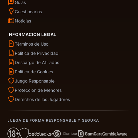
Guías
Cuestionarios
Noticias
INFORMACIÓN LEGAL
Términos de Uso
Política de Privacidad
Descargo de Afiliados
Política de Cookies
Juego Responsable
Protección de Menores
Derechos de los Jugadores
JUEGA DE FORMA RESPONSABLE Y SEGURA