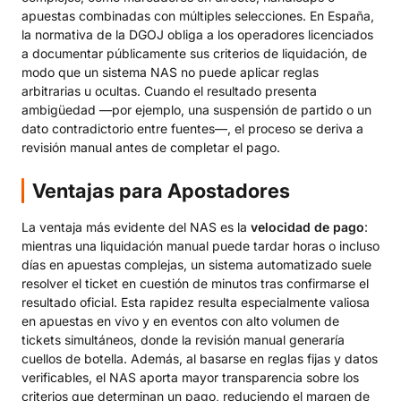
apuestas combinadas con múltiples selecciones. En España,
la normativa de la DGOJ obliga a los operadores licenciados
a documentar públicamente sus criterios de liquidación, de
modo que un sistema NAS no puede aplicar reglas
arbitrarias u ocultas. Cuando el resultado presenta
ambigüedad —por ejemplo, una suspensión de partido o un
dato contradictorio entre fuentes—, el proceso se deriva a
revisión manual antes de completar el pago.
Ventajas para Apostadores
La ventaja más evidente del NAS es la
velocidad de pago
:
mientras una liquidación manual puede tardar horas o incluso
días en apuestas complejas, un sistema automatizado suele
resolver el ticket en cuestión de minutos tras confirmarse el
resultado oficial. Esta rapidez resulta especialmente valiosa
en apuestas en vivo y en eventos con alto volumen de
tickets simultáneos, donde la revisión manual generaría
cuellos de botella. Además, al basarse en reglas fijas y datos
verificables, el NAS aporta mayor transparencia sobre los
criterios que determinan un pago, reduciendo el margen de