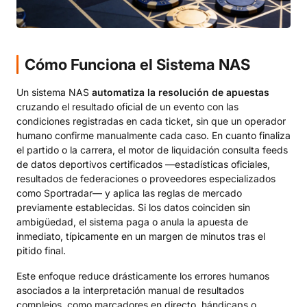
Cómo Funciona el Sistema NAS
Un sistema NAS
automatiza la resolución de apuestas
cruzando el resultado oficial de un evento con las
condiciones registradas en cada ticket, sin que un operador
humano confirme manualmente cada caso. En cuanto finaliza
el partido o la carrera, el motor de liquidación consulta feeds
de datos deportivos certificados —estadísticas oficiales,
resultados de federaciones o proveedores especializados
como Sportradar— y aplica las reglas de mercado
previamente establecidas. Si los datos coinciden sin
ambigüedad, el sistema paga o anula la apuesta de
inmediato, típicamente en un margen de minutos tras el
pitido final.
Este enfoque reduce drásticamente los
errores humanos
asociados a la interpretación manual de resultados
complejos, como marcadores en directo, hándicaps o