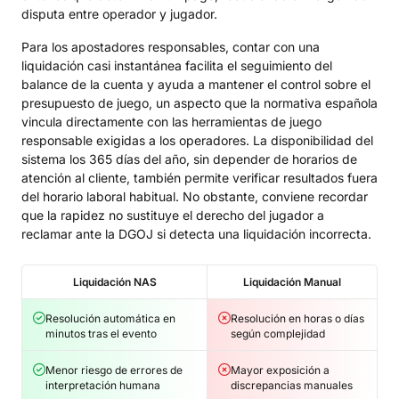
disputa entre operador y jugador.
Para los apostadores responsables, contar con una
liquidación casi instantánea facilita el
seguimiento del
balance de la cuenta
y ayuda a mantener el control sobre el
presupuesto de juego, un aspecto que la normativa española
vincula directamente con las herramientas de juego
responsable exigidas a los operadores. La disponibilidad del
sistema los 365 días del año, sin depender de horarios de
atención al cliente, también permite verificar resultados fuera
del horario laboral habitual. No obstante, conviene recordar
que la rapidez no sustituye el derecho del jugador a
reclamar ante la DGOJ si detecta una liquidación incorrecta.
Liquidación NAS
Liquidación Manual
Resolución automática en
Resolución en horas o días
minutos tras el evento
según complejidad
Menor riesgo de errores de
Mayor exposición a
interpretación humana
discrepancias manuales