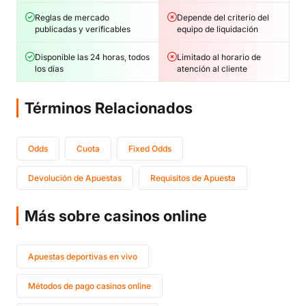
Reglas de mercado
Depende del criterio del
publicadas y verificables
equipo de liquidación
Disponible las 24 horas, todos
Limitado al horario de
los días
atención al cliente
Términos Relacionados
Odds
Cuota
Fixed Odds
Devolución de Apuestas
Requisitos de Apuesta
Más sobre casinos online
Apuestas deportivas en vivo
Métodos de pago casinos online