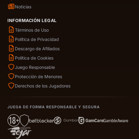
Noticias
INFORMACIÓN LEGAL
Términos de Uso
Política de Privacidad
Descargo de Afiliados
Política de Cookies
Juego Responsable
Protección de Menores
Derechos de los Jugadores
JUEGA DE FORMA RESPONSABLE Y SEGURA