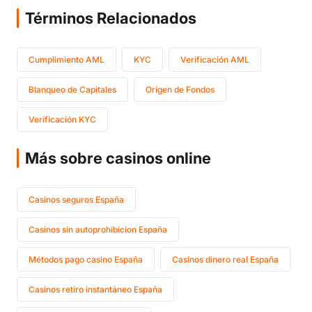
Términos Relacionados
Cumplimiento AML
KYC
Verificación AML
Blanqueo de Capitales
Origen de Fondos
Verificación KYC
Más sobre casinos online
Casinos seguros España
Casinos sin autoprohibicion España
Métodos pago casino España
Casinos dinero real España
Casinos retiro instantáneo España