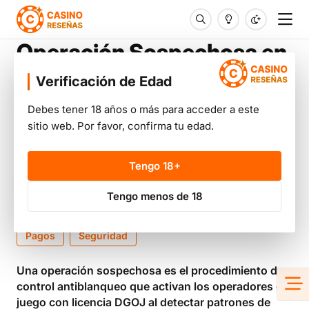
Operación Sospechosa en
Casinos Online: Definición
Verificación de Edad
Debes tener 18 años o más para acceder a este
Casino Reseñas
/
Glosario
/
Operación Sospechosa en Casinos
sitio web. Por favor, confirma tu edad.
Online: Definición
Tengo 18+
Escrito por:
Alejandro Fiore
,
Experto en Pagos, Banca y
Cumplimiento Financiero
Tengo menos de 18
Última actualización febrero 28, 2026, 16:50
Pagos
Seguridad
Una operación sospechosa es el procedimiento de
control antiblanqueo que activan los operadores de
juego con licencia DGOJ al detectar patrones de