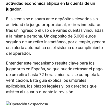
actividad económica atípica en la cuenta de un
jugador.
El sistema se dispara ante depósitos elevados sin
actividad de juego proporcional, retiros inmediatos
tras un ingreso o el uso de varias cuentas vinculadas
a la misma persona. Un depósito de 5.000 euros
seguido de un retiro instantáneo, por ejemplo, genera
una alerta automática en el sistema de cumplimiento
del operador.
Entender este mecanismo resulta clave para los
jugadores en España, ya que puede retrasar el pago
de un retiro hasta 72 horas mientras se completa la
verificación. Esta guía explica los umbrales
aplicables, los plazos legales y los derechos que
asisten al usuario durante la revisión.