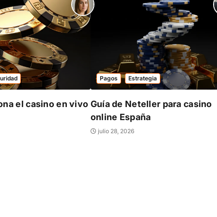
uridad
Pagos
Estrategia
na el casino en vivo
Guía de Neteller para casino
online España
julio 28, 2026