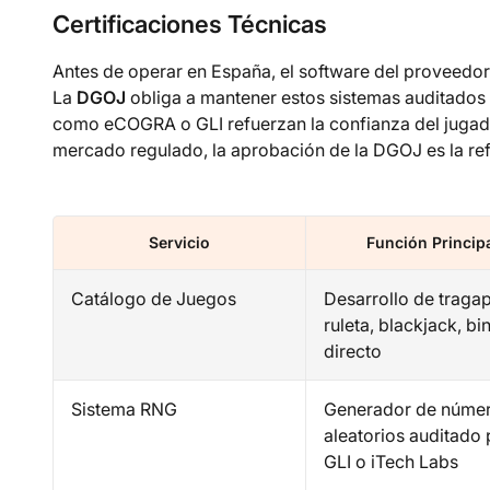
Certificaciones Técnicas
Antes de operar en España, el software del proveedor
La
DGOJ
obliga a mantener estos sistemas auditados d
como
eCOGRA
o GLI refuerzan la confianza del jugado
mercado regulado, la aprobación de la DGOJ es la ref
Servicio
Función Princip
Catálogo de Juegos
Desarrollo de tragap
ruleta, blackjack, bi
directo
Sistema RNG
Generador de núme
aleatorios auditado 
GLI o iTech Labs