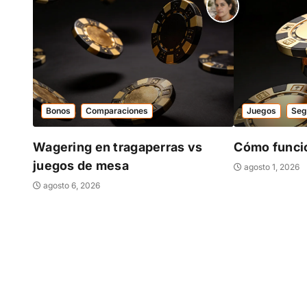
Bonos
Comparaciones
Juegos
Seg
Wagering en tragaperras vs
Cómo funcio
juegos de mesa
agosto 1, 2026
agosto 6, 2026