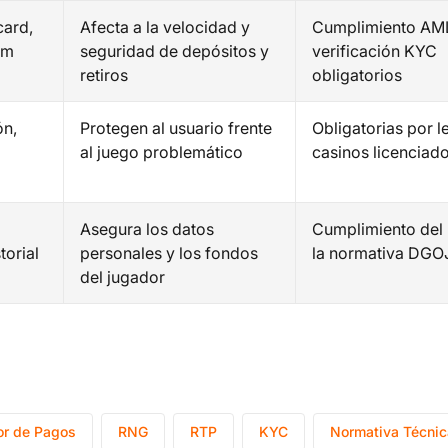
card,
Afecta a la velocidad y
Cumplimiento AM
zum
seguridad de depósitos y
verificación KYC
retiros
obligatorios
ón,
Protegen al usuario frente
Obligatorias por l
al juego problemático
casinos licenciad
Asegura los datos
Cumplimiento del
torial
personales y los fondos
la normativa DGO
del jugador
or de Pagos
RNG
RTP
KYC
Normativa Técnic