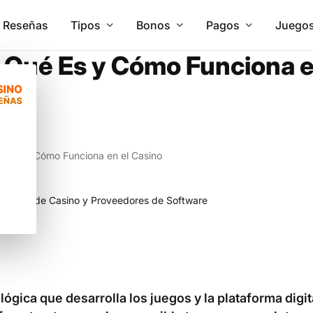
Reseñas
Tipos
Bonos
Pagos
Juego
 Qué Es y Cómo Funciona e
ué Es y Cómo Funciona en el Casino
 Juegos de Casino y Proveedores de Software
gica que desarrolla los juegos y la plataforma digit