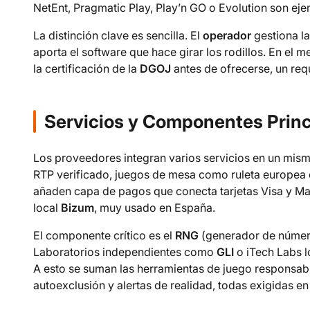
NetEnt, Pragmatic Play, Play’n GO o Evolution son e
La distinción clave es sencilla. El
operador
gestiona la
aporta el software que hace girar los rodillos. En e
la certificación de la
DGOJ
antes de ofrecerse, un requ
Servicios y Componentes Princ
Los proveedores integran varios servicios en un mismo
RTP verificado, juegos de mesa como ruleta europea o
añaden capa de pagos que conecta tarjetas Visa y Mas
local
Bizum
, muy usado en España.
El componente crítico es el
RNG
(generador de número
Laboratorios independientes como
GLI
o iTech Labs l
A esto se suman las herramientas de juego responsable
autoexclusión y alertas de realidad, todas exigidas en