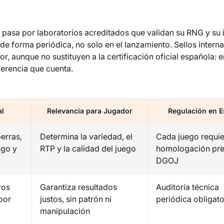
 pasa por laboratorios acreditados que validan su RNG y su 
e forma periódica, no solo en el lanzamiento. Sellos intern
r, aunque no sustituyen a la certificación oficial española: e
erencia que cuenta.
al
Relevancia para Jugador
Regulación en 
erras,
Determina la variedad, el
Cada juego requie
ngo y
RTP y la calidad del juego
homologación prev
DGOJ
ros
Garantiza resultados
Auditoría técnica
por
justos, sin patrón ni
periódica obligato
manipulación