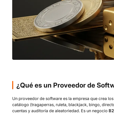
¿Qué es un Proveedor de Soft
Un proveedor de software es la empresa que crea los ju
catálogo (tragaperras, ruleta, blackjack, bingo, direc
cuentas y auditoría de aleatoriedad. Es un negocio
B