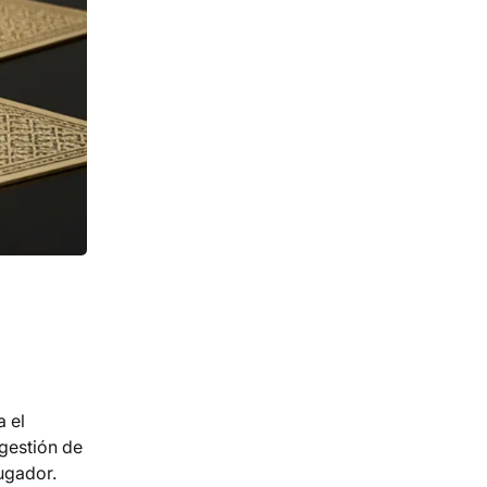
a el
 gestión de
ugador.