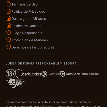
Términos de Uso
Política de Privacidad
Descargo de Afiliados
Política de Cookies
Juego Responsable
Protección de Menores
Derechos de los Jugadores
JUEGA DE FORMA RESPONSABLE Y SEGURA
casinoresenas.com es un portal informativo e independiente de
reseñas, comparativas y guías sobre juegos de azar y apuestas online.