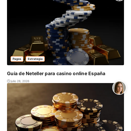
Pagos
Estrategia
Guía de Neteller para casino online España
julio 28, 2026