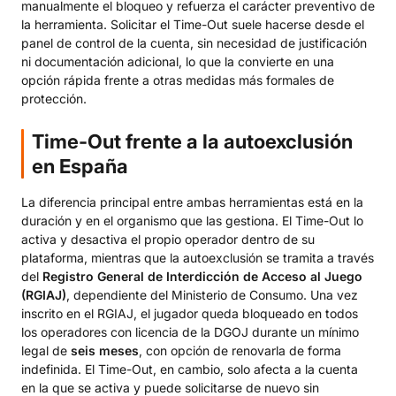
manualmente el bloqueo y refuerza el carácter preventivo de
la herramienta. Solicitar el Time-Out suele hacerse desde el
panel de control de la cuenta, sin necesidad de justificación
ni documentación adicional, lo que la convierte en una
opción rápida frente a otras medidas más formales de
protección.
Time-Out frente a la autoexclusión
en España
La diferencia principal entre ambas herramientas está en la
duración y en el organismo que las gestiona. El Time-Out lo
activa y desactiva el propio operador dentro de su
plataforma, mientras que la autoexclusión se tramita a través
del
Registro General de Interdicción de Acceso al Juego
(RGIAJ)
, dependiente del Ministerio de Consumo. Una vez
inscrito en el RGIAJ, el jugador queda bloqueado en todos
los operadores con licencia de la DGOJ durante un mínimo
legal de
seis meses
, con opción de renovarla de forma
indefinida. El Time-Out, en cambio, solo afecta a la cuenta
en la que se activa y puede solicitarse de nuevo sin