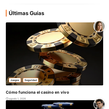
Últimas Guías
Juegos
Seguridad
Cómo funciona el casino en vivo
agosto 1, 2026