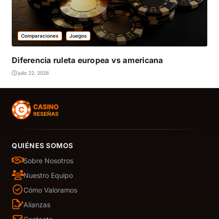
Comparaciones
Juegos
Diferencia ruleta europea vs americana
julio 22, 2026
QUIÉNES SOMOS
Sobre Nosotros
Nuestro Equipo
Cómo Valoramos
Alianzas