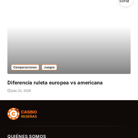
Comparaciones
Juegos
Diferencia ruleta europea vs americana
julio 22, 2026
QUIÉNES SOMOS