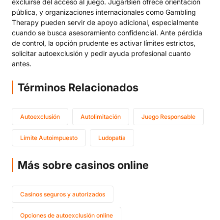
excluirse del acceso al juego. JugarBien ofrece orientación
pública, y organizaciones internacionales como Gambling
Therapy pueden servir de apoyo adicional, especialmente
cuando se busca asesoramiento confidencial. Ante pérdida
de control, la opción prudente es activar límites estrictos,
solicitar autoexclusión y pedir ayuda profesional cuanto
antes.
Términos Relacionados
Autoexclusión
Autolimitación
Juego Responsable
Límite Autoimpuesto
Ludopatía
Más sobre casinos online
Casinos seguros y autorizados
Opciones de autoexclusión online