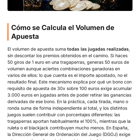
Cómo se Calcula el Volumen de
Apuesta
El volumen de apuesta suma
todas las jugadas realizadas
,
sin descontar los premios obtenidos en el camino. Si haces
50 giros de 1 euro en una tragaperras, generas 50 euros de
volumen aunque aciertes combinaciones ganadoras en
varios de ellos: lo que cuenta es el importe apostado, no el
resultado final. Este mecanismo explica por qué un bono con
requisito de apuesta de 30x sobre 100 euros exige acumular
3.000 euros en jugadas antes de poder retirar las ganancias
derivadas de ese bono. En la práctica, cada tirada, mano o
ronda suma de forma independiente al total, y los distintos
juegos suelen contribuir con porcentajes diferentes: las
tragaperras aportan habitualmente el 100%, mientras que la
ruleta o el blackjack contribuyen mucho menos. En España,
la Dirección General de Ordenación del Juego (DGOJ) exige