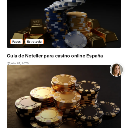
Pagos
Estrategia
Guía de Neteller para casino online España
julio 28, 2026