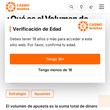
¿Qué es el Volumen de
Apuesta en Casinos
Verificación de Edad
Online?
Debes tener 18 años o más para acceder a este
sitio web. Por favor, confirma tu edad.
Casino Reseñas
/
Glosario
/
¿Qué es el Volumen de Apuesta en
Casinos Online?
Tengo 18+
Tengo menos de 18
Escrito por:
Laura Ibáñez Montero
,
Analista de Bonos,
Promociones y Experiencia de Usuario
Última actualización diciembre 30, 2025, 19:55
Estrategia
Apuestas
El volumen de apuesta es la suma total de dinero