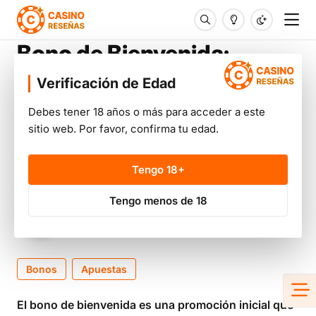
Bono de Bienvenida:
Definición y Condiciones
Verificación de Edad
en Casinos
Debes tener 18 años o más para acceder a este
sitio web. Por favor, confirma tu edad.
Casino Reseñas
/
Glosario
/
Bono de Bienvenida: Definición y
Condiciones en Casinos
Tengo 18+
Tengo menos de 18
Escrito por:
Laura Ibáñez Montero
,
Analista de Bonos,
Promociones y Experiencia de Usuario
Última actualización diciembre 31, 2025, 15:55
Bonos
Apuestas
El bono de bienvenida es una promoción inicial que