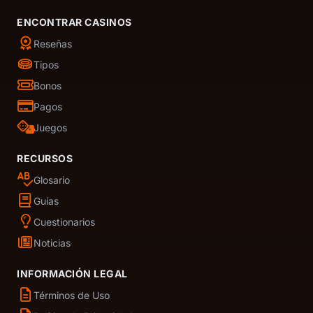
ENCONTRAR CASINOS
Reseñas
Tipos
Bonos
Pagos
Juegos
RECURSOS
Glosario
Guías
Cuestionarios
Noticias
INFORMACIÓN LEGAL
Términos de Uso