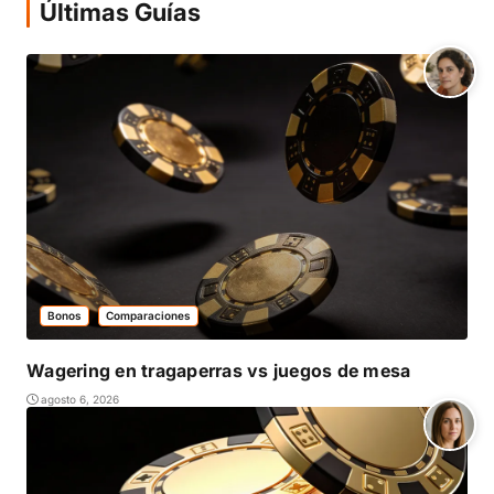
Últimas Guías
Bonos
Comparaciones
Wagering en tragaperras vs juegos de mesa
agosto 6, 2026