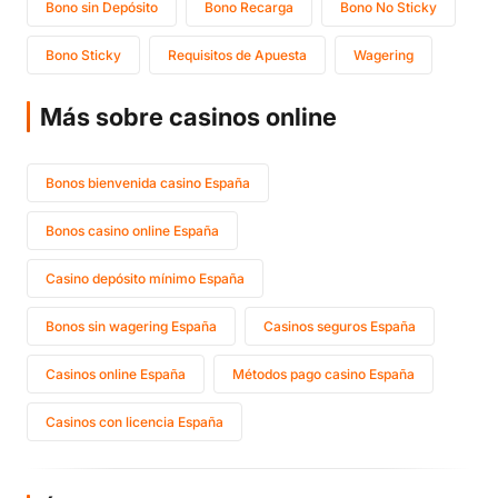
Bono sin Depósito
Bono Recarga
Bono No Sticky
Bono Sticky
Requisitos de Apuesta
Wagering
Más sobre casinos online
Bonos bienvenida casino España
Bonos casino online España
Casino depósito mínimo España
Bonos sin wagering España
Casinos seguros España
Casinos online España
Métodos pago casino España
Casinos con licencia España