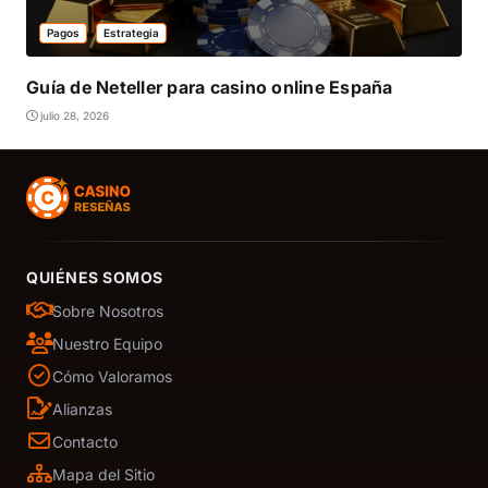
Pagos
Estrategia
Guía de Neteller para casino online España
julio 28, 2026
QUIÉNES SOMOS
Sobre Nosotros
Nuestro Equipo
Cómo Valoramos
Alianzas
Contacto
Mapa del Sitio