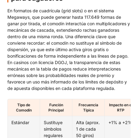
En formatos de cuadrícula (grid slots) o en el sistema
Megaways, que puede generar hasta 117.649 formas de
ganar por tirada, el comodín interactúa con multiplicadores y
mecánicas de cascada, extendiendo rachas ganadoras
dentro de una misma ronda. Una diferencia clave que
conviene recordar: el comodín no sustituye al símbolo de
dispersión, ya que este último activa giros gratis o
bonificaciones de forma independiente a las líneas de pago.
En casinos con licencia DGOJ, la transparencia de estas
mecánicas en la tabla de pagos reduce interpretaciones
erróneas sobre las probabilidades reales de premio y
favorece un uso más informado de los límites de depósito y
de apuesta disponibles en cada plataforma regulada.
Tipo de
Función
Frecuencia
Impacto en el
Comodín
Principal
Típica
RTP
Estándar
Sustituye
Alta (aprox.
+1% a +2%
símbolos
1 de cada
regulares
50 giros)