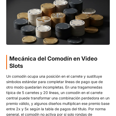
Mecánica del Comodín en Video
Slots
Un comodín ocupa una posición en el carrete y sustituye
símbolos estándar para completar líneas de pago que de
otro modo quedarían incompletas. En una tragamonedas
típica de 5 carretes y 20 líneas, un comodín en el carrete
central puede transformar una combinación perdedora en un
premio válido, y algunos diseños multiplican ese premio base
entre 2x y 5x según la tabla de pagos del título. Por norma
general, el comodín no activa por sí solo rondas de