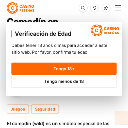
Comodín en
Tragamonedas: Definición
Verificación de Edad
y Funcionamiento
Debes tener 18 años o más para acceder a este
sitio web. Por favor, confirma tu edad.
Casino Reseñas
/
Glosario
/
Comodín en Tragamonedas:
Definición y Funcionamiento
Tengo 18+
Tengo menos de 18
Escrito por:
Sofía Vega Torres
,
Especialista en Juegos
de Casino y Proveedores de Software
Última actualización noviembre 19, 2025, 09:30
Juegos
Seguridad
El comodín (wild) es un símbolo especial de las