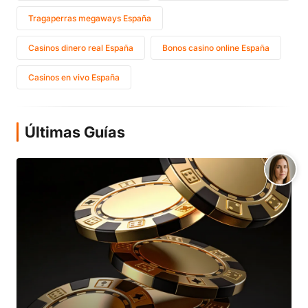
Tragaperras megaways España
Casinos dinero real España
Bonos casino online España
Casinos en vivo España
Últimas Guías