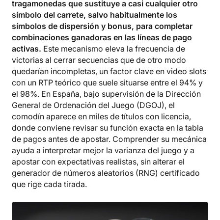
tragamonedas que sustituye a casi cualquier otro
símbolo del carrete, salvo habitualmente los
símbolos de dispersión y bonus, para completar
combinaciones ganadoras en las líneas de pago
activas.
Este mecanismo eleva la frecuencia de
victorias al cerrar secuencias que de otro modo
quedarían incompletas, un factor clave en video slots
con un RTP teórico que suele situarse entre el 94% y
el 98%. En España, bajo supervisión de la Dirección
General de Ordenación del Juego (DGOJ), el
comodín aparece en miles de títulos con licencia,
donde conviene revisar su función exacta en la tabla
de pagos antes de apostar. Comprender su mecánica
ayuda a interpretar mejor la varianza del juego y a
apostar con expectativas realistas, sin alterar el
generador de números aleatorios (RNG) certificado
que rige cada tirada.