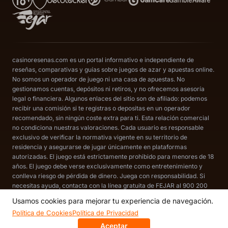
casinoresenas.com es un portal informativo e independiente de
reseñas, comparativas y guías sobre juegos de azar y apuestas online.
No somos un operador de juego ni una casa de apuestas. No
gestionamos cuentas, depósitos ni retiros, y no ofrecemos asesoría
legal o financiera. Algunos enlaces del sitio son de afiliado: podemos
recibir una comisión si te registras o depositas en un operador
recomendado, sin ningún coste extra para ti. Esta relación comercial
no condiciona nuestras valoraciones. Cada usuario es responsable
exclusivo de verificar la normativa vigente en su territorio de
residencia y asegurarse de jugar únicamente en plataformas
autorizadas. El juego está estrictamente prohibido para menores de 18
años. El juego debe verse exclusivamente como entretenimiento y
conlleva riesgo de pérdida de dinero. Juega con responsabilidad. Si
necesitas ayuda, contacta con la línea gratuita de FEJAR al 900 200
225.
Usamos cookies para mejorar tu experiencia de navegación.
Política de Cookies
Política de Privacidad
Aceptar
© 2026 casinoresenas.com - Todos los derechos reservados.