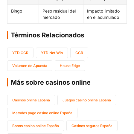
Bingo
Peso residual del
Impacto limitado
mercado
en el acumulado
Términos Relacionados
YTD GGR
YTD Net Win
GGR
Volumen de Apuesta
House Edge
Más sobre casinos online
Casinos online España
Juegos casino online España
Metodos pago casino online España
Bonos casino online España
Casinos seguros España