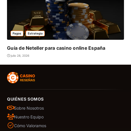
Pagos
Estrategia
Guía de Neteller para casino online España
julio 28, 2026
QUIÉNES SOMOS
Sobre Nosotros
Nuestro Equipo
Cómo Valoramos