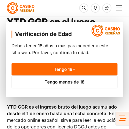
YTD GGR en el juego
online español
Verificación de Edad
Debes tener 18 años o más para acceder a este
Casino Reseñas
/
Glosario
/
YTD GGR en el juego online español
sitio web. Por favor, confirma tu edad.
Escrito por:
Carlos Mendoza Ruiz
,
Analista Senior de
Tengo 18+
Plataformas y Regulación
Última actualización enero 16, 2026, 15:36
Tengo menos de 18
Juegos
Seguridad
YTD GGR es el ingreso bruto del juego acumulado
desde el 1 de enero hasta una fecha concreta.
En el
mercado online español, sirve para leer la evolución
de los operadores con licencia DGOJ antes de