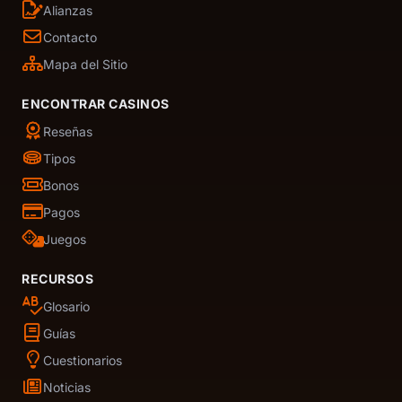
Alianzas
Contacto
Mapa del Sitio
ENCONTRAR CASINOS
Reseñas
Tipos
Bonos
Pagos
Juegos
RECURSOS
Glosario
Guías
Cuestionarios
Noticias