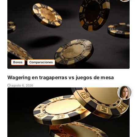
Bonos
Comparaciones
Wagering en tragaperras vs juegos de mesa
agosto 6, 2026