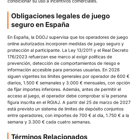
condicionar su uso a incentivos comerciales.
Obligaciones legales de juego
seguro en España
En España, la DGOJ supervisa que los operadores de juego
online autorizados incorporen medidas de juego seguro y
protección al participante. La Ley 13/2011 y el Real Decreto
176/2023 refuerzan ese marco al exigir políticas de
prevención, detección de comportamientos de riesgo e
información accesible para personas usuarias. En 2026
siguen vigentes los límites generales por operador de 600 €
diarios, 1.500 € semanales y 3.000 € mensuales, con opción
de fijar importes inferiores. Además, antes de permitir el
acceso al juego, el operador debe comprobar si la persona
figura inscrita en el RGIAJ. A partir del 25 de marzo de 2027
está previsto un sistema de límites de depósito conjuntos
entre operadores, con importes de 700 € al día, 1.750 € a la
semana y 3.300 € cada cuatro semanas.
Términos Relacionados