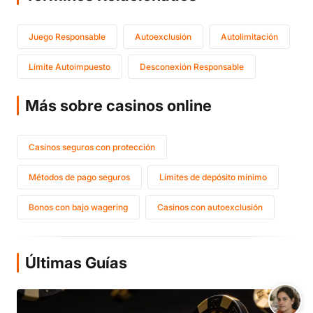
Juego Responsable
Autoexclusión
Autolimitación
Límite Autoimpuesto
Desconexión Responsable
Más sobre casinos online
Casinos seguros con protección
Métodos de pago seguros
Límites de depósito mínimo
Bonos con bajo wagering
Casinos con autoexclusión
Últimas Guías