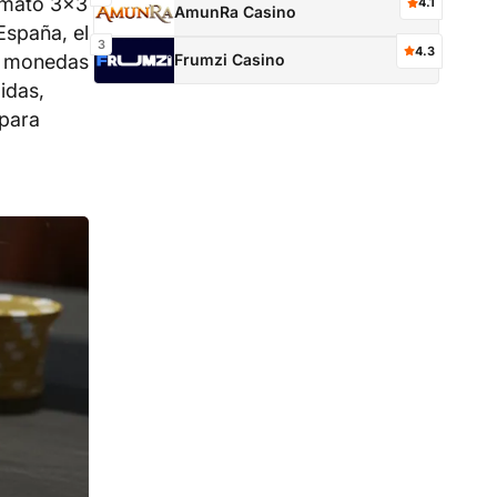
rmato 3×3
4.1
AmunRa Casino
España, el
3
4.3
en monedas
Frumzi Casino
idas,
 para