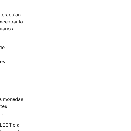
nteractúan
oncentrar la
uario a
 de
es.
más monedas
rtes
l.
LLECT o al