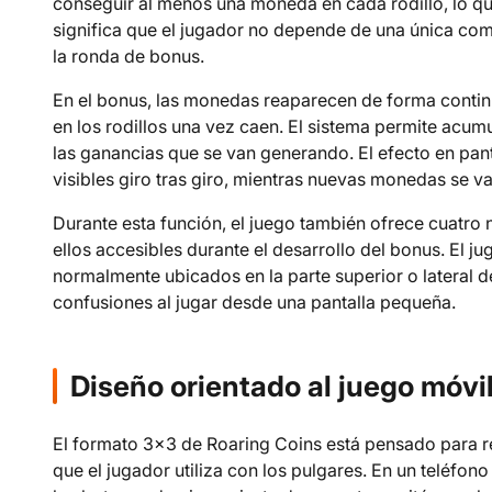
conseguir al menos una moneda en cada rodillo, lo que
significa que el jugador no depende de una única combi
la ronda de bonus.
En el bonus, las monedas reaparecen de forma continu
en los rodillos una vez caen. El sistema permite acumu
las ganancias que se van generando. El efecto en pan
visibles giro tras giro, mientras nuevas monedas se 
Durante esta función, el juego también ofrece cuatr
ellos accesibles durante el desarrollo del bonus. El ju
normalmente ubicados en la parte superior o lateral de 
confusiones al jugar desde una pantalla pequeña.
Diseño orientado al juego móvil
El formato 3×3 de Roaring Coins está pensado para redu
que el jugador utiliza con los pulgares. En un teléfono