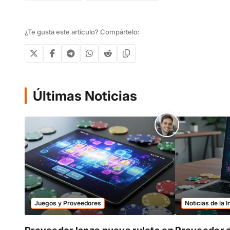
¿Te gusta este artículo? Compártelo:
Últimas Noticias
Juegos y Proveedores
Noticias de la I