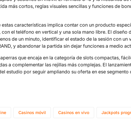
tida más cortos, reglas visuales sencillas y funciones de bo
e estas características implica contar con un producto espec
con el teléfono en vertical y una sola mano libre. El diseño 
nos de un minuto, identificar el estado de la sesión con un 
ND, y abandonar la partida sin dejar funciones a medio act
gaperras que encaja en la categoría de slots compactas, fáci
nadas a complementar las rejillas más complejas. El lanzamien
el estudio por seguir ampliando su oferta en ese segmento 
ine
Casinos móvil
Casinos en vivo
Jackpots prog