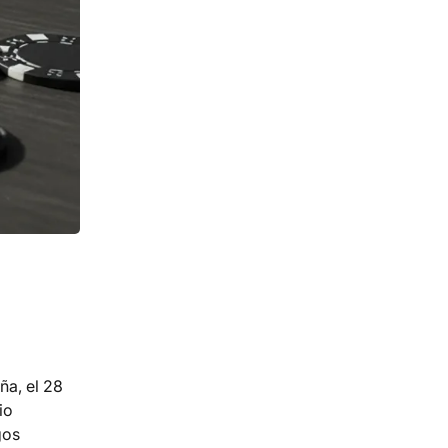
ña, el 28
io
gos