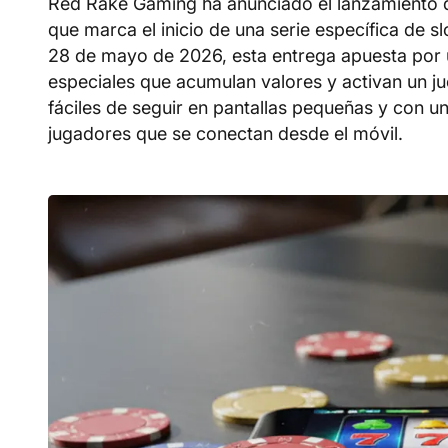
Red Rake Gaming ha anunciado el lanzamiento d
que marca el inicio de una serie específica de 
28 de mayo de 2026, esta entrega apuesta por 
especiales que acumulan valores y activan un ju
fáciles de seguir en pantallas pequeñas y con 
jugadores que se conectan desde el móvil.