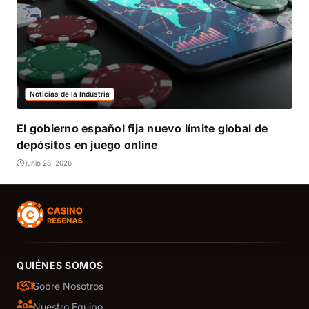
Noticias de la Industria
El gobierno español fija nuevo límite global de
depósitos en juego online
junio 28, 2026
QUIÉNES SOMOS
Sobre Nosotros
Nuestro Equipo