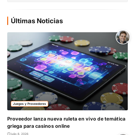
Últimas Noticias
Juegos y Proveedores
Proveedor lanza nueva ruleta en vivo de temática
griega para casinos online
julio 8, 2026