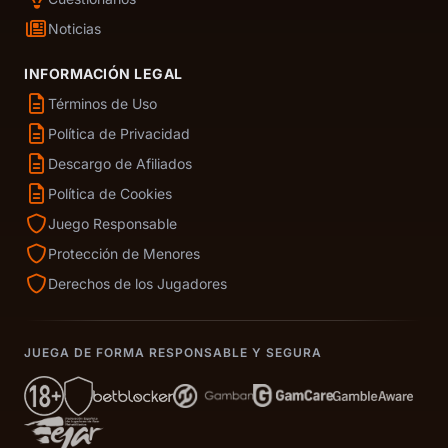
Noticias
INFORMACIÓN LEGAL
Términos de Uso
Política de Privacidad
Descargo de Afiliados
Política de Cookies
Juego Responsable
Protección de Menores
Derechos de los Jugadores
JUEGA DE FORMA RESPONSABLE Y SEGURA