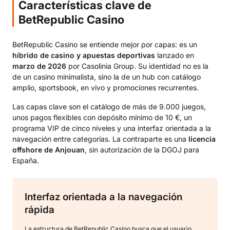
Características clave de
BetRepublic Casino
BetRepublic Casino se entiende mejor por capas: es un
híbrido de casino y apuestas deportivas
lanzado en
marzo de 2026
por Casolinia Group. Su identidad no es la
de un casino minimalista, sino la de un hub con catálogo
amplio, sportsbook, en vivo y promociones recurrentes.
Las capas clave son el catálogo de más de 9.000 juegos,
unos pagos flexibles con depósito mínimo de 10 €, un
programa VIP de cinco niveles y una interfaz orientada a la
navegación entre categorías. La contraparte es una
licencia
offshore de Anjouan
, sin autorización de la DGOJ para
España.
Interfaz orientada a la navegación
rápida
La estructura de BetRepublic Casino busca que el usuario