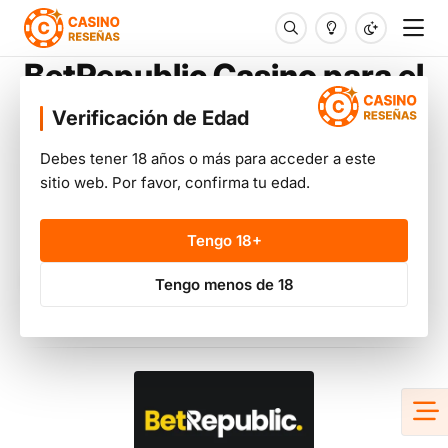
BetRepublic Casino para el
mercado español
Verificación de Edad
Debes tener 18 años o más para acceder a este
Casino Reseñas
/
Reseñas
/
BetRepublic Casino para el
sitio web. Por favor, confirma tu edad.
mercado español
Tengo 18+
Escrito por:
Sofía Vega Torres
,
Especialista en Juegos
de Casino y Proveedores de Software
|
Verificado por:
David Herrera Cano
,
Especialista en Juego Móvil y
Tengo menos de 18
Evaluación de Plataformas
Última actualización julio 24, 2026, 11:57