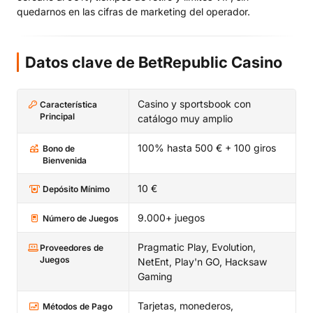
quedarnos en las cifras de marketing del operador.
Datos clave de BetRepublic Casino
Casino y sportsbook con
Característica
Principal
catálogo muy amplio
100% hasta 500 € + 100 giros
Bono de
Bienvenida
10 €
Depósito Mínimo
9.000+ juegos
Número de Juegos
Pragmatic Play, Evolution,
Proveedores de
Juegos
NetEnt, Play'n GO, Hacksaw
Gaming
Tarjetas, monederos,
Métodos de Pago