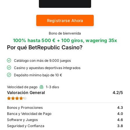
Registrarse Ahora
Bono de bienvenida
100% hasta 500 € + 100 giros, wagering 35x
Por qué BetRepublic Casino?
Catálogo con más de 9.000 juegos
Casino y apuestas deportivas integrados
Depósito mínimo bajo de 10 €
Velocidad de pago
1-3 días
Valoración General
4.2/5
Bonos y Promociones
4.3
Banca y Velocidad de Pago
4.0
Software y Juegos
4.6
Seguridad y Confianza
3.8