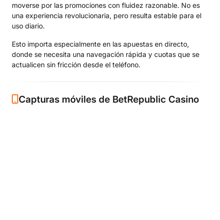
moverse por las promociones con fluidez razonable. No es
una experiencia revolucionaria, pero resulta estable para el
uso diario.
Esto importa especialmente en las
apuestas en directo
,
donde se necesita una navegación rápida y cuotas que se
actualicen sin fricción desde el teléfono.
Capturas móviles de BetRepublic Casino