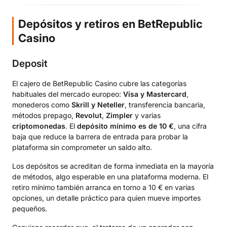
Depósitos y retiros en BetRepublic
Casino
Deposit
El cajero de BetRepublic Casino cubre las categorías
habituales del mercado europeo:
Visa y Mastercard
,
monederos como
Skrill y Neteller
, transferencia bancaria,
métodos prepago,
Revolut
,
Zimpler
y varias
criptomonedas
. El
depósito mínimo es de 10 €
, una cifra
baja que reduce la barrera de entrada para probar la
plataforma sin comprometer un saldo alto.
Los depósitos se acreditan de forma inmediata en la mayoría
de métodos, algo esperable en una plataforma moderna. El
retiro mínimo también arranca en torno a 10 € en varias
opciones, un detalle práctico para quien mueve importes
pequeños.