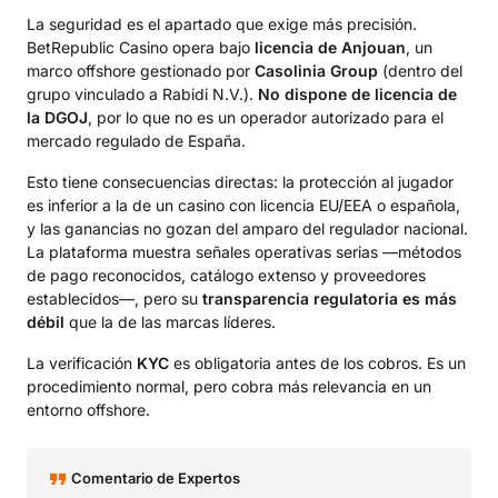
La seguridad es el apartado que exige más precisión.
BetRepublic Casino opera bajo
licencia de Anjouan
, un
marco offshore gestionado por
Casolinia Group
(dentro del
grupo vinculado a Rabidi N.V.).
No dispone de licencia de
la DGOJ
, por lo que no es un operador autorizado para el
mercado regulado de España.
Esto tiene consecuencias directas: la protección al jugador
es inferior a la de un casino con licencia EU/EEA o española,
y las ganancias no gozan del amparo del regulador nacional.
La plataforma muestra señales operativas serias —métodos
de pago reconocidos, catálogo extenso y proveedores
establecidos—, pero su
transparencia regulatoria es más
débil
que la de las marcas líderes.
La verificación
KYC
es obligatoria antes de los cobros. Es un
procedimiento normal, pero cobra más relevancia en un
entorno offshore.
Comentario de Expertos