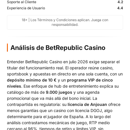
Soporte al Cliente
4.2
Experiencia de Usuario
4.4
18+ | Los Términos y Condiciones aplican. Juega con
responsabilidad.
Análisis de BetRepublic Casino
Entender BetRepublic Casino en julio 2026 exige separar el
titular del funcionamiento real. El operador reúne casino,
sportsbook y apuestas en directo en una sola cuenta, con un
depósito mínimo de 10 €
y un
programa VIP de cinco
niveles
. Ese enfoque de hub de entretenimiento explica su
catálogo de más de
9.000 juegos
y una agenda
promocional que va más allá del bono inicial. La
contrapartida es regulatoria: su
licencia de Anjouan
ofrece
menos garantías que un casino con licencia DGOJ, algo
determinante para el jugador de España. A lo largo del
análisis contrastamos mecánicas de juego, RTP medio
cercano al 96%, tiempos de retiro y límites VIP, sin