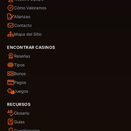
Cómo Valoramos
Alianzas
Contacto
Mapa del Sitio
ENCONTRAR CASINOS
Reseñas
Tipos
Bonos
Pagos
Juegos
RECURSOS
Glosario
Guías
Cuestionarios