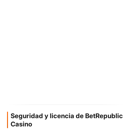
Seguridad y licencia de BetRepublic
Casino