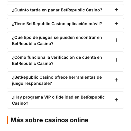
¿Cuánto tarda en pagar BetRepublic Casino?
¿Tiene BetRepublic Casino aplicación móvil?
¿Qué tipo de juegos se pueden encontrar en
BetRepublic Casino?
¿Cómo funciona la verificación de cuenta en
BetRepublic Casino?
¿BetRepublic Casino ofrece herramientas de
juego responsable?
¿Hay programa VIP o fidelidad en BetRepublic
Casino?
Más sobre casinos online