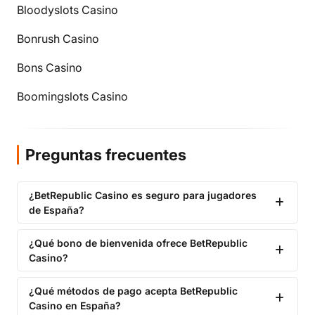
Bloodyslots Casino
Bonrush Casino
Bons Casino
Boomingslots Casino
Preguntas frecuentes
¿BetRepublic Casino es seguro para jugadores
de España?
¿Qué bono de bienvenida ofrece BetRepublic
Casino?
¿Qué métodos de pago acepta BetRepublic
Casino en España?