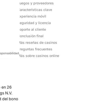
Juegos y proveedores
Características clave
Experiencia móvil
Seguridad y licencia
Soporte al cliente
Conclusión final
Más reseñas de casinos
Preguntas frecuentes
sponsabilidad.
Más sobre casinos online
o en 26
gs N.V.
ad del bono