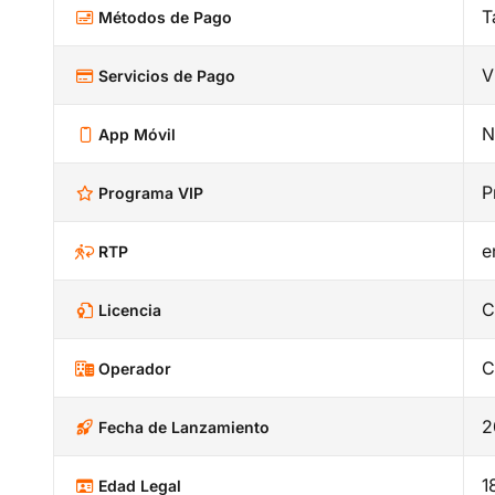
T
Métodos de Pago
V
Servicios de Pago
N
App Móvil
P
Programa VIP
e
RTP
C
Licencia
C
Operador
2
Fecha de Lanzamiento
1
Edad Legal