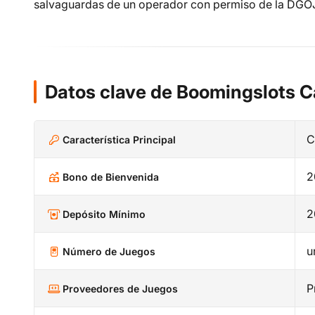
salvaguardas de un operador con permiso de la DGOJ,
Datos clave de Boomingslots C
C
Característica Principal
2
Bono de Bienvenida
2
Depósito Mínimo
u
Número de Juegos
P
Proveedores de Juegos