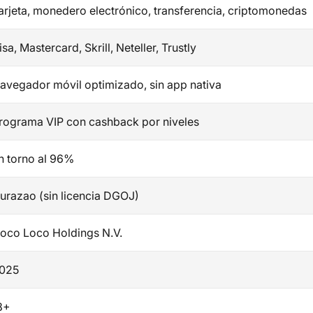
arjeta, monedero electrónico, transferencia, criptomonedas
isa, Mastercard, Skrill, Neteller, Trustly
avegador móvil optimizado, sin app nativa
rograma VIP con cashback por niveles
n torno al 96%
urazao (sin licencia DGOJ)
oco Loco Holdings N.V.
025
8+