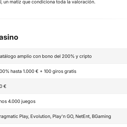
 un matiz que condiciona toda la valoración.
asino
atálogo amplio con bono del 200% y cripto
00% hasta 1.000 € + 100 giros gratis
0 €
nos 4.000 juegos
ragmatic Play, Evolution, Play'n GO, NetEnt, BGaming