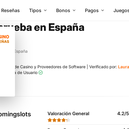
Reseñas
Tipos
Bonos
Pagos
Juego
 prueba en España
ueba en España
 Juegos de Casino y Proveedores de Software
|
Verificado por:
Laura
periencia de Usuario
omingslots
Valoración General
4.2/5