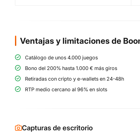
Ventajas y limitaciones de Bo
Catálogo de unos 4.000 juegos
Bono del 200% hasta 1.000 € más giros
Retiradas con cripto y e-wallets en 24-48h
RTP medio cercano al 96% en slots
Capturas de escritorio