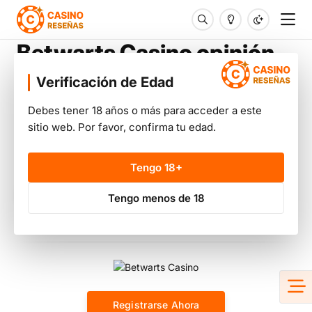
Betwarts Casino opinión
con licencia Anjouan
Verificación de Edad
Debes tener 18 años o más para acceder a este
Casino Reseñas
/
Reseñas
/
Betwarts Casino opinión con
sitio web. Por favor, confirma tu edad.
licencia Anjouan
Tengo 18+
Escrito por:
Carlos Mendoza Ruiz
,
Analista Senior de
Plataformas y Regulación
|
Verificado por:
Elena
Dragomir
,
Analista de Seguridad, Licencias y
Tengo menos de 18
Protección al Jugador
Última actualización agosto 7, 2026, 13:56
Registrarse Ahora