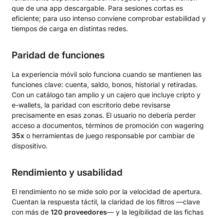
que de una app descargable. Para sesiones cortas es
eficiente; para uso intenso conviene comprobar estabilidad y
tiempos de carga en distintas redes.
Paridad de funciones
La experiencia móvil solo funciona cuando se mantienen las
funciones clave: cuenta, saldo, bonos, historial y retiradas.
Con un catálogo tan amplio y un cajero que incluye cripto y
e-wallets, la paridad con escritorio debe revisarse
precisamente en esas zonas. El usuario no debería perder
acceso a documentos, términos de promoción con wagering
35x
o herramientas de juego responsable por cambiar de
dispositivo.
Rendimiento y usabilidad
El rendimiento no se mide solo por la velocidad de apertura.
Cuentan la respuesta táctil, la claridad de los filtros —clave
con más de
120 proveedores
— y la legibilidad de las fichas