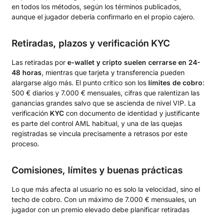
en todos los métodos, según los términos publicados,
aunque el jugador debería confirmarlo en el propio cajero.
Retiradas, plazos y verificación KYC
Las retiradas por
e-wallet y cripto suelen cerrarse en 24-
48 horas
, mientras que tarjeta y transferencia pueden
alargarse algo más. El punto crítico son los
límites de cobro
:
500 € diarios y 7.000 € mensuales, cifras que ralentizan las
ganancias grandes salvo que se ascienda de nivel VIP. La
verificación
KYC
con documento de identidad y justificante
es parte del control AML habitual, y una de las quejas
registradas se vincula precisamente a retrasos por este
proceso.
Comisiones, límites y buenas prácticas
Lo que más afecta al usuario no es solo la velocidad, sino el
techo de cobro. Con un máximo de 7.000 € mensuales, un
jugador con un premio elevado debe planificar retiradas