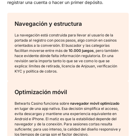
registrar una cuenta o hacer un primer depósito.
Navegación y estructura
La navegación está construida para llevar al usuario de la
portada al registro con pocos pasos, algo común en casinos
orientados a la conversión. El buscador y las categorías
facilitan moverse entre más de
10.000 juegos
, pero también
hace evidente dónde falta información regulatoria. En una
revisión seria importa tanto lo que se ve como lo que se
explica: límites de retirada, licencia de Anjouan, verificación
KYC y política de cobros.
Optimización móvil
Betwarts Casino funciona sobre
navegador móvil optimizado
en lugar de una app nativa. Esa decisión simplifica el acceso,
evita descargas y mantiene una experiencia equivalente en
Android e iPhone. El matiz es que la estabilidad depende del
navegador y de la conexión. Para sesiones cortas resulta
suficiente; para uso intenso, la calidad del diseño responsive y
los tiempos de carga son el factor decisivo.