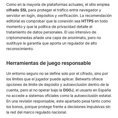
Como en la mayoría de plataformas actuales, el sitio emplea
cifrado SSL
para proteger el tráfico entre navegador y
servidor en login, depósitos y verificación. La recomendación
editorial es comprobar que la conexión sea
HTTPS
en todo
momento y que la política de privacidad detalle el
tratamiento de datos personales. El uso intensivo de
criptomonedas añade una capa de anonimato, pero no
sustituye la garantía que aporta un regulador de alto
reconocimiento.
Herramientas de juego responsable
Un entorno seguro no se define solo por el cifrado, sino por
los límites que el jugador puede aplicar. Betwarts ofrece
opciones de límite de depósito y autoexclusión dentro de la
cuenta, pero al no operar bajo la
DGOJ
, el usuario en España
no accede a sistemas oficiales como la autoexclusión estatal.
En una revisión responsable, este apartado pesa tanto como
los bonos, porque protege frente a decisiones impulsivas sin
la red del marco regulado nacional.