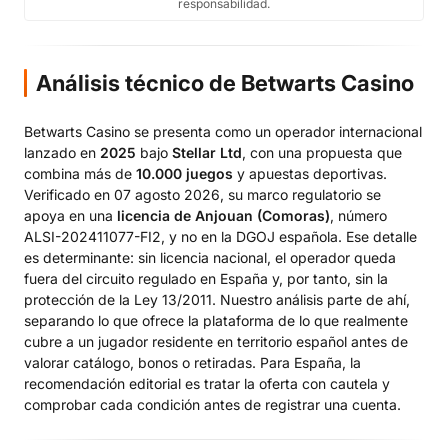
responsabilidad.
Análisis técnico de Betwarts Casino
Betwarts Casino se presenta como un operador internacional
lanzado en
2025
bajo
Stellar Ltd
, con una propuesta que
combina más de
10.000 juegos
y apuestas deportivas.
Verificado en 07 agosto 2026, su marco regulatorio se
apoya en una
licencia de Anjouan (Comoras)
, número
ALSI-202411077-FI2, y no en la DGOJ española. Ese detalle
es determinante: sin licencia nacional, el operador queda
fuera del circuito regulado en España y, por tanto, sin la
protección de la Ley 13/2011. Nuestro análisis parte de ahí,
separando lo que ofrece la plataforma de lo que realmente
cubre a un jugador residente en territorio español antes de
valorar catálogo, bonos o retiradas. Para España, la
recomendación editorial es tratar la oferta con cautela y
comprobar cada condición antes de registrar una cuenta.