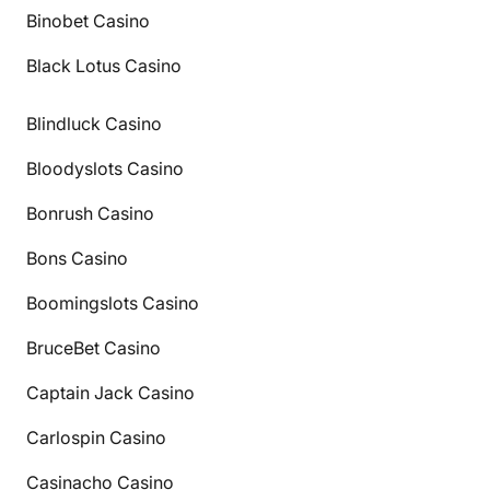
Binobet Casino
Black Lotus Casino
Blindluck Casino
Bloodyslots Casino
Bonrush Casino
Bons Casino
Boomingslots Casino
BruceBet Casino
Captain Jack Casino
Carlospin Casino
Casinacho Casino