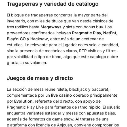
Tragaperras y variedad de catálogo
El bloque de tragaperras concentra la mayor parte del
inventario, con miles de títulos que van desde clásicos de
tres rodillos hasta
Megaways
y slots con
bonus buy
. Los
proveedores confirmados incluyen
Pragmatic Play, NetEnt,
Play’n GO y Hacksaw
, entre más de un centenar de
estudios. Lo relevante para el jugador no es solo la cantidad,
sino la presencia de mecánicas claras, RTP visibles y filtros
por volatilidad o tipo de bono, algo que este catálogo cubre
gracias a su volumen.
Juegos de mesa y directo
La sección de mesa reúne ruleta, blackjack y baccarat,
complementada por un
live casino
operado principalmente
por
Evolution
, referente del directo, con apoyo de
Pragmatic Play Live para formatos de ritmo rápido. El usuario
encuentra variantes estándar y mesas con apuestas bajas,
además de formatos de
game show
. Al tratarse de una
plataforma con licencia de Anjouan, conviene comprobar los