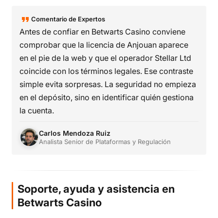
Comentario de Expertos
Antes de confiar en Betwarts Casino conviene
comprobar que la licencia de Anjouan aparece
en el pie de la web y que el operador Stellar Ltd
coincide con los términos legales. Ese contraste
simple evita sorpresas. La seguridad no empieza
en el depósito, sino en identificar quién gestiona
la cuenta.
Carlos Mendoza Ruiz
Analista Senior de Plataformas y Regulación
Soporte, ayuda y asistencia en
Betwarts Casino