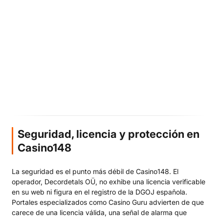
Seguridad, licencia y protección en
Casino148
La seguridad es el punto más débil de Casino148. El
operador, Decordetals OÜ, no exhibe una licencia verificable
en su web ni figura en el registro de la DGOJ española.
Portales especializados como Casino Guru advierten de que
carece de una licencia válida, una señal de alarma que