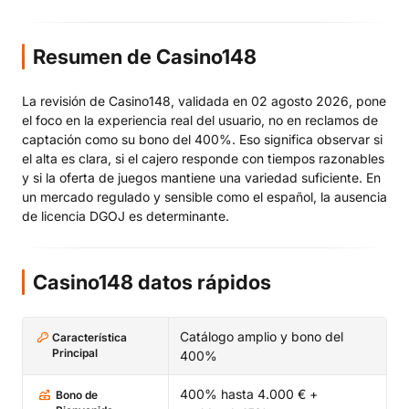
Resumen de Casino148
La revisión de Casino148, validada en 02 agosto 2026, pone
el foco en la experiencia real del usuario, no en reclamos de
captación como su bono del 400%. Eso significa observar si
el alta es clara, si el cajero responde con tiempos razonables
y si la oferta de juegos mantiene una variedad suficiente. En
un mercado regulado y sensible como el español, la ausencia
de licencia DGOJ es determinante.
Casino148 datos rápidos
Catálogo amplio y bono del
Característica
Principal
400%
400% hasta 4.000 € +
Bono de