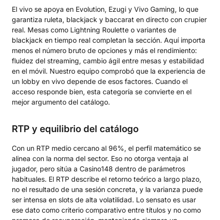
El vivo se apoya en Evolution, Ezugi y Vivo Gaming, lo que
garantiza ruleta, blackjack y baccarat en directo con crupier
real. Mesas como Lightning Roulette o variantes de
blackjack en tiempo real completan la sección. Aquí importa
menos el número bruto de opciones y más el rendimiento:
fluidez del streaming, cambio ágil entre mesas y estabilidad
en el móvil. Nuestro equipo comprobó que la experiencia de
un lobby en vivo depende de esos factores. Cuando el
acceso responde bien, esta categoría se convierte en el
mejor argumento del catálogo.
RTP y equilibrio del catálogo
Con un RTP medio cercano al 96%, el perfil matemático se
alinea con la norma del sector. Eso no otorga ventaja al
jugador, pero sitúa a Casino148 dentro de parámetros
habituales. El RTP describe el retorno teórico a largo plazo,
no el resultado de una sesión concreta, y la varianza puede
ser intensa en slots de alta volatilidad. Lo sensato es usar
ese dato como criterio comparativo entre títulos y no como