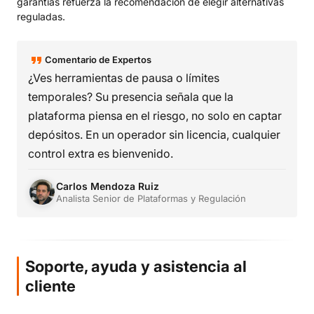
garantías refuerza la recomendación de elegir alternativas
reguladas.
Comentario de Expertos
¿Ves herramientas de pausa o límites
temporales? Su presencia señala que la
plataforma piensa en el riesgo, no solo en captar
depósitos. En un operador sin licencia, cualquier
control extra es bienvenido.
Carlos Mendoza Ruiz
Analista Senior de Plataformas y Regulación
Soporte, ayuda y asistencia al
cliente