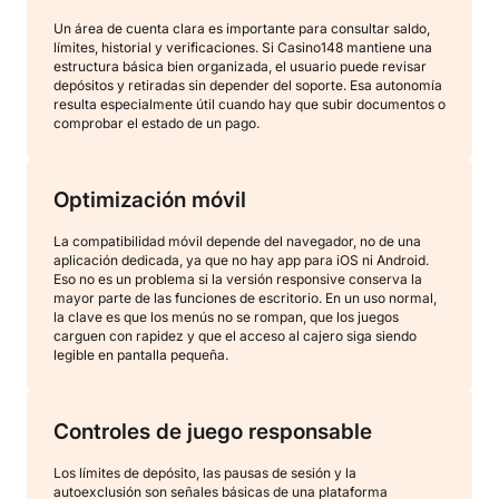
Un área de cuenta clara es importante para consultar saldo,
límites, historial y verificaciones. Si Casino148 mantiene una
estructura básica bien organizada, el usuario puede revisar
depósitos y retiradas sin depender del soporte. Esa autonomía
resulta especialmente útil cuando hay que subir documentos o
comprobar el estado de un pago.
Optimización móvil
La compatibilidad móvil depende del navegador, no de una
aplicación dedicada, ya que no hay app para iOS ni Android.
Eso no es un problema si la versión responsive conserva la
mayor parte de las funciones de escritorio. En un uso normal,
la clave es que los menús no se rompan, que los juegos
carguen con rapidez y que el acceso al cajero siga siendo
legible en pantalla pequeña.
Controles de juego responsable
Los límites de depósito, las pausas de sesión y la
autoexclusión son señales básicas de una plataforma