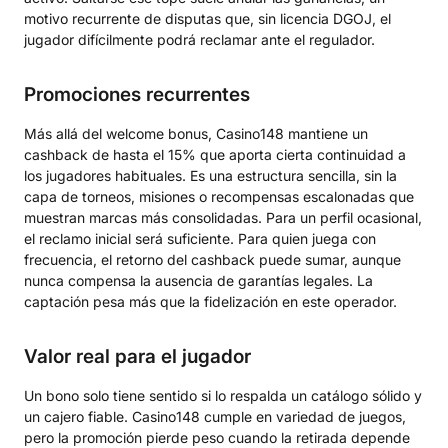
motivo recurrente de disputas que, sin licencia DGOJ, el
jugador difícilmente podrá reclamar ante el regulador.
Promociones recurrentes
Más allá del welcome bonus, Casino148 mantiene un
cashback de hasta el 15% que aporta cierta continuidad a
los jugadores habituales. Es una estructura sencilla, sin la
capa de torneos, misiones o recompensas escalonadas que
muestran marcas más consolidadas. Para un perfil ocasional,
el reclamo inicial será suficiente. Para quien juega con
frecuencia, el retorno del cashback puede sumar, aunque
nunca compensa la ausencia de garantías legales. La
captación pesa más que la fidelización en este operador.
Valor real para el jugador
Un bono solo tiene sentido si lo respalda un catálogo sólido y
un cajero fiable. Casino148 cumple en variedad de juegos,
pero la promoción pierde peso cuando la retirada depende