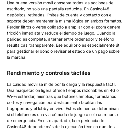
Una buena versión móvil conserva todas las acciones del
escritorio, no solo una pantalla reducida. En Casino148,
depósitos, retiradas, límites de cuenta y contacto con el
soporte deben mantener la misma lógica en ambos formatos.
Perder filtros o verse obligado a ampliar con el zoom genera
fricción inmediata y reduce el tiempo de juego. Cuando la
paridad es completa, alternar entre ordenador y teléfono
resulta casi transparente. Ese equilibrio es especialmente útil
para gestionar el bono o revisar el estado de un pago sobre
la marcha.
Rendimiento y controles táctiles
La calidad móvil se mide por la carga y la respuesta táctil.
Una maquetación ligera ofrece tiempos razonables en 4G o
Wi-Fi estándar, mientras que botones amplios, formularios
cortos y navegación por deslizamiento facilitan las
tragaperras y el lobby en vivo. Estos elementos determinan
si el teléfono es una vía cómoda de juego o solo un recurso
de emergencia. En este apartado, la experiencia de
Casino148 depende más de la ejecución técnica que de la