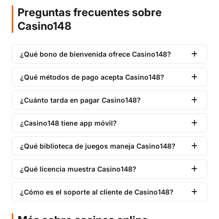
Preguntas frecuentes sobre
Casino148
¿Qué bono de bienvenida ofrece Casino148?
¿Qué métodos de pago acepta Casino148?
¿Cuánto tarda en pagar Casino148?
¿Casino148 tiene app móvil?
¿Qué biblioteca de juegos maneja Casino148?
¿Qué licencia muestra Casino148?
¿Cómo es el soporte al cliente de Casino148?