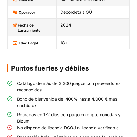
Decordetals OÜ
Operador
2024
Fecha de
Lanzamiento
18+
Edad Legal
Puntos fuertes y débiles
Catálogo de más de 3.300 juegos con proveedores
reconocidos
Bono de bienvenida del 400% hasta 4.000 € más
cashback
Retiradas en 1-2 días con pago en criptomonedas y
Bizum
No dispone de licencia DGOJ ni licencia verificable