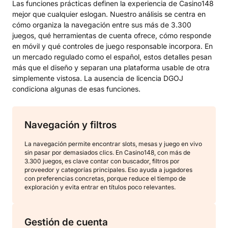
Las funciones prácticas definen la experiencia de Casino148
mejor que cualquier eslogan. Nuestro análisis se centra en
cómo organiza la navegación entre sus más de 3.300
juegos, qué herramientas de cuenta ofrece, cómo responde
en móvil y qué controles de juego responsable incorpora. En
un mercado regulado como el español, estos detalles pesan
más que el diseño y separan una plataforma usable de otra
simplemente vistosa. La ausencia de licencia DGOJ
condiciona algunas de esas funciones.
Navegación y filtros
La navegación permite encontrar slots, mesas y juego en vivo
sin pasar por demasiados clics. En Casino148, con más de
3.300 juegos, es clave contar con buscador, filtros por
proveedor y categorías principales. Eso ayuda a jugadores
con preferencias concretas, porque reduce el tiempo de
exploración y evita entrar en títulos poco relevantes.
Gestión de cuenta