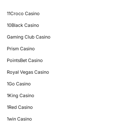
11Croco Casino
10Black Casino
Gaming Club Casino
Prism Casino
PointsBet Casino
Royal Vegas Casino
1Go Casino
1King Casino
1Red Casino
1win Casino