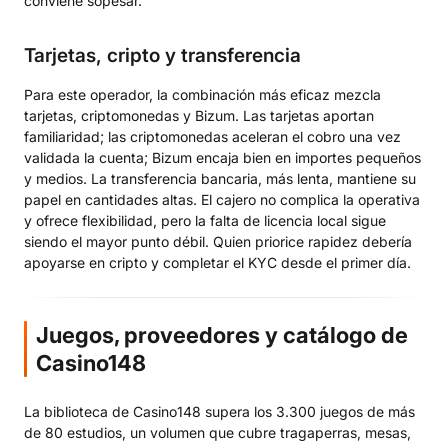
conviene sopesar.
Tarjetas, cripto y transferencia
Para este operador, la combinación más eficaz mezcla
tarjetas, criptomonedas y Bizum. Las tarjetas aportan
familiaridad; las criptomonedas aceleran el cobro una vez
validada la cuenta; Bizum encaja bien en importes pequeños
y medios. La transferencia bancaria, más lenta, mantiene su
papel en cantidades altas. El cajero no complica la operativa
y ofrece flexibilidad, pero la falta de licencia local sigue
siendo el mayor punto débil. Quien priorice rapidez debería
apoyarse en cripto y completar el KYC desde el primer día.
Juegos, proveedores y catálogo de
Casino148
La biblioteca de Casino148 supera los 3.300 juegos de más
de 80 estudios, un volumen que cubre tragaperras, mesas,