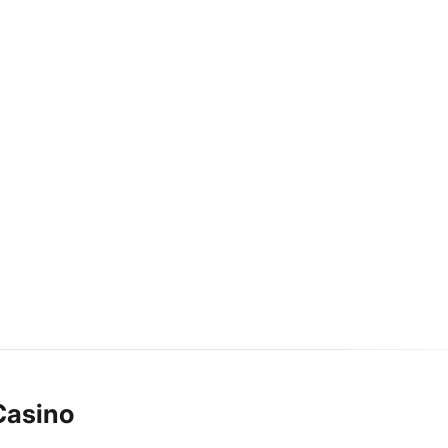
Casino