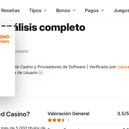
Reseñas
Tipos
Bonos
Pagos
Juego
 análisis completo
álisis completo
 Juegos de Casino y Proveedores de Software
|
Verificado por:
Laura
periencia de Usuario
ed Casino?
Valoración General
3.5/5
 más de 5.000 títulos de