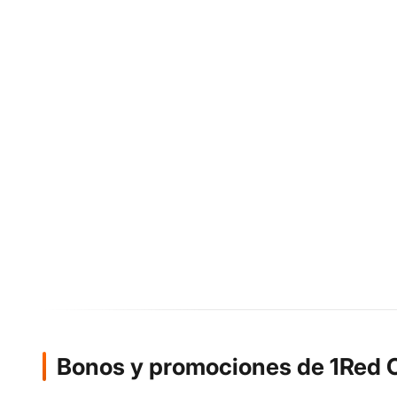
Bonos y promociones de 1Red 