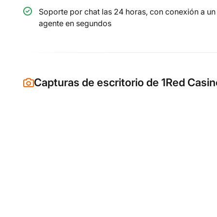
Soporte por chat las 24 horas, con conexión a un
agente en segundos
Capturas de escritorio de 1Red Casin