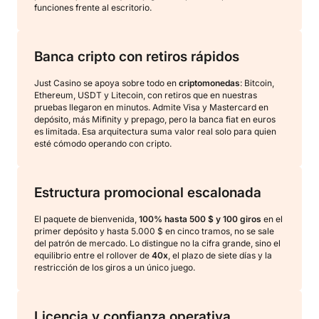
funciones frente al escritorio.
Banca cripto con retiros rápidos
Just Casino se apoya sobre todo en
criptomonedas
: Bitcoin,
Ethereum, USDT y Litecoin, con retiros que en nuestras
pruebas llegaron en minutos. Admite Visa y Mastercard en
depósito, más Mifinity y prepago, pero la banca fiat en euros
es limitada. Esa arquitectura suma valor real solo para quien
esté cómodo operando con cripto.
Estructura promocional escalonada
El paquete de bienvenida,
100% hasta 500 $ y 100 giros
en el
primer depósito y hasta 5.000 $ en cinco tramos, no se sale
del patrón de mercado. Lo distingue no la cifra grande, sino el
equilibrio entre el rollover de
40x
, el plazo de siete días y la
restricción de los giros a un único juego.
Licencia y confianza operativa