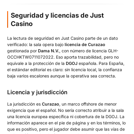
Seguridad y licencias de Just
Casino
La lectura de seguridad en Just Casino parte de un dato
verificado: la sala opera bajo
licencia de Curazao
gestionada por
Dama N.V.
, con número de licencia GLH-
OCCHKTW0711072022. Eso aporta trazabilidad, pero no
equivale a la protección de la
DGOJ
española. Para España,
el estándar editorial es claro: sin licencia local, la confianza
baja varios escalones aunque la operativa sea correcta.
Licencia y jurisdicción
La jurisdicción es
Curazao
, un marco offshore de menor
exigencia que el español. No sería correcto atribuir a la sala
una licencia europea específica ni cobertura de la DGOJ. La
información aparece en el pie de página y en los términos, lo
que es positivo, pero el jugador debe asumir que las vías de