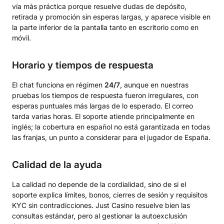
vía más práctica porque resuelve dudas de depósito,
retirada y promoción sin esperas largas, y aparece visible en
la parte inferior de la pantalla tanto en escritorio como en
móvil.
Horario y tiempos de respuesta
El chat funciona en régimen
24/7
, aunque en nuestras
pruebas los tiempos de respuesta fueron
irregulares
, con
esperas puntuales más largas de lo esperado. El correo
tarda varias horas. El soporte atiende principalmente en
inglés; la cobertura en español no está garantizada en todas
las franjas, un punto a considerar para el jugador de España.
Calidad de la ayuda
La calidad no depende de la cordialidad, sino de si el
soporte explica límites, bonos, cierres de sesión y requisitos
KYC sin contradicciones. Just Casino resuelve bien las
consultas estándar, pero al gestionar la autoexclusión