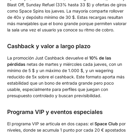
Blast Off, Sunday Refuel (33% hasta 33 $) y ofertas de giros
como Space Spins los jueves. La mayoría comparte rollover
de 40x y depósito mínimo de 30 $. Estas recargas resultan
más manejables que el bono grande porque permiten valorar
la sala una vez el usuario ya conoce su ritmo de cobro.
Cashback y valor a largo plazo
La promoción Just Cashback devuelve el
10% de las
pérdidas
netas de martes y miércoles cada jueves, con un
mínimo de 5 $ y un máximo de 1.000 $, y un wagering
reducido de 5x sobre el cashback. Este formato aporta más
estabilidad que un bono de entrada grande pero poco
usable, especialmente para perfiles que juegan con
presupuesto controlado y buscan previsibilidad.
Programa VIP y eventos especiales
El programa VIP se articula en dos capas: el
Space Club
por
niveles, donde se acumula 1 punto por cada 20 € apostados