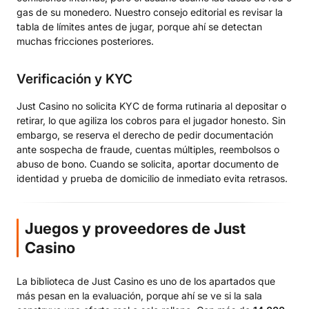
gas de su monedero. Nuestro consejo editorial es revisar la
tabla de límites antes de jugar, porque ahí se detectan
muchas fricciones posteriores.
Verificación y KYC
Just Casino
no solicita KYC de forma rutinaria
al depositar o
retirar, lo que agiliza los cobros para el jugador honesto. Sin
embargo, se reserva el derecho de pedir documentación
ante sospecha de fraude, cuentas múltiples, reembolsos o
abuso de bono. Cuando se solicita, aportar documento de
identidad y prueba de domicilio de inmediato evita retrasos.
Juegos y proveedores de Just
Casino
La biblioteca de Just Casino es uno de los apartados que
más pesan en la evaluación, porque ahí se ve si la sala