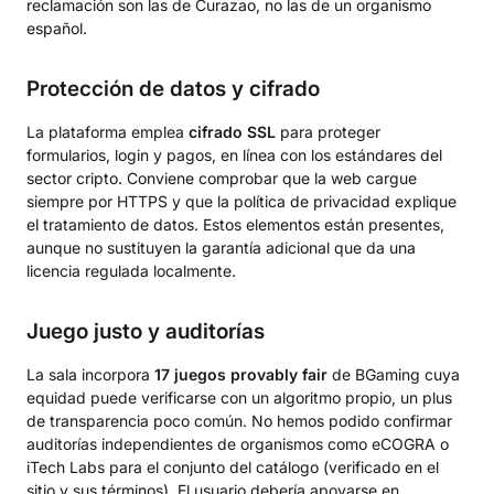
reclamación son las de Curazao, no las de un organismo
español.
Protección de datos y cifrado
La plataforma emplea
cifrado SSL
para proteger
formularios, login y pagos, en línea con los estándares del
sector cripto. Conviene comprobar que la web cargue
siempre por HTTPS y que la política de privacidad explique
el tratamiento de datos. Estos elementos están presentes,
aunque no sustituyen la garantía adicional que da una
licencia regulada localmente.
Juego justo y auditorías
La sala incorpora
17 juegos provably fair
de BGaming cuya
equidad puede verificarse con un algoritmo propio, un plus
de transparencia poco común. No hemos podido confirmar
auditorías independientes de organismos como eCOGRA o
iTech Labs para el conjunto del catálogo (verificado en el
sitio y sus términos). El usuario debería apoyarse en