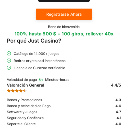
Registrarse Ahora
Bono de bienvenida
100% hasta 500 $ + 100 giros, rollover 40x
Por qué Just Casino?
Catálogo de 14.000+ juegos
Retiros crypto casi instantáneos
Licencia de Curazao verificable
Velocidad de pago
Minutos-horas
Valoración General
4.4/5
Bonos y Promociones
4.3
Banca y Velocidad de Pago
4.6
Software y Juegos
4.7
Seguridad y Confianza
4.1
Soporte al Cliente
4.0