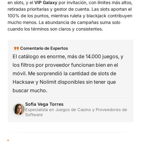
en slots, y el
VIP Galaxy
por invitación, con límites más altos,
retiradas prioritarias y gestor de cuenta. Las slots aportan el
100% de los puntos, mientras ruleta y blackjack contribuyen
mucho menos. La abundancia de campañas suma solo
cuando los términos son claros y consistentes.
Comentario de Expertos
El catálogo es enorme, más de 14.000 juegos, y
los filtros por proveedor funcionan bien en el
móvil. Me sorprendió la cantidad de slots de
Hacksaw y Nolimit disponibles sin tener que
buscar mucho.
Sofía Vega Torres
Especialista en Juegos de Casino y Proveedores de
Software