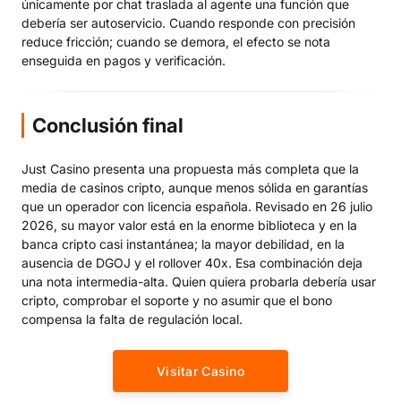
únicamente por chat traslada al agente una función que
debería ser autoservicio. Cuando responde con precisión
reduce fricción; cuando se demora, el efecto se nota
enseguida en pagos y verificación.
Conclusión final
Just Casino presenta una propuesta más completa que la
media de casinos cripto, aunque menos sólida en garantías
que un operador con licencia española. Revisado en 26 julio
2026, su mayor valor está en la enorme biblioteca y en la
banca cripto casi instantánea; la mayor debilidad, en la
ausencia de DGOJ y el rollover 40x. Esa combinación deja
una nota intermedia-alta. Quien quiera probarla debería usar
cripto, comprobar el soporte y no asumir que el bono
compensa la falta de regulación local.
Visitar Casino