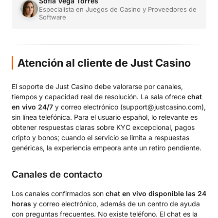
Sofía Vega Torres
Especialista en Juegos de Casino y Proveedores de
Software
Atención al cliente de Just Casino
El soporte de Just Casino debe valorarse por canales,
tiempos y capacidad real de resolución. La sala ofrece
chat
en vivo 24/7
y correo electrónico (
support@justcasino.com
),
sin línea telefónica. Para el usuario español, lo relevante es
obtener respuestas claras sobre KYC excepcional, pagos
cripto y bonos; cuando el servicio se limita a respuestas
genéricas, la experiencia empeora ante un retiro pendiente.
Canales de contacto
Los canales confirmados son
chat en vivo disponible las 24
horas
y correo electrónico, además de un centro de ayuda
con preguntas frecuentes. No existe teléfono. El chat es la