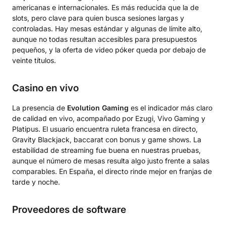
americanas e internacionales. Es más reducida que la de
slots, pero clave para quien busca sesiones largas y
controladas. Hay mesas estándar y algunas de límite alto,
aunque no todas resultan accesibles para presupuestos
pequeños, y la oferta de video póker queda por debajo de
veinte títulos.
Casino en vivo
La presencia de
Evolution Gaming
es el indicador más claro
de calidad en vivo, acompañado por Ezugi, Vivo Gaming y
Platipus. El usuario encuentra ruleta francesa en directo,
Gravity Blackjack, baccarat con bonus y game shows. La
estabilidad de streaming fue buena en nuestras pruebas,
aunque el número de mesas resulta algo justo frente a salas
comparables. En España, el directo rinde mejor en franjas de
tarde y noche.
Proveedores de software