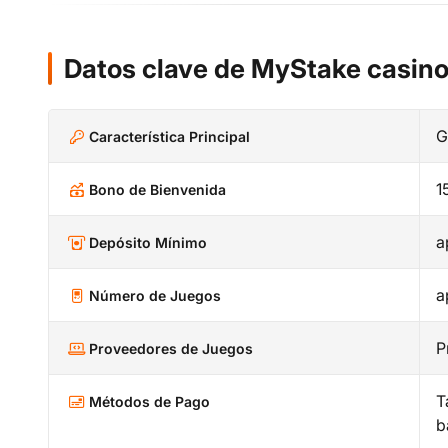
Datos clave de MyStake casin
G
Característica Principal
1
Bono de Bienvenida
a
Depósito Mínimo
a
Número de Juegos
P
Proveedores de Juegos
T
Métodos de Pago
b