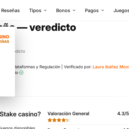
Reseñas
Tipos
Bonos
Pagos
Juego
aña — veredicto
 — veredicto
nior de Plataformas y Regulación
|
Verificado por:
Laura Ibáñez Mon
de Usuario
Stake casino?
Valoración General
4.3/5
juegos disponibles