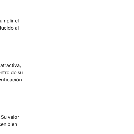
umplir el
ducido al
atractiva,
entro de su
rificación
 Su valor
cen bien