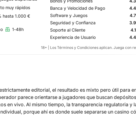
Bonos y Promociones
4.3
pto muy rápidos
Banca y Velocidad de Pago
4.4
Software y Juegos
4.7
 hasta 1.000 €
Seguridad y Confianza
3.9
go
1-48h
Soporte al Cliente
4.1
Experiencia de Usuario
4.4
18+ | Los Términos y Condiciones aplican. Juega con re
rictamente editorial, el resultado es mixto pero útil para e
perador parece orientarse a jugadores que buscan depósitos 
os en vivo. Al mismo tiempo, la transparencia regulatoria y l
individual, porque ahí es donde suele separarse un casino 