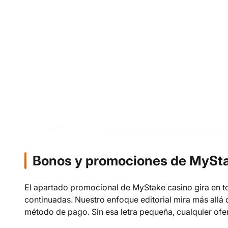
Bonos y promociones de MySta
El apartado promocional de MyStake casino gira en t
continuadas. Nuestro enfoque editorial mira más allá d
método de pago. Sin esa letra pequeña, cualquier ofert