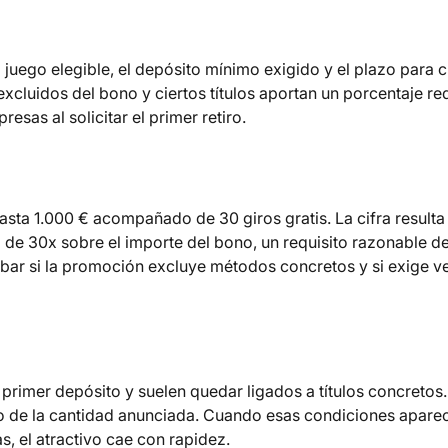
 juego elegible, el depósito mínimo exigido y el plazo para c
luidos del bono y ciertos títulos aportan un porcentaje re
esas al solicitar el primer retiro.
ta 1.000 € acompañado de 30 giros gratis. La cifra resulta 
 de 30x sobre el importe del bono, un requisito razonable d
ar si la promoción excluye métodos concretos y si exige ve
rimer depósito y suelen quedar ligados a títulos concretos.
lo de la cantidad anunciada. Cuando esas condiciones apare
s, el atractivo cae con rapidez.