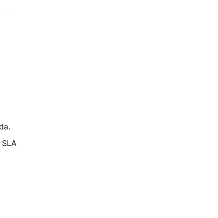
da.
i SLA