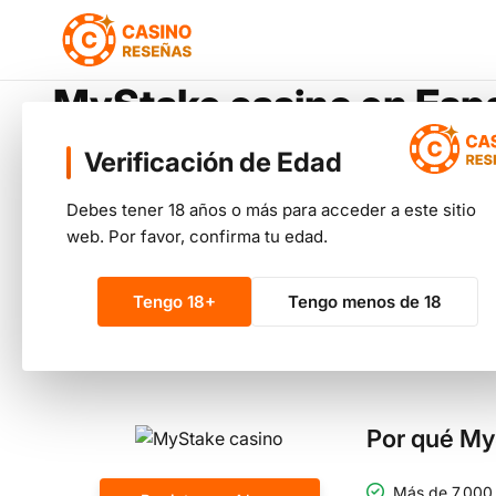
MyStake casino en Esp
Verificación de Edad
Casino Reseñas
/
Reseñas
/
MyStake casino en España
Debes tener 18 años o más para acceder a este sitio
web. Por favor, confirma tu edad.
Escrito por:
Carlos Mendoza Ruiz
,
Analista Se
Analista de Bonos, Promociones y Experiencia 
Tengo 18+
Tengo menos de 18
Última actualización julio 15, 2026, 17:57
Por qué My
Más de 7.000 