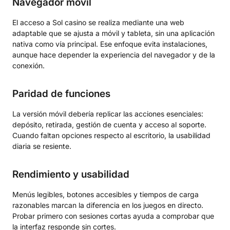
Navegador móvil
El acceso a Sol casino se realiza mediante una web
adaptable que se ajusta a móvil y tableta, sin una aplicación
nativa como vía principal. Ese enfoque evita instalaciones,
aunque hace depender la experiencia del navegador y de la
conexión.
Paridad de funciones
La versión móvil debería replicar las acciones esenciales:
depósito, retirada, gestión de cuenta y acceso al soporte.
Cuando faltan opciones respecto al escritorio, la usabilidad
diaria se resiente.
Rendimiento y usabilidad
Menús legibles, botones accesibles y tiempos de carga
razonables marcan la diferencia en los juegos en directo.
Probar primero con sesiones cortas ayuda a comprobar que
la interfaz responde sin cortes.