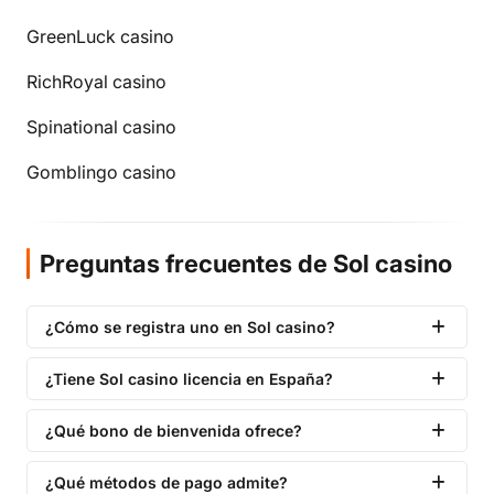
GreenLuck casino
RichRoyal casino
Spinational casino
Gomblingo casino
Preguntas frecuentes de Sol casino
¿Cómo se registra uno en Sol casino?
¿Tiene Sol casino licencia en España?
¿Qué bono de bienvenida ofrece?
¿Qué métodos de pago admite?