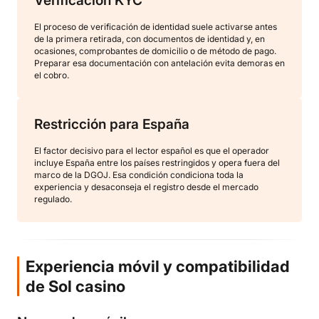
Verificación KYC
El proceso de verificación de identidad suele activarse antes
de la primera retirada, con documentos de identidad y, en
ocasiones, comprobantes de domicilio o de método de pago.
Preparar esa documentación con antelación evita demoras en
el cobro.
Restricción para España
El factor decisivo para el lector español es que el operador
incluye España entre los países restringidos y opera fuera del
marco de la DGOJ. Esa condición condiciona toda la
experiencia y desaconseja el registro desde el mercado
regulado.
Experiencia móvil y compatibilidad
de Sol casino