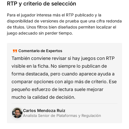
RTP y criterio de selección
Para el jugador interesa más el RTP publicado y la
disponibilidad de versiones de prueba que una cifra redonda
de títulos. Unos filtros bien diseñados permiten localizar el
juego adecuado sin perder tiempo.
Comentario de Expertos
También conviene revisar si hay juegos con RTP
visible en la ficha. No siempre lo publican de
forma destacada, pero cuando aparece ayuda a
comparar opciones con algo más de criterio. Ese
pequeño esfuerzo de lectura suele mejorar
mucho la calidad de decisión.
Carlos Mendoza Ruiz
Analista Senior de Plataformas y Regulación