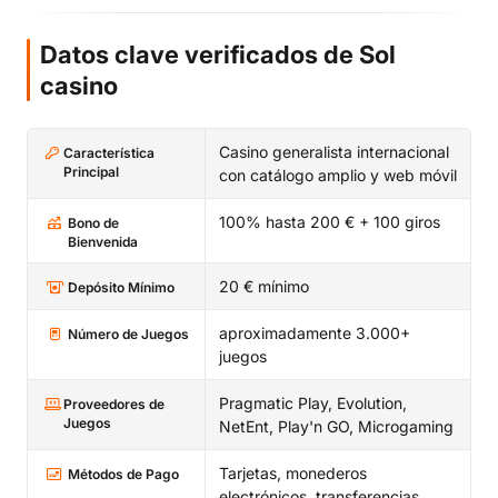
Datos clave verificados de Sol
casino
Casino generalista internacional
Característica
Principal
con catálogo amplio y web móvil
100% hasta 200 € + 100 giros
Bono de
Bienvenida
20 € mínimo
Depósito Mínimo
aproximadamente 3.000+
Número de Juegos
juegos
Pragmatic Play, Evolution,
Proveedores de
Juegos
NetEnt, Play'n GO, Microgaming
Tarjetas, monederos
Métodos de Pago
electrónicos, transferencias