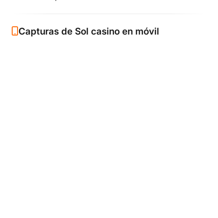
Capturas de Sol casino en móvil