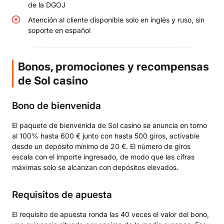
de la DGOJ
Atención al cliente disponible solo en inglés y ruso, sin
soporte en español
Bonos, promociones y recompensas
de Sol casino
Bono de bienvenida
El paquete de bienvenida de Sol casino se anuncia en torno
al 100% hasta 600 € junto con hasta 500 giros, activable
desde un depósito mínimo de 20 €. El número de giros
escala con el importe ingresado, de modo que las cifras
máximas solo se alcanzan con depósitos elevados.
Requisitos de apuesta
El requisito de apuesta ronda las 40 veces el valor del bono,