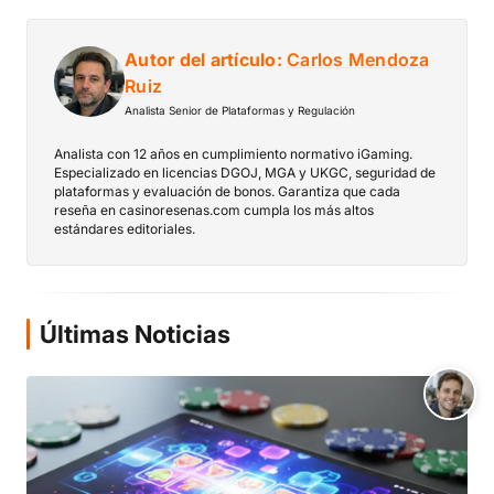
Autor del artículo:
Carlos Mendoza
Ruiz
Analista Senior de Plataformas y Regulación
Analista con 12 años en cumplimiento normativo iGaming.
Especializado en licencias DGOJ, MGA y UKGC, seguridad de
plataformas y evaluación de bonos. Garantiza que cada
reseña en casinoresenas.com cumpla los más altos
estándares editoriales.
Últimas Noticias