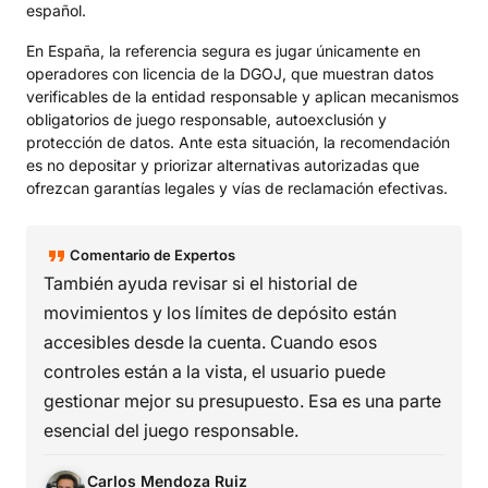
español.
En España, la referencia segura es jugar únicamente en
operadores con licencia de la DGOJ, que muestran datos
verificables de la entidad responsable y aplican mecanismos
obligatorios de juego responsable, autoexclusión y
protección de datos. Ante esta situación, la recomendación
es no depositar y priorizar alternativas autorizadas que
ofrezcan garantías legales y vías de reclamación efectivas.
Comentario de Expertos
También ayuda revisar si el historial de
movimientos y los límites de depósito están
accesibles desde la cuenta. Cuando esos
controles están a la vista, el usuario puede
gestionar mejor su presupuesto. Esa es una parte
esencial del juego responsable.
Carlos Mendoza Ruiz