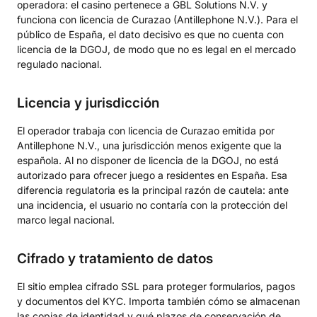
operadora: el casino pertenece a GBL Solutions N.V. y
funciona con licencia de Curazao (Antillephone N.V.). Para el
público de España, el dato decisivo es que no cuenta con
licencia de la DGOJ, de modo que no es legal en el mercado
regulado nacional.
Licencia y jurisdicción
El operador trabaja con licencia de Curazao emitida por
Antillephone N.V., una jurisdicción menos exigente que la
española. Al no disponer de licencia de la DGOJ, no está
autorizado para ofrecer juego a residentes en España. Esa
diferencia regulatoria es la principal razón de cautela: ante
una incidencia, el usuario no contaría con la protección del
marco legal nacional.
Cifrado y tratamiento de datos
El sitio emplea cifrado SSL para proteger formularios, pagos
y documentos del KYC. Importa también cómo se almacenan
las copias de identidad y qué plazos de conservación de