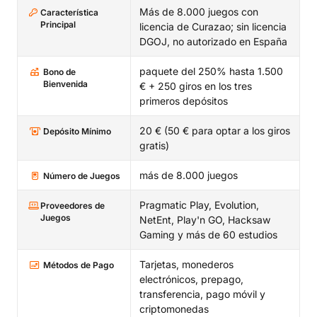
Más de 8.000 juegos con
Característica
Principal
licencia de Curazao; sin licencia
DGOJ, no autorizado en España
paquete del 250% hasta 1.500
Bono de
Bienvenida
€ + 250 giros en los tres
primeros depósitos
20 € (50 € para optar a los giros
Depósito Mínimo
gratis)
más de 8.000 juegos
Número de Juegos
Pragmatic Play, Evolution,
Proveedores de
Juegos
NetEnt, Play'n GO, Hacksaw
Gaming y más de 60 estudios
Tarjetas, monederos
Métodos de Pago
electrónicos, prepago,
transferencia, pago móvil y
criptomonedas