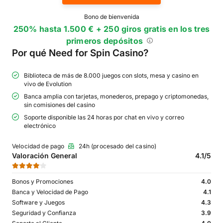
Bono de bienvenida
250% hasta 1.500 € + 250 giros gratis en los tres
primeros depósitos
Por qué Need for Spin Casino?
Biblioteca de más de 8.000 juegos con slots, mesa y casino en
vivo de Evolution
Banca amplia con tarjetas, monederos, prepago y criptomonedas,
sin comisiones del casino
Soporte disponible las 24 horas por chat en vivo y correo
electrónico
Velocidad de pago
24h (procesado del casino)
Valoración General
4.1/5
Bonos y Promociones
4.0
Banca y Velocidad de Pago
4.1
Software y Juegos
4.3
Seguridad y Confianza
3.9