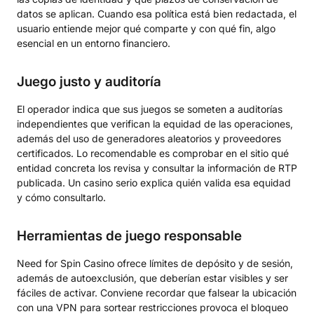
datos se aplican. Cuando esa política está bien redactada, el
usuario entiende mejor qué comparte y con qué fin, algo
esencial en un entorno financiero.
Juego justo y auditoría
El operador indica que sus juegos se someten a auditorías
independientes que verifican la equidad de las operaciones,
además del uso de generadores aleatorios y proveedores
certificados. Lo recomendable es comprobar en el sitio qué
entidad concreta los revisa y consultar la información de RTP
publicada. Un casino serio explica quién valida esa equidad
y cómo consultarlo.
Herramientas de juego responsable
Need for Spin Casino ofrece límites de depósito y de sesión,
además de autoexclusión, que deberían estar visibles y ser
fáciles de activar. Conviene recordar que falsear la ubicación
con una VPN para sortear restricciones provoca el bloqueo