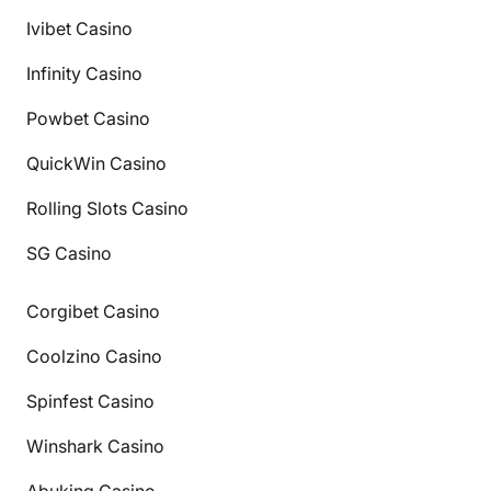
Ivibet Casino
Infinity Casino
Powbet Casino
QuickWin Casino
Rolling Slots Casino
SG Casino
Corgibet Casino
Coolzino Casino
Spinfest Casino
Winshark Casino
Abuking Casino