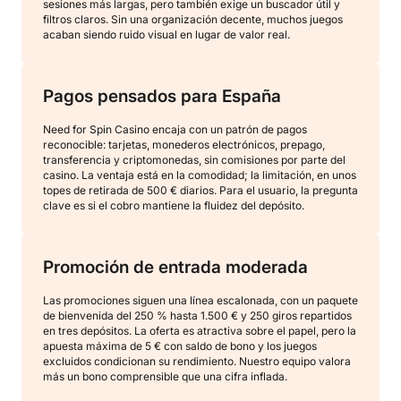
sesiones más largas, pero también exige un buscador útil y
filtros claros. Sin una organización decente, muchos juegos
acaban siendo ruido visual en lugar de valor real.
Pagos pensados para España
Need for Spin Casino encaja con un patrón de pagos
reconocible: tarjetas, monederos electrónicos, prepago,
transferencia y criptomonedas, sin comisiones por parte del
casino. La ventaja está en la comodidad; la limitación, en unos
topes de retirada de 500 € diarios. Para el usuario, la pregunta
clave es si el cobro mantiene la fluidez del depósito.
Promoción de entrada moderada
Las promociones siguen una línea escalonada, con un paquete
de bienvenida del 250 % hasta 1.500 € y 250 giros repartidos
en tres depósitos. La oferta es atractiva sobre el papel, pero la
apuesta máxima de 5 € con saldo de bono y los juegos
excluidos condicionan su rendimiento. Nuestro equipo valora
más un bono comprensible que una cifra inflada.