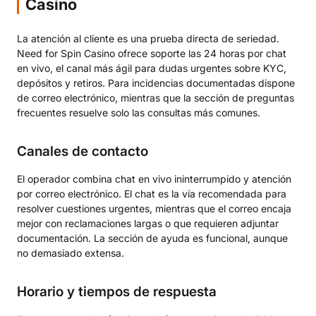
Casino
La atención al cliente es una prueba directa de seriedad.
Need for Spin Casino ofrece soporte las 24 horas por chat
en vivo, el canal más ágil para dudas urgentes sobre KYC,
depósitos y retiros. Para incidencias documentadas dispone
de correo electrónico, mientras que la sección de preguntas
frecuentes resuelve solo las consultas más comunes.
Canales de contacto
El operador combina chat en vivo ininterrumpido y atención
por correo electrónico. El chat es la vía recomendada para
resolver cuestiones urgentes, mientras que el correo encaja
mejor con reclamaciones largas o que requieren adjuntar
documentación. La sección de ayuda es funcional, aunque
no demasiado extensa.
Horario y tiempos de respuesta