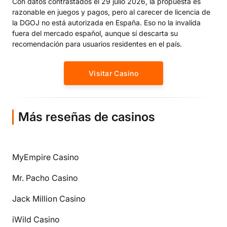
Con datos contrastados el 29 julio 2026, la propuesta es
razonable en juegos y pagos, pero al carecer de licencia de
la DGOJ no está autorizada en España. Eso no la invalida
fuera del mercado español, aunque sí descarta su
recomendación para usuarios residentes en el país.
Visitar Casino
Más reseñas de casinos
MyEmpire Casino
Mr. Pacho Casino
Jack Million Casino
iWild Casino