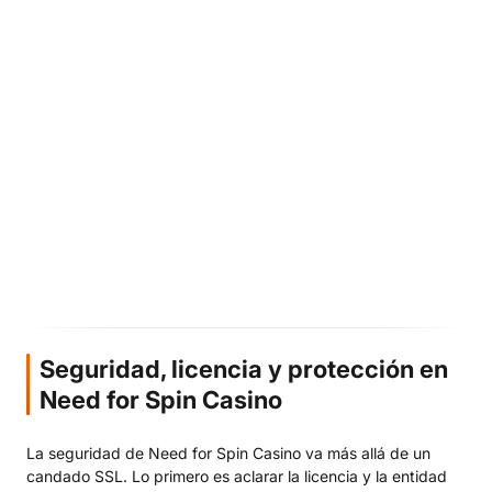
Seguridad, licencia y protección en
Need for Spin Casino
La seguridad de Need for Spin Casino va más allá de un
candado SSL. Lo primero es aclarar la licencia y la entidad