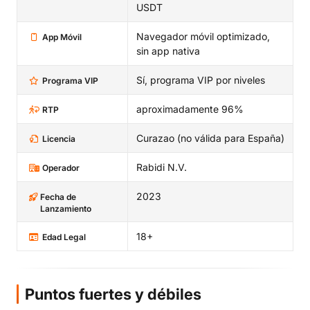
USDT
Navegador móvil optimizado,
App Móvil
sin app nativa
Sí, programa VIP por niveles
Programa VIP
aproximadamente 96%
RTP
Curazao (no válida para España)
Licencia
Rabidi N.V.
Operador
2023
Fecha de
Lanzamiento
18+
Edad Legal
Puntos fuertes y débiles