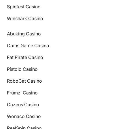
Spinfest Casino
Winshark Casino
Abuking Casino
Coins Game Casino
Fat Pirate Casino
Pistolo Casino
RoboCat Casino
Frumzi Casino
Cazeus Casino
Wonaco Casino
RealSpin Casino