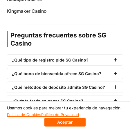
Kingmaker Casino
Preguntas frecuentes sobre SG
Casino
¿Qué tipo de registro pide SG Casino?
¿Qué bono de bienvenida ofrece SG Casino?
¿Qué métodos de depósito admite SG Casino?
¿Cuánto tarda en pagar SG Casino?
Usamos cookies para mejorar tu experiencia de navegación.
¿Cuántos juegos tiene SG Casino?
Política de Cookies
Política de Privacidad
Aceptar
¿Se puede jugar en móvil sin descargar app?