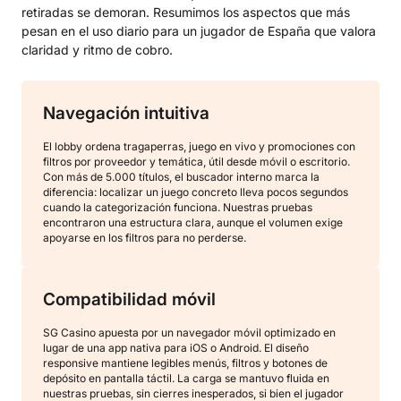
retiradas se demoran. Resumimos los aspectos que más
pesan en el uso diario para un jugador de España que valora
claridad y ritmo de cobro.
Navegación intuitiva
El lobby ordena tragaperras, juego en vivo y promociones con
filtros por proveedor y temática, útil desde móvil o escritorio.
Con más de 5.000 títulos, el buscador interno marca la
diferencia: localizar un juego concreto lleva pocos segundos
cuando la categorización funciona. Nuestras pruebas
encontraron una estructura clara, aunque el volumen exige
apoyarse en los filtros para no perderse.
Compatibilidad móvil
SG Casino apuesta por un navegador móvil optimizado en
lugar de una app nativa para iOS o Android. El diseño
responsive mantiene legibles menús, filtros y botones de
depósito en pantalla táctil. La carga se mantuvo fluida en
nuestras pruebas, sin cierres inesperados, si bien el jugador