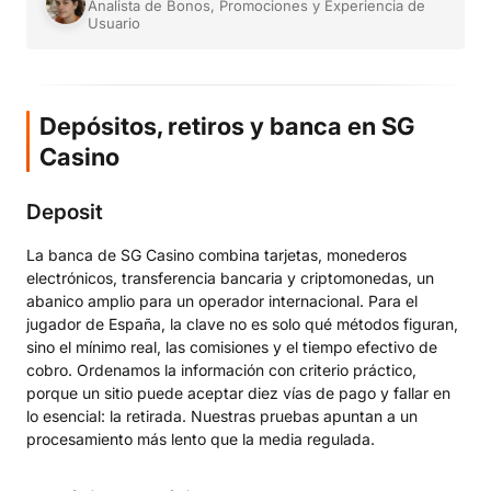
Analista de Bonos, Promociones y Experiencia de
Usuario
Depósitos, retiros y banca en SG
Casino
Deposit
La banca de SG Casino combina tarjetas, monederos
electrónicos, transferencia bancaria y criptomonedas, un
abanico amplio para un operador internacional. Para el
jugador de España, la clave no es solo qué métodos figuran,
sino el mínimo real, las comisiones y el tiempo efectivo de
cobro. Ordenamos la información con criterio práctico,
porque un sitio puede aceptar diez vías de pago y fallar en
lo esencial: la retirada. Nuestras pruebas apuntan a un
procesamiento más lento que la media regulada.