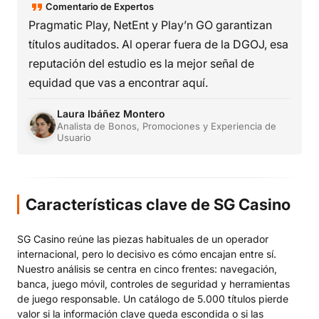
Comentario de Expertos
Pragmatic Play, NetEnt y Play’n GO garantizan
títulos auditados. Al operar fuera de la DGOJ, esa
reputación del estudio es la mejor señal de
equidad que vas a encontrar aquí.
Laura Ibáñez Montero
Analista de Bonos, Promociones y Experiencia de
Usuario
Características clave de SG Casino
SG Casino reúne las piezas habituales de un operador
internacional, pero lo decisivo es cómo encajan entre sí.
Nuestro análisis se centra en cinco frentes: navegación,
banca, juego móvil, controles de seguridad y herramientas
de juego responsable. Un catálogo de 5.000 títulos pierde
valor si la información clave queda escondida o si las