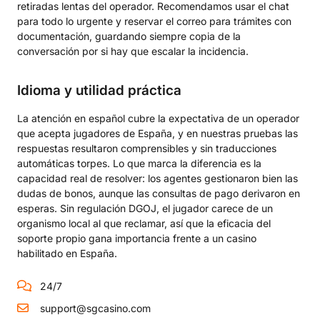
retiradas lentas del operador. Recomendamos usar el chat
para todo lo urgente y reservar el correo para trámites con
documentación, guardando siempre copia de la
conversación por si hay que escalar la incidencia.
Idioma y utilidad práctica
La atención en español cubre la expectativa de un operador
que acepta jugadores de España, y en nuestras pruebas las
respuestas resultaron comprensibles y sin traducciones
automáticas torpes. Lo que marca la diferencia es la
capacidad real de resolver: los agentes gestionaron bien las
dudas de bonos, aunque las consultas de pago derivaron en
esperas. Sin regulación DGOJ, el jugador carece de un
organismo local al que reclamar, así que la eficacia del
soporte propio gana importancia frente a un casino
habilitado en España.
24/7
support@sgcasino.com