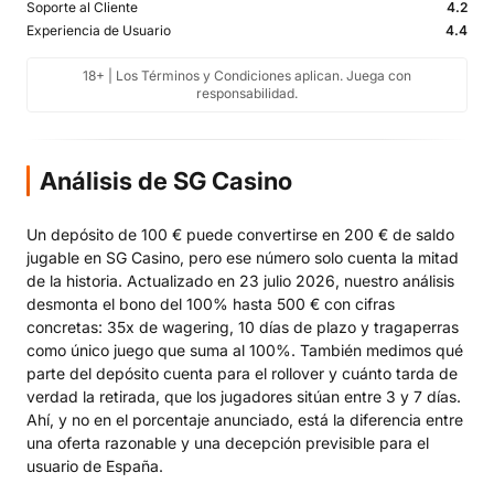
Soporte al Cliente
4.2
Experiencia de Usuario
4.4
18+ | Los Términos y Condiciones aplican. Juega con
responsabilidad.
Análisis de SG Casino
Un depósito de 100 € puede convertirse en 200 € de saldo
jugable en SG Casino, pero ese número solo cuenta la mitad
de la historia. Actualizado en 23 julio 2026, nuestro análisis
desmonta el bono del 100% hasta 500 € con cifras
concretas: 35x de wagering, 10 días de plazo y tragaperras
como único juego que suma al 100%. También medimos qué
parte del depósito cuenta para el rollover y cuánto tarda de
verdad la retirada, que los jugadores sitúan entre 3 y 7 días.
Ahí, y no en el porcentaje anunciado, está la diferencia entre
una oferta razonable y una decepción previsible para el
usuario de España.