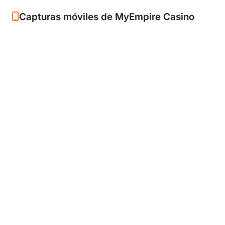
Capturas móviles de MyEmpire Casino