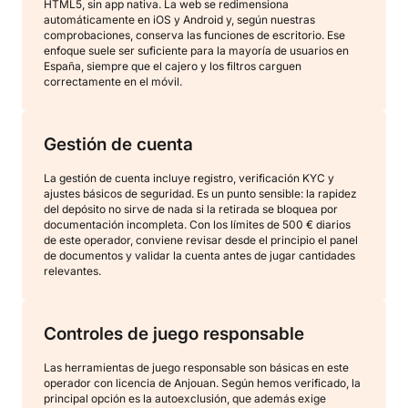
HTML5, sin app nativa. La web se redimensiona
automáticamente en iOS y Android y, según nuestras
comprobaciones, conserva las funciones de escritorio. Ese
enfoque suele ser suficiente para la mayoría de usuarios en
España, siempre que el cajero y los filtros carguen
correctamente en el móvil.
Gestión de cuenta
La gestión de cuenta incluye registro, verificación KYC y
ajustes básicos de seguridad. Es un punto sensible: la rapidez
del depósito no sirve de nada si la retirada se bloquea por
documentación incompleta. Con los límites de 500 € diarios
de este operador, conviene revisar desde el principio el panel
de documentos y validar la cuenta antes de jugar cantidades
relevantes.
Controles de juego responsable
Las herramientas de juego responsable son básicas en este
operador con licencia de Anjouan. Según hemos verificado, la
principal opción es la autoexclusión, que además exige