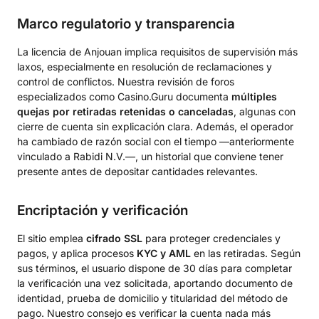
Marco regulatorio y transparencia
La licencia de Anjouan implica requisitos de supervisión más
laxos, especialmente en resolución de reclamaciones y
control de conflictos. Nuestra revisión de foros
especializados como Casino.Guru documenta
múltiples
quejas por retiradas retenidas o canceladas
, algunas con
cierre de cuenta sin explicación clara. Además, el operador
ha cambiado de razón social con el tiempo —anteriormente
vinculado a Rabidi N.V.—, un historial que conviene tener
presente antes de depositar cantidades relevantes.
Encriptación y verificación
El sitio emplea
cifrado SSL
para proteger credenciales y
pagos, y aplica procesos
KYC y AML
en las retiradas. Según
sus términos, el usuario dispone de 30 días para completar
la verificación una vez solicitada, aportando documento de
identidad, prueba de domicilio y titularidad del método de
pago. Nuestro consejo es verificar la cuenta nada más