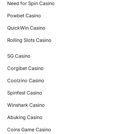
Need for Spin Casino
Powbet Casino
QuickWin Casino
Rolling Slots Casino
SG Casino
Corgibet Casino
Coolzino Casino
Spinfest Casino
Winshark Casino
Abuking Casino
Coins Game Casino