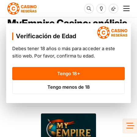
MyEmpire Casino: análisis
y licencia
Verificación de Edad
Selección del Editor
Debes tener 18 años o más para acceder a este
Casino Reseñas
/
Reseñas
/
MyEmpire Casino: análisis y
sitio web. Por favor, confirma tu edad.
licencia
Tengo 18+
Escrito por:
Elena Dragomir
,
Analista de Seguridad,
Licencias y Protección al Jugador
|
Verificado por:
Carlos Mendoza Ruiz
,
Analista Senior de Plataformas y
Tengo menos de 18
Regulación
Última actualización julio 31, 2026, 19:56