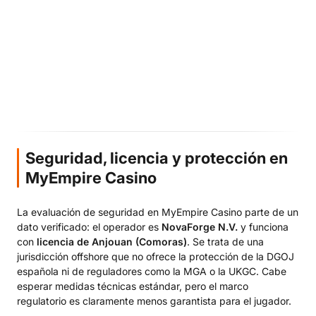
Seguridad, licencia y protección en
MyEmpire Casino
La evaluación de seguridad en MyEmpire Casino parte de un
dato verificado: el operador es
NovaForge N.V.
y funciona
con
licencia de Anjouan (Comoras)
. Se trata de una
jurisdicción offshore que
no ofrece la protección de la DGOJ
española
ni de reguladores como la MGA o la UKGC. Cabe
esperar medidas técnicas estándar, pero el marco
regulatorio es claramente menos garantista para el jugador.