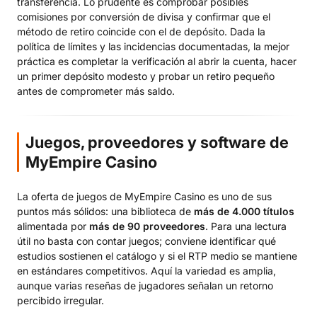
transferencia. Lo prudente es comprobar posibles
comisiones por conversión de divisa y confirmar que el
método de retiro coincide con el de depósito. Dada la
política de límites y las incidencias documentadas, la mejor
práctica es completar la verificación al abrir la cuenta, hacer
un primer depósito modesto y probar un retiro pequeño
antes de comprometer más saldo.
Juegos, proveedores y software de
MyEmpire Casino
La oferta de juegos de MyEmpire Casino es uno de sus
puntos más sólidos: una biblioteca de
más de 4.000 títulos
alimentada por
más de 90 proveedores
. Para una lectura
útil no basta con contar juegos; conviene identificar qué
estudios sostienen el catálogo y si el RTP medio se mantiene
en estándares competitivos. Aquí la variedad es amplia,
aunque varias reseñas de jugadores señalan un retorno
percibido irregular.