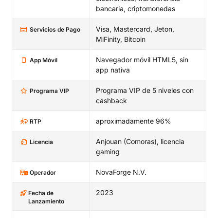
bancaria, criptomonedas
Visa, Mastercard, Jeton,
Servicios de Pago
MiFinity, Bitcoin
Navegador móvil HTML5, sin
App Móvil
app nativa
Programa VIP de 5 niveles con
Programa VIP
cashback
aproximadamente 96%
RTP
Anjouan (Comoras), licencia
Licencia
gaming
NovaForge N.V.
Operador
2023
Fecha de
Lanzamiento