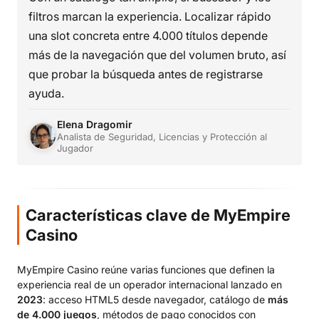
filtros marcan la experiencia. Localizar rápido
una slot concreta entre 4.000 títulos depende
más de la navegación que del volumen bruto, así
que probar la búsqueda antes de registrarse
ayuda.
Elena Dragomir
Analista de Seguridad, Licencias y Protección al
Jugador
Características clave de MyEmpire
Casino
MyEmpire Casino reúne varias funciones que definen la
experiencia real de un operador internacional lanzado en
2023
: acceso HTML5 desde navegador, catálogo de
más
de 4.000 juegos
, métodos de pago conocidos con