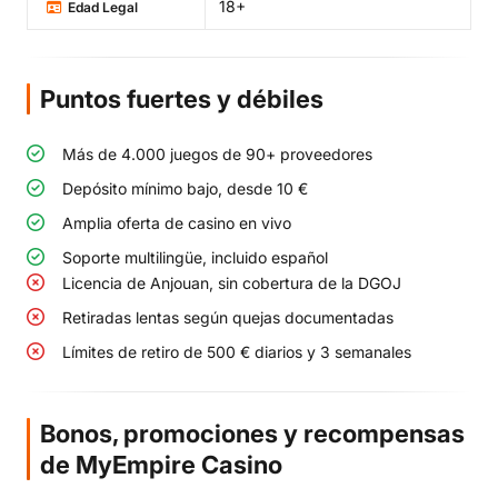
18+
Edad Legal
Puntos fuertes y débiles
Más de 4.000 juegos de 90+ proveedores
Depósito mínimo bajo, desde 10 €
Amplia oferta de casino en vivo
Soporte multilingüe, incluido español
Licencia de Anjouan, sin cobertura de la DGOJ
Retiradas lentas según quejas documentadas
Límites de retiro de 500 € diarios y 3 semanales
Bonos, promociones y recompensas
de MyEmpire Casino