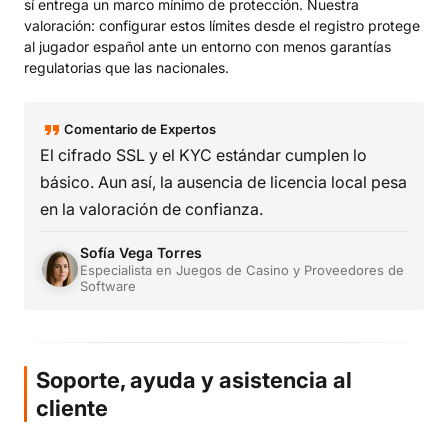
sí entrega un marco mínimo de protección. Nuestra
valoración: configurar estos límites desde el registro protege
al jugador español ante un entorno con menos garantías
regulatorias que las nacionales.
Comentario de Expertos
El cifrado SSL y el KYC estándar cumplen lo
básico. Aun así, la ausencia de licencia local pesa
en la valoración de confianza.
Sofía Vega Torres
Especialista en Juegos de Casino y Proveedores de
Software
Soporte, ayuda y asistencia al
cliente