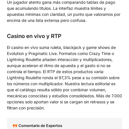
Un jugador atento gana más comparando tablas de pago
que acumulando títulos. La interfaz muestra límites y
apuestas mínimas con claridad, un punto que valoramos por
encima de una lista extensa pero confusa.
Casino en vivo y RTP
El casino en vivo suma ruleta, blackjack y game shows de
Evolution y Pragmatic Live. Formatos como Crazy Time o
Lightning Roulette añaden interacción y multiplicadores,
aunque aceleran el ritmo de apuesta y el gasto si no se
controla el tiempo. El RTP de estos productos varía:
Lightning Roulette ronda el 97,3% pese a su comisión sobre
los números con multiplicador. Nuestra lectura editorial es
que el catálogo resulta sólido por combinar volumen,
mecánicas conocidas y estudios consolidados. Más de 7.000
opciones solo aportan valor si se cargan sin retrasos y se
filtran con precisión.
Comentario de Expertos