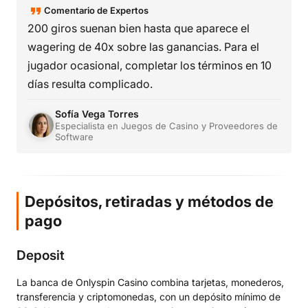
Comentario de Expertos
200 giros suenan bien hasta que aparece el
wagering de 40x sobre las ganancias. Para el
jugador ocasional, completar los términos en 10
días resulta complicado.
Sofía Vega Torres
Especialista en Juegos de Casino y Proveedores de
Software
Depósitos, retiradas y métodos de
pago
Deposit
La banca de Onlyspin Casino combina tarjetas, monederos,
transferencia y criptomonedas, con un depósito mínimo de