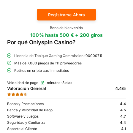
Registrarse Ahora
Bono de bienvenida
100% hasta 500 € + 200 giros
Por qué Onlyspin Casino?
Licencia de Tobique Gaming Commission (0000071)
Más de 7.000 juegos de 111 proveedores
Retiros en cripto casi inmediatos
Velocidad de pago
minutos-3 días
Valoración General
4.4/5
Bonos y Promociones
4.4
Banca y Velocidad de Pago
4.5
Software y Juegos
4.7
Seguridad y Confianza
4.4
Soporte al Cliente
4.1