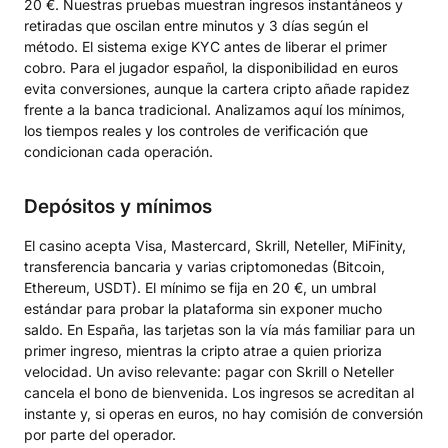
20 €. Nuestras pruebas muestran ingresos instantáneos y
retiradas que oscilan entre minutos y 3 días según el
método. El sistema exige KYC antes de liberar el primer
cobro. Para el jugador español, la disponibilidad en euros
evita conversiones, aunque la cartera cripto añade rapidez
frente a la banca tradicional. Analizamos aquí los mínimos,
los tiempos reales y los controles de verificación que
condicionan cada operación.
Depósitos y mínimos
El casino acepta Visa, Mastercard, Skrill, Neteller, MiFinity,
transferencia bancaria y varias criptomonedas (Bitcoin,
Ethereum, USDT). El mínimo se fija en 20 €, un umbral
estándar para probar la plataforma sin exponer mucho
saldo. En España, las tarjetas son la vía más familiar para un
primer ingreso, mientras la cripto atrae a quien prioriza
velocidad. Un aviso relevante: pagar con Skrill o Neteller
cancela el bono de bienvenida. Los ingresos se acreditan al
instante y, si operas en euros, no hay comisión de conversión
por parte del operador.