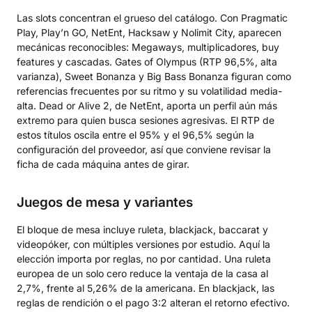
Las slots concentran el grueso del catálogo. Con Pragmatic
Play, Play’n GO, NetEnt, Hacksaw y Nolimit City, aparecen
mecánicas reconocibles: Megaways, multiplicadores, buy
features y cascadas. Gates of Olympus (RTP 96,5%, alta
varianza), Sweet Bonanza y Big Bass Bonanza figuran como
referencias frecuentes por su ritmo y su volatilidad media-
alta. Dead or Alive 2, de NetEnt, aporta un perfil aún más
extremo para quien busca sesiones agresivas. El RTP de
estos títulos oscila entre el 95% y el 96,5% según la
configuración del proveedor, así que conviene revisar la
ficha de cada máquina antes de girar.
Juegos de mesa y variantes
El bloque de mesa incluye ruleta, blackjack, baccarat y
videopóker, con múltiples versiones por estudio. Aquí la
elección importa por reglas, no por cantidad. Una ruleta
europea de un solo cero reduce la ventaja de la casa al
2,7%, frente al 5,26% de la americana. En blackjack, las
reglas de rendición o el pago 3:2 alteran el retorno efectivo.