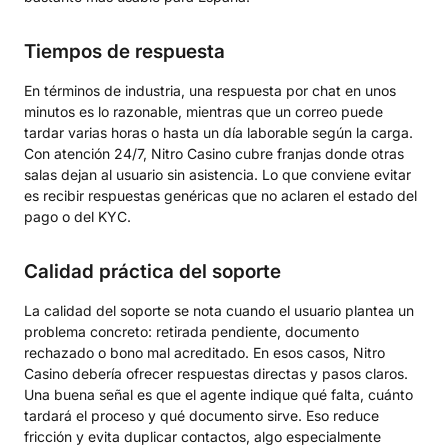
Tiempos de respuesta
En términos de industria, una respuesta por chat en unos
minutos es lo razonable, mientras que un correo puede
tardar varias horas o hasta un día laborable según la carga.
Con atención 24/7, Nitro Casino cubre franjas donde otras
salas dejan al usuario sin asistencia. Lo que conviene evitar
es recibir respuestas genéricas que no aclaren el estado del
pago o del KYC.
Calidad práctica del soporte
La calidad del soporte se nota cuando el usuario plantea un
problema concreto: retirada pendiente, documento
rechazado o bono mal acreditado. En esos casos, Nitro
Casino debería ofrecer respuestas directas y pasos claros.
Una buena señal es que el agente indique qué falta, cuánto
tardará el proceso y qué documento sirve. Eso reduce
fricción y evita duplicar contactos, algo especialmente