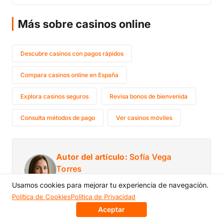
Más sobre casinos online
Descubre casinos con pagos rápidos
Compara casinos online en España
Explora casinos seguros
Revisa bonos de bienvenida
Consulta métodos de pago
Ver casinos móviles
Autor del artículo:
Sofía Vega
Torres
Especialista en Juegos de Casino y Proveedores de
Usamos cookies para mejorar tu experiencia de navegación.
Software
Política de Cookies
Política de Privacidad
Especialista en slots, juegos de mesa y casino en vivo con 9
Aceptar
años analizando proveedores como Evolution, Pragmatic Play
y NetEnt. En casinoresenas.com evalúa catálogos, RTP y