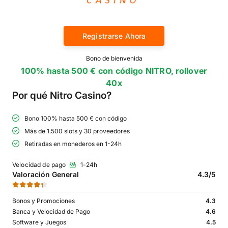
Registrarse Ahora
Bono de bienvenida
100% hasta 500 € con código NITRO, rollover
40x
Por qué Nitro Casino?
Bono 100% hasta 500 € con código
Más de 1.500 slots y 30 proveedores
Retiradas en monederos en 1-24h
Velocidad de pago
1-24h
Valoración General
4.3/5
Bonos y Promociones
4.3
Banca y Velocidad de Pago
4.6
Software y Juegos
4.5