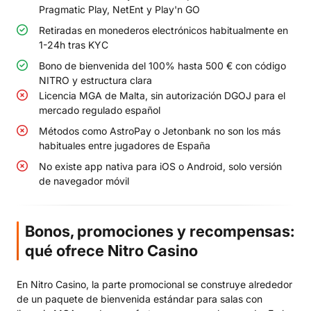
Pragmatic Play, NetEnt y Play'n GO
Retiradas en monederos electrónicos habitualmente en
1-24h tras KYC
Bono de bienvenida del 100% hasta 500 € con código
NITRO y estructura clara
Licencia MGA de Malta, sin autorización DGOJ para el
mercado regulado español
Métodos como AstroPay o Jetonbank no son los más
habituales entre jugadores de España
No existe app nativa para iOS o Android, solo versión
de navegador móvil
Bonos, promociones y recompensas:
qué ofrece Nitro Casino
En Nitro Casino, la parte promocional se construye alrededor
de un paquete de bienvenida estándar para salas con