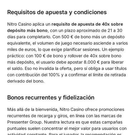
Requisitos de apuesta y condiciones
Nitro Casino aplica un
requisito de apuesta de 40x sobre
depósito más bono
, con un plazo aproximado de 21 a 30
días para completarlo. Con 500 € de bono más un depósito
equivalente, el volumen de juego necesario asciende a varios
miles de euros, lo que exige planificar sesiones. Un ejemplo
práctico: con 100 € de bono y rollover de 40x sobre bono
más depósito, el usuario debe apostar 8.000 € para liberar
el saldo. Eso no invalida la oferta, pero sí obliga a usar títulos
con contribución del 100% y a confirmar el límite de retirada
derivado del bono.
Bonos recurrentes y fidelización
Más allá de la bienvenida, Nitro Casino ofrece promociones
recurrentes de recarga y giros, en línea con las marcas de
Pressenter Group. Nuestra lectura es que estas campañas
puntuales suelen concentrar el mejor valor para usuarios con
actividad constante. Para el jugador, la recomendación es