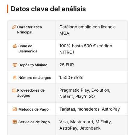
Datos clave del análisis
Catálogo amplio con licencia
Característica
Principal
MGA
100% hasta 500 € (código
Bono de
Bienvenida
NITRO)
25 EUR
Depósito Mínimo
1.500+ slots
Número de Juegos
Pragmatic Play, Evolution,
Proveedores de
Juegos
NetEnt, Play'n GO
Tarjetas, monederos, AstroPay
Métodos de Pago
Visa, Mastercard, MiFinity,
Servicios de Pago
AstroPay, Jetonbank