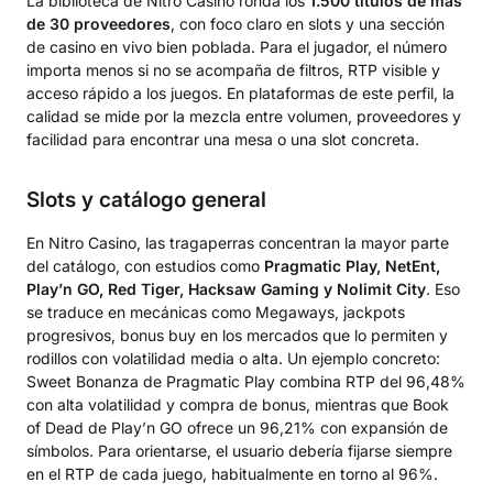
La biblioteca de Nitro Casino ronda los
1.500 títulos de más
de 30 proveedores
, con foco claro en slots y una sección
de casino en vivo bien poblada. Para el jugador, el número
importa menos si no se acompaña de filtros, RTP visible y
acceso rápido a los juegos. En plataformas de este perfil, la
calidad se mide por la mezcla entre volumen, proveedores y
facilidad para encontrar una mesa o una slot concreta.
Slots y catálogo general
En Nitro Casino, las tragaperras concentran la mayor parte
del catálogo, con estudios como
Pragmatic Play, NetEnt,
Play’n GO, Red Tiger, Hacksaw Gaming y Nolimit City
. Eso
se traduce en mecánicas como Megaways, jackpots
progresivos, bonus buy en los mercados que lo permiten y
rodillos con volatilidad media o alta. Un ejemplo concreto:
Sweet Bonanza de Pragmatic Play combina RTP del 96,48%
con alta volatilidad y compra de bonus, mientras que Book
of Dead de Play’n GO ofrece un 96,21% con expansión de
símbolos. Para orientarse, el usuario debería fijarse siempre
en el RTP de cada juego, habitualmente en torno al 96%.