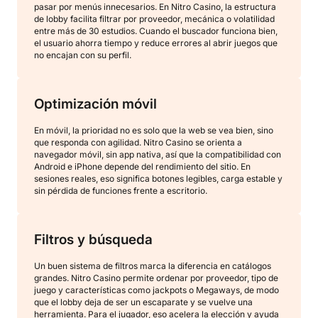
pasar por menús innecesarios. En Nitro Casino, la estructura
de lobby facilita filtrar por proveedor, mecánica o volatilidad
entre más de 30 estudios. Cuando el buscador funciona bien,
el usuario ahorra tiempo y reduce errores al abrir juegos que
no encajan con su perfil.
Optimización móvil
En móvil, la prioridad no es solo que la web se vea bien, sino
que responda con agilidad. Nitro Casino se orienta a
navegador móvil, sin app nativa, así que la compatibilidad con
Android e iPhone depende del rendimiento del sitio. En
sesiones reales, eso significa botones legibles, carga estable y
sin pérdida de funciones frente a escritorio.
Filtros y búsqueda
Un buen sistema de filtros marca la diferencia en catálogos
grandes. Nitro Casino permite ordenar por proveedor, tipo de
juego y características como jackpots o Megaways, de modo
que el lobby deja de ser un escaparate y se vuelve una
herramienta. Para el jugador, eso acelera la elección y ayuda