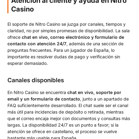
Atención al cliente y ayuda en Nitro
Casino
El soporte de Nitro Casino se juzga por canales, tiempos y
claridad, no por simples promesas de disponibilidad. La sala
ofrece
chat en vivo, correo electrónico y formulario de
contacto con atención 24/7
, además de una sección de
preguntas frecuentes. Para un jugador de España, lo
importante es resolver dudas de pago y verificación sin
esperar demasiado.
Canales disponibles
En Nitro Casino se encuentra
chat en vivo, soporte por
email y un formulario de contacto
, junto a un apartado de
FAQ suficientemente desarrollado. El chat suele ser el canal
más útil para incidencias de depósito o retirada, mientras
que el correo encaja mejor con documentos y consultas más
largas. La disponibilidad 24/7 es un punto a favor; si la
atención se ofrece en castellano, el proceso se vuelve
bastante más usable para España.