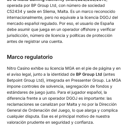
operada por BP Group Ltd, con número de sociedad
C52434 y sede en Sliema, Malta. Es un marco reconocido
internacionalmente, pero no equivale a la licencia DGOJ del
mercado español regulado. Por eso, el usuario de España
debe asumir que juega en un operador offshore y verificar
jurisdicción, número de licencia y políticas de protección
antes de registrar una cuenta.
Marco regulatorio
Nitro Casino exhibe su licencia MGA en el pie de página y en
el aviso legal, junto a la identidad de
BP Group Ltd
(antes
Betpoint Group Ltd), integrada en Pressenter Group. La MGA
impone controles de solvencia, segregación de fondos y
estándares de juego justo. Para el jugador español, la
diferencia frente a un operador DGOJ es importante: las
reclamaciones se canalizan por Malta y no por la Dirección
General de Ordenación del Juego, lo que alarga y complica
cualquier disputa. Ese es el principal motivo de nuestra
valoración prudente en seguridad y confianza.