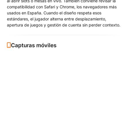
al abrir slots o mesas en vivo. También conviene revisar la
compatibilidad con Safari y Chrome, los navegadores más
usados en España. Cuando el diseño respeta esos
estándares, el jugador alterna entre desplazamiento,
apertura de juegos y gestión de cuenta sin perder contexto.
Capturas móviles