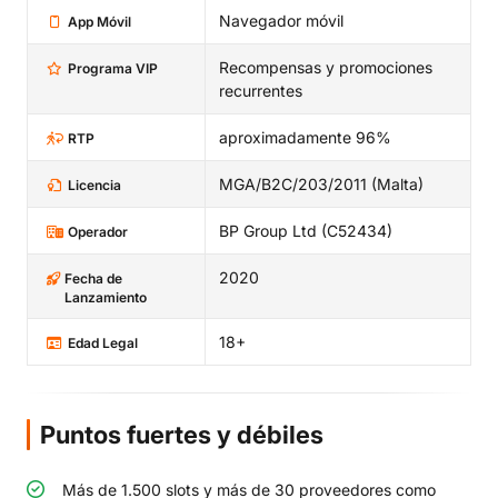
Navegador móvil
App Móvil
Recompensas y promociones
Programa VIP
recurrentes
aproximadamente 96%
RTP
MGA/B2C/203/2011 (Malta)
Licencia
BP Group Ltd (C52434)
Operador
2020
Fecha de
Lanzamiento
18+
Edad Legal
Puntos fuertes y débiles
Más de 1.500 slots y más de 30 proveedores como