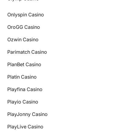
Onlyspin Casino
OroGG Casino
Ozwin Casino
Parimatch Casino
PlanBet Casino
Platin Casino
Playfina Casino
Playio Casino
PlayJonny Casino
PlayLive Casino