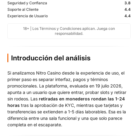
Seguridad y Confianza
3.8
Soporte al Cliente
4.4
Experiencia de Usuario
4.4
18+ | Los Términos y Condiciones aplican. Juega con
responsabilidad.
Introducción del análisis
Si analizamos Nitro Casino desde la experiencia de uso, el
primer paso es separar interfaz, pagos y términos
promocionales. La plataforma, evaluada en 19 julio 2026,
apunta a un usuario que quiere entrar, probar slots y retirar
sin rodeos. Las
retiradas en monederos rondan las 1-24
horas
tras la aprobación de KYC, mientras que tarjetas y
transferencias se extienden a 1-5 días laborables. Esa es la
diferencia entre una sala funcional y una que solo parece
completa en el escaparate.