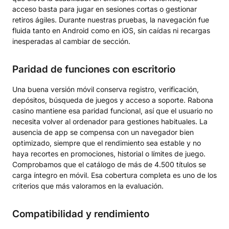
acceso basta para jugar en sesiones cortas o gestionar
retiros ágiles. Durante nuestras pruebas, la navegación fue
fluida tanto en Android como en iOS, sin caídas ni recargas
inesperadas al cambiar de sección.
Paridad de funciones con escritorio
Una buena versión móvil conserva registro, verificación,
depósitos, búsqueda de juegos y acceso a soporte. Rabona
casino mantiene esa paridad funcional, así que el usuario no
necesita volver al ordenador para gestiones habituales. La
ausencia de app se compensa con un navegador bien
optimizado, siempre que el rendimiento sea estable y no
haya recortes en promociones, historial o límites de juego.
Comprobamos que el catálogo de más de 4.500 títulos se
carga íntegro en móvil. Esa cobertura completa es uno de los
criterios que más valoramos en la evaluación.
Compatibilidad y rendimiento