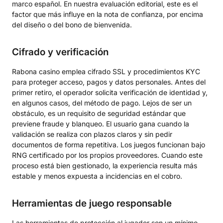
marco español. En nuestra evaluación editorial, este es el
factor que más influye en la nota de confianza, por encima
del diseño o del bono de bienvenida.
Cifrado y verificación
Rabona casino emplea cifrado SSL y procedimientos KYC
para proteger acceso, pagos y datos personales. Antes del
primer retiro, el operador solicita verificación de identidad y,
en algunos casos, del método de pago. Lejos de ser un
obstáculo, es un requisito de seguridad estándar que
previene fraude y blanqueo. El usuario gana cuando la
validación se realiza con plazos claros y sin pedir
documentos de forma repetitiva. Los juegos funcionan bajo
RNG certificado por los propios proveedores. Cuando este
proceso está bien gestionado, la experiencia resulta más
estable y menos expuesta a incidencias en el cobro.
Herramientas de juego responsable
Las herramientas de protección al jugador son un mínimo