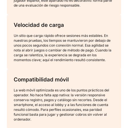
jugador español, este apartado no es decorativo: forma parte
de una evaluación de riesgo responsable.
Velocidad de carga
Un sitio que carga rápido ofrece sesiones más estables. En
nuestras pruebas, los tiempos se mantuvieron por debajo de
unos pocos segundos con conexión normal. Esa agilidad se
nota al abrir juegos o cambiar de método de pago. Cuando la
carga se ralentiza, la experiencia se degrada en los
momentos clave; aquí el rendimiento resultó consistente.
Compatibilidad móvil
La web móvil optimizada es uno de los puntos prácticos del
operador. No hace falta app nativa: la versión responsive
conserva registro, pagos y catálogo sin recortes. Desde el
smartphone, el acceso al lobby y a las funciones de cuenta
resultó cómodo. Para perfiles ocasionales, esa paridad
funcional basta para jugar y gestionar cobros sin volver al
ordenador.