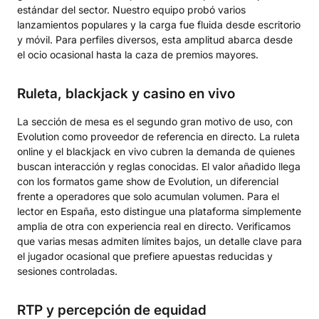
estándar del sector. Nuestro equipo probó varios
lanzamientos populares y la carga fue fluida desde escritorio
y móvil. Para perfiles diversos, esta amplitud abarca desde
el ocio ocasional hasta la caza de premios mayores.
Ruleta, blackjack y casino en vivo
La sección de mesa es el segundo gran motivo de uso, con
Evolution como proveedor de referencia en directo. La ruleta
online y el blackjack en vivo cubren la demanda de quienes
buscan interacción y reglas conocidas. El valor añadido llega
con los formatos game show de Evolution, un diferencial
frente a operadores que solo acumulan volumen. Para el
lector en España, esto distingue una plataforma simplemente
amplia de otra con experiencia real en directo. Verificamos
que varias mesas admiten límites bajos, un detalle clave para
el jugador ocasional que prefiere apuestas reducidas y
sesiones controladas.
RTP y percepción de equidad