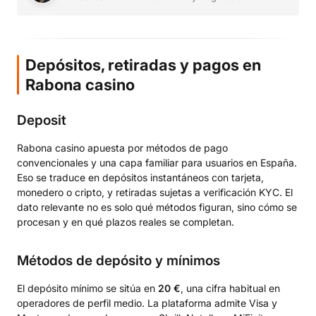
Depósitos, retiradas y pagos en
Rabona casino
Deposit
Rabona casino apuesta por métodos de pago
convencionales y una capa familiar para usuarios en España.
Eso se traduce en depósitos instantáneos con tarjeta,
monedero o cripto, y retiradas sujetas a verificación KYC. El
dato relevante no es solo qué métodos figuran, sino cómo se
procesan y en qué plazos reales se completan.
Métodos de depósito y mínimos
El depósito mínimo se sitúa en
20 €
, una cifra habitual en
operadores de perfil medio. La plataforma admite Visa y