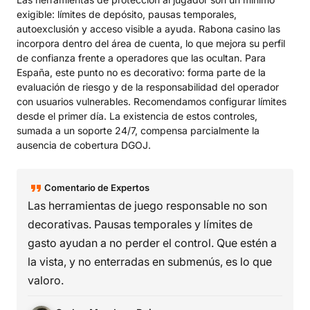
exigible: límites de depósito, pausas temporales,
autoexclusión y acceso visible a ayuda. Rabona casino las
incorpora dentro del área de cuenta, lo que mejora su perfil
de confianza frente a operadores que las ocultan. Para
España, este punto no es decorativo: forma parte de la
evaluación de riesgo y de la responsabilidad del operador
con usuarios vulnerables. Recomendamos configurar límites
desde el primer día. La existencia de estos controles,
sumada a un soporte 24/7, compensa parcialmente la
ausencia de cobertura DGOJ.
Comentario de Expertos
Las herramientas de juego responsable no son
decorativas. Pausas temporales y límites de
gasto ayudan a no perder el control. Que estén a
la vista, y no enterradas en submenús, es lo que
valoro.