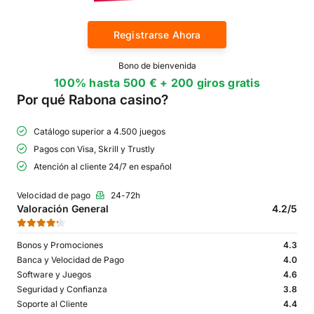
Registrarse Ahora
Bono de bienvenida
100% hasta 500 € + 200 giros gratis
Por qué Rabona casino?
Catálogo superior a 4.500 juegos
Pagos con Visa, Skrill y Trustly
Atención al cliente 24/7 en español
Velocidad de pago
24-72h
Valoración General
4.2/5
Bonos y Promociones
4.3
Banca y Velocidad de Pago
4.0
Software y Juegos
4.6
Seguridad y Confianza
3.8
Soporte al Cliente
4.4