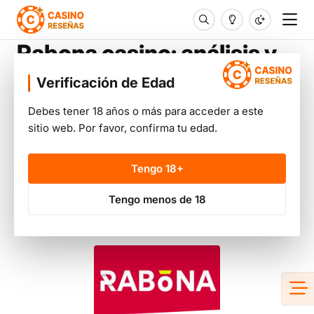
Rabona casino: análisis y
opinión
Verificación de Edad
Selección del Editor
Debes tener 18 años o más para acceder a este
Casino Reseñas
/
Reseñas
/
Rabona casino: análisis y opinión
sitio web. Por favor, confirma tu edad.
Escrito por:
Carlos Mendoza Ruiz
,
Analista Senior de
Plataformas y Regulación
Tengo 18+
|
Verificado por:
Laura
Ibáñez Montero
,
Analista de Bonos, Promociones y
Experiencia de Usuario
Tengo menos de 18
Última actualización agosto 4, 2026, 12:56