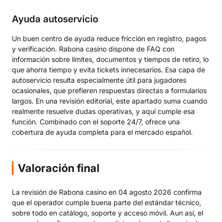
Ayuda autoservicio
Un buen centro de ayuda reduce fricción en registro, pagos
y verificación. Rabona casino dispone de FAQ con
información sobre límites, documentos y tiempos de retiro, lo
que ahorra tiempo y evita tickets innecesarios. Esa capa de
autoservicio resulta especialmente útil para jugadores
ocasionales, que prefieren respuestas directas a formularios
largos. En una revisión editorial, este apartado suma cuando
realmente resuelve dudas operativas, y aquí cumple esa
función. Combinado con el soporte 24/7, ofrece una
cobertura de ayuda completa para el mercado español.
Valoración final
La revisión de Rabona casino en 04 agosto 2026 confirma
que el operador cumple buena parte del estándar técnico,
sobre todo en catálogo, soporte y acceso móvil. Aun así, el