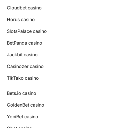
Cloudbet casino
Horus casino
SlotsPalace casino
BetPanda casino
Jackbit casino
Casinozer casino
TikTako casino
Bets.io casino
GoldenBet casino
YoniBet casino