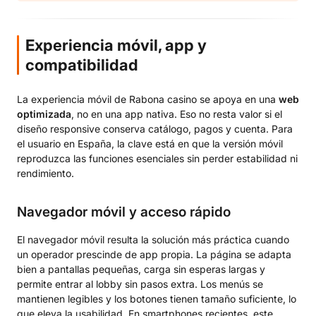
Experiencia móvil, app y
compatibilidad
La experiencia móvil de Rabona casino se apoya en una
web
optimizada
, no en una app nativa. Eso no resta valor si el
diseño responsive conserva catálogo, pagos y cuenta. Para
el usuario en España, la clave está en que la versión móvil
reproduzca las funciones esenciales sin perder estabilidad ni
rendimiento.
Navegador móvil y acceso rápido
El navegador móvil resulta la solución más práctica cuando
un operador prescinde de app propia. La página se adapta
bien a pantallas pequeñas, carga sin esperas largas y
permite entrar al lobby sin pasos extra. Los menús se
mantienen legibles y los botones tienen tamaño suficiente, lo
que eleva la usabilidad. En smartphones recientes, este