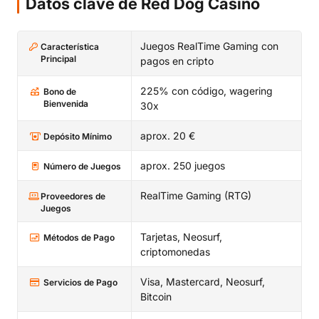
Datos clave de Red Dog Casino
Juegos RealTime Gaming con
Característica
Principal
pagos en cripto
225% con código, wagering
Bono de
Bienvenida
30x
aprox. 20 €
Depósito Mínimo
aprox. 250 juegos
Número de Juegos
RealTime Gaming (RTG)
Proveedores de
Juegos
Tarjetas, Neosurf,
Métodos de Pago
criptomonedas
Visa, Mastercard, Neosurf,
Servicios de Pago
Bitcoin