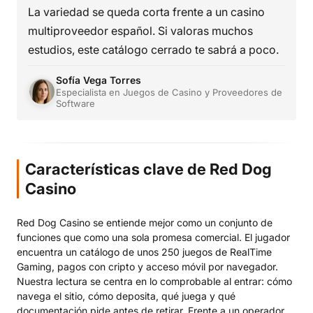
La variedad se queda corta frente a un casino
multiproveedor español. Si valoras muchos
estudios, este catálogo cerrado te sabrá a poco.
Sofía Vega Torres
Especialista en Juegos de Casino y Proveedores de
Software
Características clave de Red Dog
Casino
Red Dog Casino se entiende mejor como un conjunto de
funciones que como una sola promesa comercial. El jugador
encuentra un catálogo de unos 250 juegos de RealTime
Gaming, pagos con cripto y acceso móvil por navegador.
Nuestra lectura se centra en lo comprobable al entrar: cómo
navega el sitio, cómo deposita, qué juega y qué
documentación pide antes de retirar. Frente a un operador