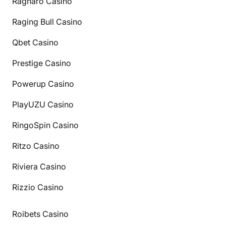
Ragnaro Casino
Raging Bull Casino
Qbet Casino
Prestige Casino
Powerup Casino
PlayUZU Casino
RingoSpin Casino
Ritzo Casino
Riviera Casino
Rizzio Casino
Roibets Casino