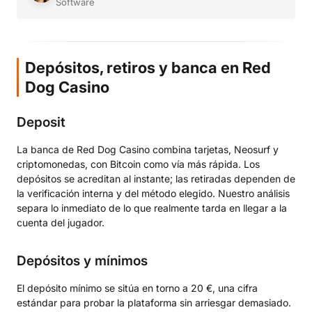
Software
Depósitos, retiros y banca en Red
Dog Casino
Deposit
La banca de Red Dog Casino combina tarjetas, Neosurf y
criptomonedas, con Bitcoin como vía más rápida. Los
depósitos se acreditan al instante; las retiradas dependen de
la verificación interna y del método elegido. Nuestro análisis
separa lo inmediato de lo que realmente tarda en llegar a la
cuenta del jugador.
Depósitos y mínimos
El depósito mínimo se sitúa en torno a 20 €, una cifra
estándar para probar la plataforma sin arriesgar demasiado.