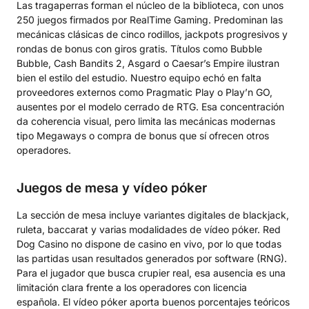
Las tragaperras forman el núcleo de la biblioteca, con unos
250 juegos firmados por RealTime Gaming. Predominan las
mecánicas clásicas de cinco rodillos, jackpots progresivos y
rondas de bonus con giros gratis. Títulos como Bubble
Bubble, Cash Bandits 2, Asgard o Caesar’s Empire ilustran
bien el estilo del estudio. Nuestro equipo echó en falta
proveedores externos como Pragmatic Play o Play’n GO,
ausentes por el modelo cerrado de RTG. Esa concentración
da coherencia visual, pero limita las mecánicas modernas
tipo Megaways o compra de bonus que sí ofrecen otros
operadores.
Juegos de mesa y vídeo póker
La sección de mesa incluye variantes digitales de blackjack,
ruleta, baccarat y varias modalidades de vídeo póker. Red
Dog Casino no dispone de casino en vivo, por lo que todas
las partidas usan resultados generados por software (RNG).
Para el jugador que busca crupier real, esa ausencia es una
limitación clara frente a los operadores con licencia
española. El vídeo póker aporta buenos porcentajes teóricos