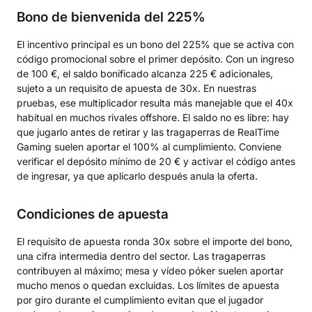
Bono de bienvenida del 225%
El incentivo principal es un bono del 225% que se activa con
código promocional sobre el primer depósito. Con un ingreso
de 100 €, el saldo bonificado alcanza 225 € adicionales,
sujeto a un requisito de apuesta de 30x. En nuestras
pruebas, ese multiplicador resulta más manejable que el 40x
habitual en muchos rivales offshore. El saldo no es libre: hay
que jugarlo antes de retirar y las tragaperras de RealTime
Gaming suelen aportar el 100% al cumplimiento. Conviene
verificar el depósito mínimo de 20 € y activar el código antes
de ingresar, ya que aplicarlo después anula la oferta.
Condiciones de apuesta
El requisito de apuesta ronda 30x sobre el importe del bono,
una cifra intermedia dentro del sector. Las tragaperras
contribuyen al máximo; mesa y vídeo póker suelen aportar
mucho menos o quedan excluidas. Los límites de apuesta
por giro durante el cumplimiento evitan que el jugador