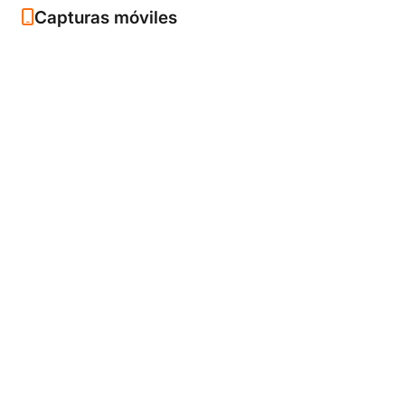
Capturas móviles