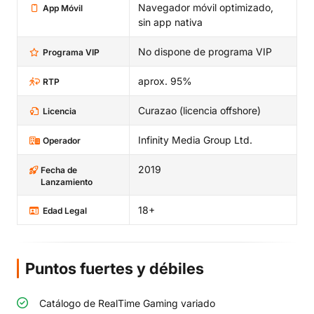
Navegador móvil optimizado,
App Móvil
sin app nativa
No dispone de programa VIP
Programa VIP
aprox. 95%
RTP
Curazao (licencia offshore)
Licencia
Infinity Media Group Ltd.
Operador
2019
Fecha de
Lanzamiento
18+
Edad Legal
Puntos fuertes y débiles
Catálogo de RealTime Gaming variado