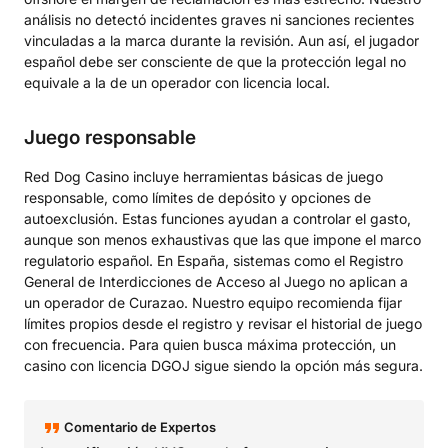
análisis no detectó incidentes graves ni sanciones recientes
vinculadas a la marca durante la revisión. Aun así, el jugador
español debe ser consciente de que la protección legal no
equivale a la de un operador con licencia local.
Juego responsable
Red Dog Casino incluye herramientas básicas de juego
responsable, como límites de depósito y opciones de
autoexclusión. Estas funciones ayudan a controlar el gasto,
aunque son menos exhaustivas que las que impone el marco
regulatorio español. En España, sistemas como el Registro
General de Interdicciones de Acceso al Juego no aplican a
un operador de Curazao. Nuestro equipo recomienda fijar
límites propios desde el registro y revisar el historial de juego
con frecuencia. Para quien busca máxima protección, un
casino con licencia DGOJ sigue siendo la opción más segura.
Comentario de Expertos