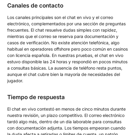
Canales de contacto
Los canales principales son el chat en vivo y el correo
electrónico, complementados por una sección de preguntas
frecuentes. El chat resuelve dudas simples con rapidez,
mientras que el correo se reserva para documentación y
casos de verificación. No existe atención telefónica, algo
habitual en operadores offshore pero poco común en casinos
con licencia española. En nuestras pruebas, el chat en vivo
estuvo disponible las 24 horas y respondió en pocos minutos
a consultas básicas. La ausencia de teléfono resta puntos,
aunque el chat cubre bien la mayoría de necesidades del
jugador.
Tiempo de respuesta
El chat en vivo contestó en menos de cinco minutos durante
nuestra revisión, un plazo competitivo. El correo electrónico
tardó algo más, dentro de un día laborable para consultas
con documentación adjunta. Los tiempos empeoran cuando
la duda afecta a retiradas o límites de cuenta, un patrón