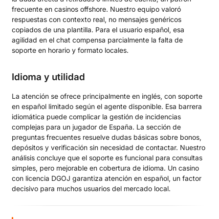
frecuente en casinos offshore. Nuestro equipo valoró
respuestas con contexto real, no mensajes genéricos
copiados de una plantilla. Para el usuario español, esa
agilidad en el chat compensa parcialmente la falta de
soporte en horario y formato locales.
Idioma y utilidad
La atención se ofrece principalmente en inglés, con soporte
en español limitado según el agente disponible. Esa barrera
idiomática puede complicar la gestión de incidencias
complejas para un jugador de España. La sección de
preguntas frecuentes resuelve dudas básicas sobre bonos,
depósitos y verificación sin necesidad de contactar. Nuestro
análisis concluye que el soporte es funcional para consultas
simples, pero mejorable en cobertura de idioma. Un casino
con licencia DGOJ garantiza atención en español, un factor
decisivo para muchos usuarios del mercado local.