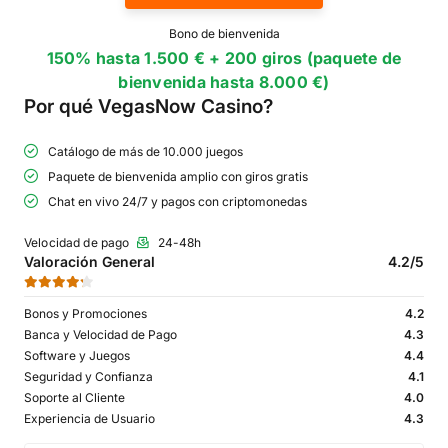
Bono de bienvenida
150% hasta 1.500 € + 200 giros (paquete de
bienvenida hasta 8.000 €)
Por qué VegasNow Casino?
Catálogo de más de 10.000 juegos
Paquete de bienvenida amplio con giros gratis
Chat en vivo 24/7 y pagos con criptomonedas
Velocidad de pago
24-48h
Valoración General
4.2/5
Bonos y Promociones
4.2
Banca y Velocidad de Pago
4.3
Software y Juegos
4.4
Seguridad y Confianza
4.1
Soporte al Cliente
4.0
Experiencia de Usuario
4.3