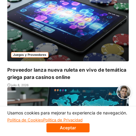
Juegos y Proveedores
Proveedor lanza nueva ruleta en vivo de temática
griega para casinos online
julio 8, 2026
Usamos cookies para mejorar tu experiencia de navegación.
Política de Cookies
Política de Privacidad
Aceptar