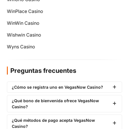
WinPlace Casino
WinWin Casino
Wishwin Casino
Wyns Casino
Preguntas frecuentes
¿Cómo se registra uno en VegasNow Casino?
¿Qué bono de bienvenida ofrece VegasNow
Casino?
¿Qué métodos de pago acepta VegasNow
Casino?