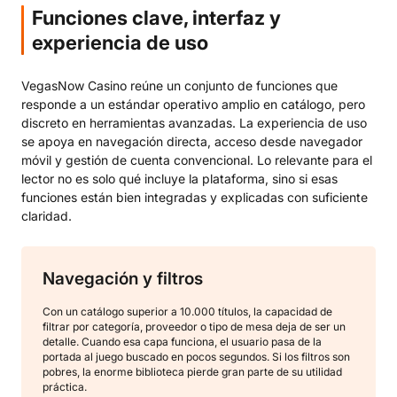
Funciones clave, interfaz y
experiencia de uso
VegasNow Casino reúne un conjunto de funciones que
responde a un estándar operativo amplio en catálogo, pero
discreto en herramientas avanzadas. La experiencia de uso
se apoya en navegación directa, acceso desde navegador
móvil y gestión de cuenta convencional. Lo relevante para el
lector no es solo qué incluye la plataforma, sino si esas
funciones están bien integradas y explicadas con suficiente
claridad.
Navegación y filtros
Con un catálogo superior a 10.000 títulos, la capacidad de
filtrar por categoría, proveedor o tipo de mesa deja de ser un
detalle. Cuando esa capa funciona, el usuario pasa de la
portada al juego buscado en pocos segundos. Si los filtros son
pobres, la enorme biblioteca pierde gran parte de su utilidad
práctica.