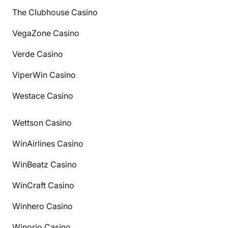
The Clubhouse Casino
VegaZone Casino
Verde Casino
ViperWin Casino
Westace Casino
Wettson Casino
WinAirlines Casino
WinBeatz Casino
WinCraft Casino
Winhero Casino
Winorio Casino