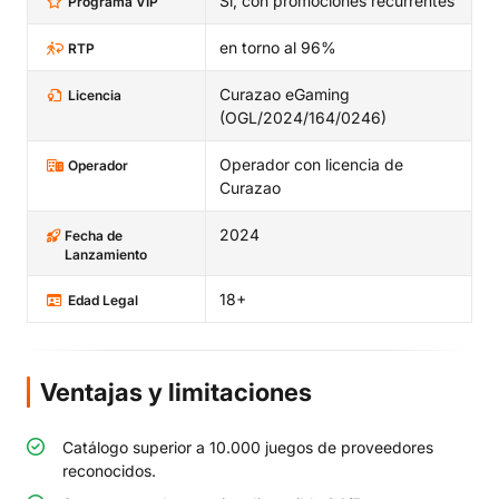
Sí, con promociones recurrentes
Programa VIP
en torno al 96%
RTP
Curazao eGaming
Licencia
(OGL/2024/164/0246)
Operador con licencia de
Operador
Curazao
2024
Fecha de
Lanzamiento
18+
Edad Legal
Ventajas y limitaciones
Catálogo superior a 10.000 juegos de proveedores
reconocidos.