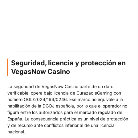
Seguridad, licencia y protección en
VegasNow Casino
La seguridad de VegasNow Casino parte de un dato
verificable: opera bajo licencia de Curazao eGaming con
número OGL/2024/164/0246. Ese marco no equivale a la
habilitación de la DGOJ española, por lo que el operador no
figura entre los autorizados para el mercado regulado de
España. La consecuencia práctica es un nivel de protección
y de recurso ante conflictos inferior al de una licencia
nacional.