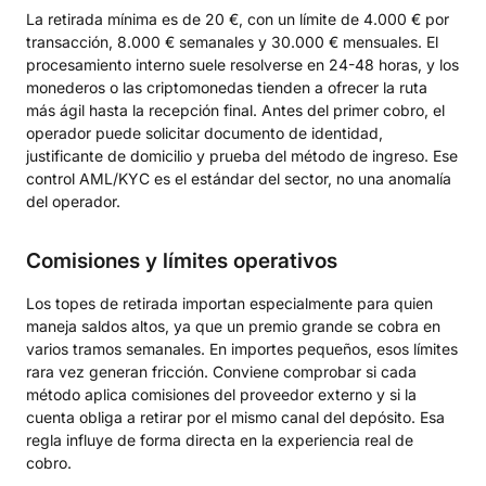
La retirada mínima es de 20 €, con un límite de 4.000 € por
transacción, 8.000 € semanales y 30.000 € mensuales. El
procesamiento interno suele resolverse en 24-48 horas, y los
monederos o las criptomonedas tienden a ofrecer la ruta
más ágil hasta la recepción final. Antes del primer cobro, el
operador puede solicitar documento de identidad,
justificante de domicilio y prueba del método de ingreso. Ese
control AML/KYC es el estándar del sector, no una anomalía
del operador.
Comisiones y límites operativos
Los topes de retirada importan especialmente para quien
maneja saldos altos, ya que un premio grande se cobra en
varios tramos semanales. En importes pequeños, esos límites
rara vez generan fricción. Conviene comprobar si cada
método aplica comisiones del proveedor externo y si la
cuenta obliga a retirar por el mismo canal del depósito. Esa
regla influye de forma directa en la experiencia real de
cobro.