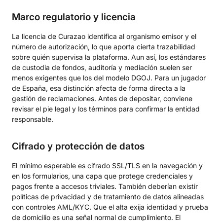
Marco regulatorio y licencia
La licencia de Curazao identifica al organismo emisor y el
número de autorización, lo que aporta cierta trazabilidad
sobre quién supervisa la plataforma. Aun así, los estándares
de custodia de fondos, auditoría y mediación suelen ser
menos exigentes que los del modelo DGOJ. Para un jugador
de España, esa distinción afecta de forma directa a la
gestión de reclamaciones. Antes de depositar, conviene
revisar el pie legal y los términos para confirmar la entidad
responsable.
Cifrado y protección de datos
El mínimo esperable es cifrado SSL/TLS en la navegación y
en los formularios, una capa que protege credenciales y
pagos frente a accesos triviales. También deberían existir
políticas de privacidad y de tratamiento de datos alineadas
con controles AML/KYC. Que el alta exija identidad y prueba
de domicilio es una señal normal de cumplimiento. El