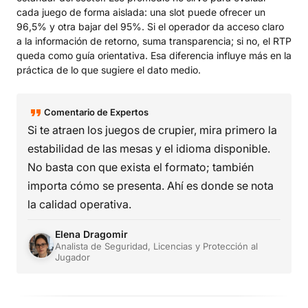
cada juego de forma aislada: una slot puede ofrecer un
96,5% y otra bajar del 95%. Si el operador da acceso claro
a la información de retorno, suma transparencia; si no, el RTP
queda como guía orientativa. Esa diferencia influye más en la
práctica de lo que sugiere el dato medio.
Comentario de Expertos
Si te atraen los juegos de crupier, mira primero la
estabilidad de las mesas y el idioma disponible.
No basta con que exista el formato; también
importa cómo se presenta. Ahí es donde se nota
la calidad operativa.
Elena Dragomir
Analista de Seguridad, Licencias y Protección al
Jugador