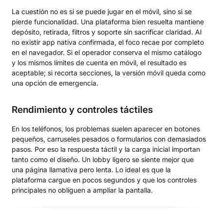
La cuestión no es si se puede jugar en el móvil, sino si se
pierde funcionalidad. Una plataforma bien resuelta mantiene
depósito, retirada, filtros y soporte sin sacrificar claridad. Al
no existir app nativa confirmada, el foco recae por completo
en el navegador. Si el operador conserva el mismo catálogo
y los mismos límites de cuenta en móvil, el resultado es
aceptable; si recorta secciones, la versión móvil queda como
una opción de emergencia.
Rendimiento y controles táctiles
En los teléfonos, los problemas suelen aparecer en botones
pequeños, carruseles pesados o formularios con demasiados
pasos. Por eso la respuesta táctil y la carga inicial importan
tanto como el diseño. Un lobby ligero se siente mejor que
una página llamativa pero lenta. Lo ideal es que la
plataforma cargue en pocos segundos y que los controles
principales no obliguen a ampliar la pantalla.