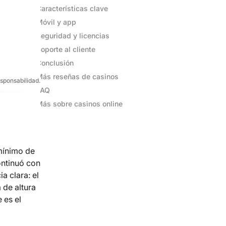
Características clave
Móvil y app
Seguridad y licencias
Soporte al cliente
Conclusión
Más reseñas de casinos
sponsabilidad.
FAQ
Más sobre casinos online
 mínimo de
ontinuó con
a clara: el
 de altura
 es el