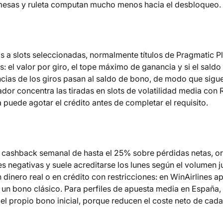
e mesas y ruleta computan mucho menos hacia el desbloqueo.
os a slots seleccionadas, normalmente títulos de Pragmatic P
 el valor por giro, el tope máximo de ganancia y si el sald
ancias de los giros pasan al saldo de bono, de modo que sigu
ador concentra las tiradas en slots de volatilidad media con
za puede agotar el crédito antes de completar el requisito.
cashback semanal de hasta el 25% sobre pérdidas netas, or
s negativas y suele acreditarse los lunes según el volumen 
en dinero real o en crédito con restricciones: en WinAirlines a
 un bono clásico. Para perfiles de apuesta media en España,
l propio bono inicial, porque reducen el coste neto de cada