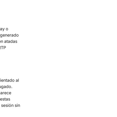
lay o
o generado
en atadas
 RTP
ientado al
jugado.
parece
 estas
 sesión sin