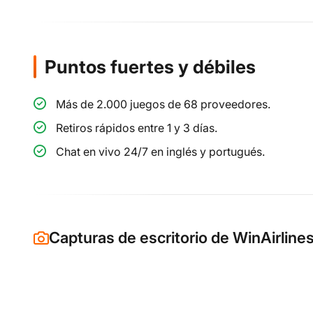
Puntos fuertes y débiles
Más de 2.000 juegos de 68 proveedores.
Retiros rápidos entre 1 y 3 días.
Chat en vivo 24/7 en inglés y portugués.
Capturas de escritorio de WinAirline