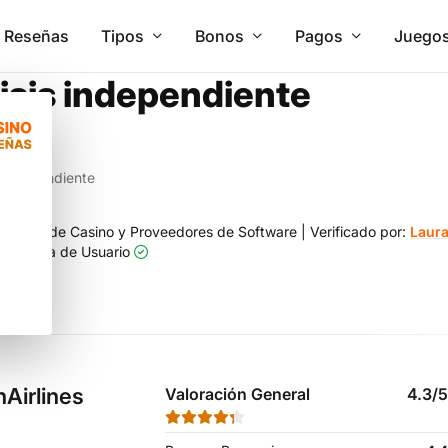
Reseñas
Tipos
Bonos
Pagos
Juego
isis independiente
s independiente
 Juegos de Casino y Proveedores de Software
|
Verificado por:
Laura
periencia de Usuario
Airlines
Valoración General
4.3/5