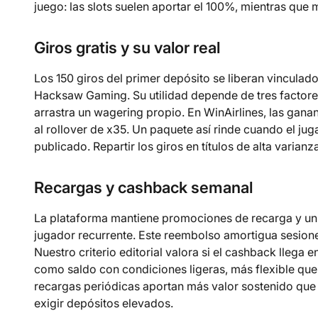
juego: las slots suelen aportar el 100%, mientras qu
Giros gratis y su valor real
Los 150 giros del primer depósito se liberan vinculad
Hacksaw Gaming. Su utilidad depende de tres factores:
arrastra un wagering propio. En WinAirlines, las gan
al rollover de x35. Un paquete así rinde cuando el jug
publicado. Repartir los giros en títulos de alta varian
Recargas y cashback semanal
La plataforma mantiene promociones de recarga y un 
jugador recurrente. Este reembolso amortigua sesione
Nuestro criterio editorial valora si el cashback llega 
como saldo con condiciones ligeras, más flexible que
recargas periódicas aportan más valor sostenido que e
exigir depósitos elevados.