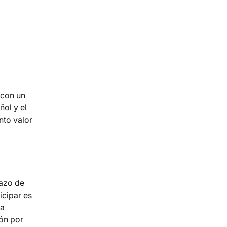
 con un
ñol y el
nto valor
lazo de
icipar es
la
ión por