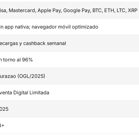
isa, Mastercard, Apple Pay, Google Pay, BTC, ETH, LTC, XRP
in app nativa; navegador móvil optimizado
ecargas y cashback semanal
n torno al 96%
urazao (OGL/2025)
venta Digital Limitada
025
8+