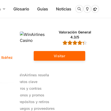
s
Glosario
Guías
Noticias
Valoración General
4.3/5
Visitar
 Ibáñez
WinAirlines reseña
Datos clave
Pros y contras
Bonos y promos
Depósitos y retiros
Juegos y proveedores