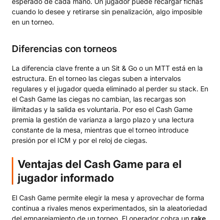
esperado de cada mano. Un jugador puede recargar fichas
cuando lo desee y retirarse sin penalización, algo imposible
en un torneo.
Diferencias con torneos
La diferencia clave frente a un Sit & Go o un MTT está en la
estructura. En el torneo las ciegas suben a intervalos
regulares y el jugador queda eliminado al perder su stack. En
el Cash Game las ciegas no cambian, las recargas son
ilimitadas y la salida es voluntaria. Por eso el Cash Game
premia la gestión de varianza a largo plazo y una lectura
constante de la mesa, mientras que el torneo introduce
presión por el ICM y por el reloj de ciegas.
Ventajas del Cash Game para el
jugador informado
El Cash Game permite elegir la mesa y aprovechar de forma
continua a rivales menos experimentados, sin la aleatoriedad
del emparejamiento de un torneo. El operador cobra un
rake