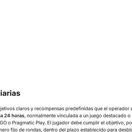
iarias
jetivos claros y recompensas predefinidas que el operador 
da 24 horas
, normalmente vinculada a un juego destacado o 
O o Pragmatic Play. El jugador debe cumplir el objetivo, po
ro fijo de rondas, dentro del plazo establecido para desbl