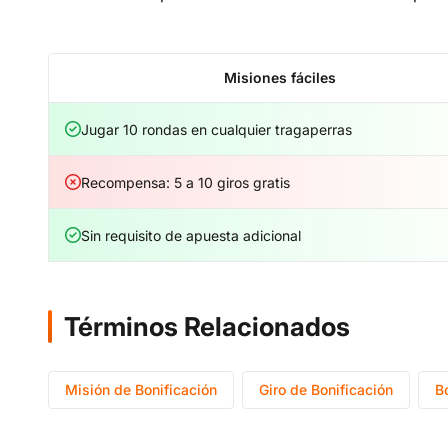
Misiones fáciles
Jugar 10 rondas en cualquier tragaperras
Recompensa: 5 a 10 giros gratis
Sin requisito de apuesta adicional
Términos Relacionados
Misión de Bonificación
Giro de Bonificación
B