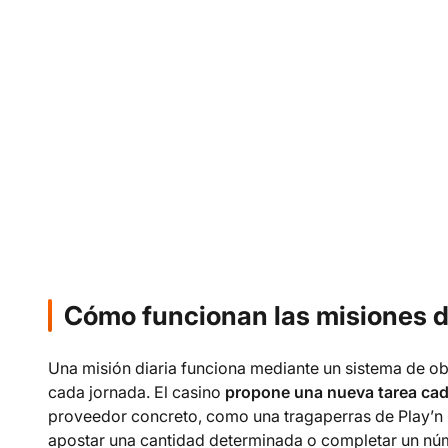
Cómo funcionan las misiones d
Una misión diaria funciona mediante un sistema de ob
cada jornada. El casino
propone una nueva tarea ca
proveedor concreto, como una tragaperras de Play’n G
apostar una cantidad determinada o completar un núme