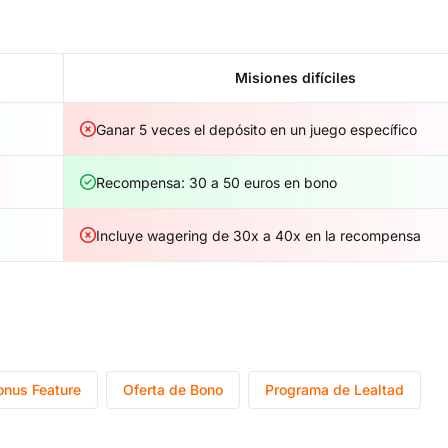
Misiones difíciles
Ganar 5 veces el depósito en un juego específico
Recompensa: 30 a 50 euros en bono
Incluye wagering de 30x a 40x en la recompensa
onus Feature
Oferta de Bono
Programa de Lealtad