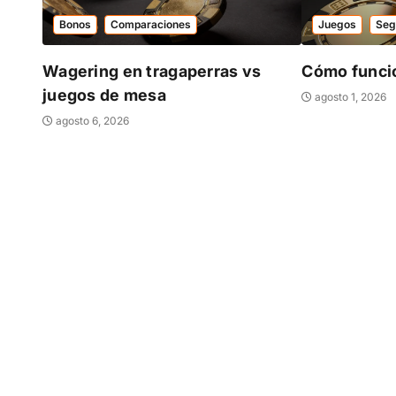
Bonos
Comparaciones
Juegos
Seg
Wagering en tragaperras vs
Cómo funcio
juegos de mesa
agosto 1, 2026
agosto 6, 2026