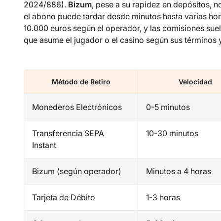
2024/886).
Bizum
, pese a su rapidez en depósitos, n
el abono puede tardar desde minutos hasta varias horas
10.000 euros según el operador, y las comisiones su
que asume el jugador o el casino según sus términos 
Método de Retiro
Velocidad
Monederos Electrónicos
0-5 minutos
Transferencia SEPA
10-30 minutos
Instant
Bizum (según operador)
Minutos a 4 horas
Tarjeta de Débito
1-3 horas