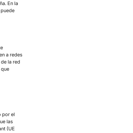
a. En la
o puede
te
en a redes
de la red
, que
 por el
ue las
ant (UE