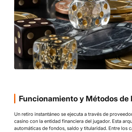
Funcionamiento y Métodos de R
Un retiro instantáneo se ejecuta a través de proveed
casino con la entidad financiera del jugador. Esta arq
automáticas de fondos, saldo y titularidad. Entre los 