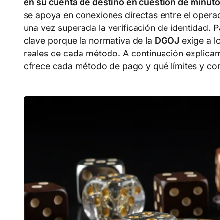
en su cuenta de destino en cuestión de minutos,
se apoya en conexiones directas entre el oper
una vez superada la verificación de identidad. 
clave porque la normativa de la
DGOJ
exige a l
reales de cada método. A continuación explicam
ofrece cada método de pago y qué límites y comi