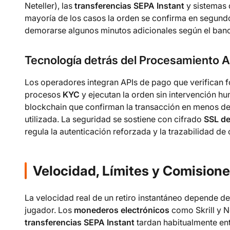
Neteller), las
transferencias SEPA Instant
y sistemas
mayoría de los casos la orden se confirma en segundo
demorarse algunos minutos adicionales según el banc
Tecnología detrás del Procesamiento 
Los operadores integran APIs de pago que verifican fo
procesos
KYC
y ejecutan la orden sin intervención h
blockchain que confirman la transacción en menos de 
utilizada. La seguridad se sostiene con cifrado
SSL de
regula la autenticación reforzada y la trazabilidad d
Velocidad, Límites y Comision
La velocidad real de un retiro instantáneo depende de
jugador. Los
monederos electrónicos
como Skrill y Ne
transferencias SEPA Instant
tardan habitualmente ent