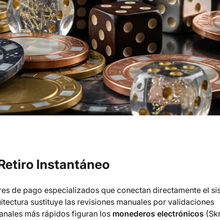
etiro Instantáneo
ores de pago especializados que conectan directamente el si
uitectura sustituye las revisiones manuales por validaciones
canales más rápidos figuran los
monederos electrónicos
(Skri