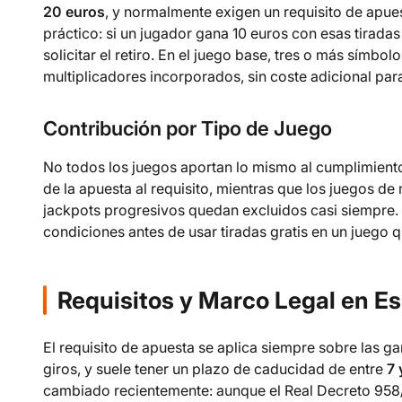
20 euros
, y normalmente exigen un requisito de apue
práctico: si un jugador gana 10 euros con esas tirada
solicitar el retiro. En el juego base, tres o más símbo
multiplicadores incorporados, sin coste adicional para
Contribución por Tipo de Juego
No todos los juegos aportan lo mismo al cumplimiento 
de la apuesta al requisito, mientras que los juegos d
jackpots progresivos quedan excluidos casi siempre. E
condiciones antes de usar tiradas gratis en un juego 
Requisitos y Marco Legal en E
El requisito de apuesta se aplica siempre sobre las g
giros, y suele tener un plazo de caducidad de entre
7 
cambiado recientemente: aunque el Real Decreto 958