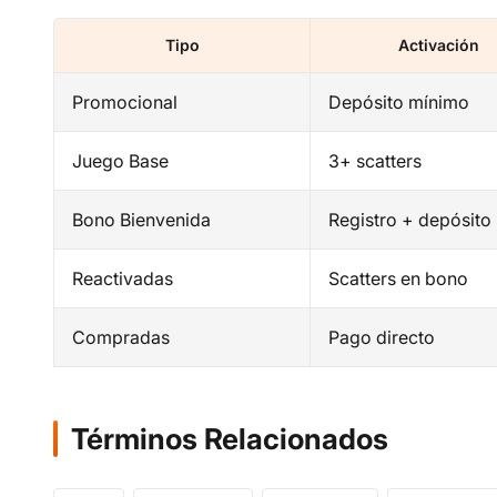
Tipo
Activación
Promocional
Depósito mínimo
Juego Base
3+ scatters
Bono Bienvenida
Registro + depósito
Reactivadas
Scatters en bono
Compradas
Pago directo
Términos Relacionados