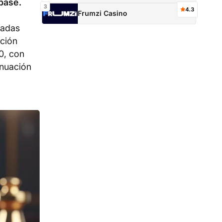
base.
3
4.3
Frumzi Casino
radas
cción
0, con
inuación