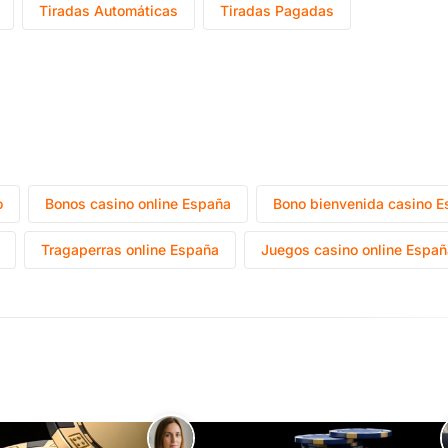
Tiradas Automáticas
Tiradas Pagadas
o
Bonos casino online España
Bono bienvenida casino 
Tragaperras online España
Juegos casino online Españ