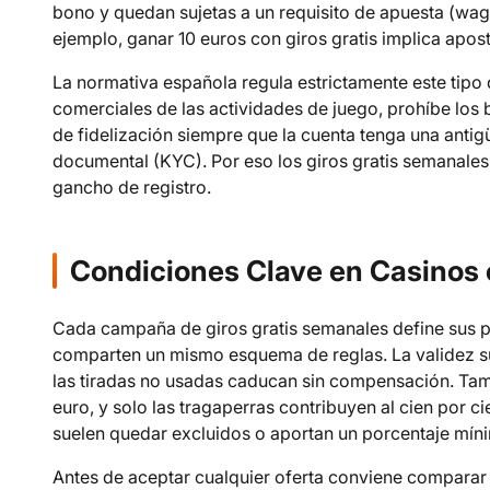
bono y quedan sujetas a un requisito de apuesta (wage
ejemplo, ganar 10 euros con giros gratis implica apost
La normativa española regula estrictamente este tipo
comerciales de las actividades de juego, prohíbe los 
de fidelización siempre que la cuenta tenga una anti
documental (KYC). Por eso los giros gratis semanales
gancho de registro.
Condiciones Clave en Casinos
Cada campaña de giros gratis semanales define sus p
comparten un mismo esquema de reglas. La validez su
las tiradas no usadas caducan sin compensación. Tambi
euro, y solo las tragaperras contribuyen al cien por ci
suelen quedar excluidos o aportan un porcentaje mín
Antes de aceptar cualquier oferta conviene comparar e