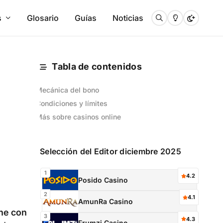
s
Glosario
Guías
Noticias
Tabla de contenidos
Mecánica del bono
Condiciones y límites
Más sobre casinos online
Selección del Editor diciembre 2025
1
4.2
Posido Casino
2
4.1
AmunRa Casino
ine con
3
4.3
Frumzi Casino