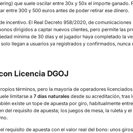
ring) que suele oscilar entre 30x y 50x el importe ganado. 
ar entre 300 y 500 euros antes de poder retirar ese dinero.
 de incentivo. El Real Decreto 958/2020, de comunicaciones
bonos dirigidos a captar nuevos clientes, pero permite las 
güedad mínima de 30 días y el jugador haya completado la ve
 solo llegan a usuarios ya registrados y confirmados, nunc
 con Licencia DGOJ
ropios términos, pero la mayoría de operadores licenciados
ele limitarse a
7 días naturales
desde su acreditación, tras 
én existe un tope de apuesta por giro, habitualmente entre 
en del requisito de apuesta; los juegos de mesa, la ruleta y e
imo.
l requisito de apuesta con el valor real del bono: unos giro