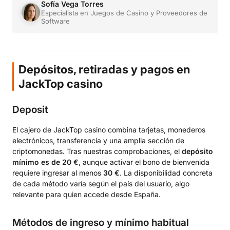
Sofía Vega Torres
Especialista en Juegos de Casino y Proveedores de
Software
Depósitos, retiradas y pagos en
JackTop casino
Deposit
El cajero de JackTop casino combina tarjetas, monederos
electrónicos, transferencia y una amplia sección de
criptomonedas. Tras nuestras comprobaciones, el
depósito
mínimo es de 20 €
, aunque activar el bono de bienvenida
requiere ingresar al menos
30 €
. La disponibilidad concreta
de cada método varía según el país del usuario, algo
relevante para quien accede desde España.
Métodos de ingreso y mínimo habitual