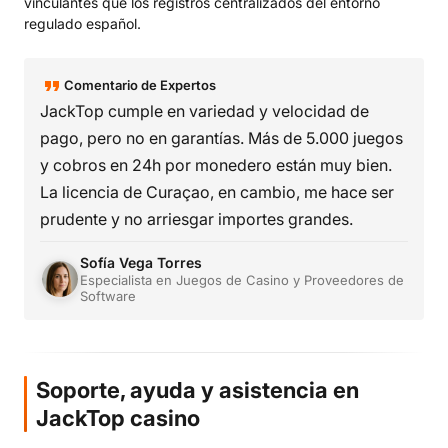
vinculantes que los registros centralizados del entorno
regulado español.
Comentario de Expertos
JackTop cumple en variedad y velocidad de
pago, pero no en garantías. Más de 5.000 juegos
y cobros en 24h por monedero están muy bien.
La licencia de Curaçao, en cambio, me hace ser
prudente y no arriesgar importes grandes.
Sofía Vega Torres
Especialista en Juegos de Casino y Proveedores de
Software
Soporte, ayuda y asistencia en
JackTop casino