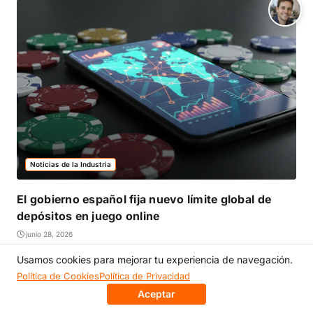
Noticias de la Industria
El gobierno español fija nuevo límite global de
depósitos en juego online
junio 28, 2026
Usamos cookies para mejorar tu experiencia de navegación.
Política de Cookies
Política de Privacidad
Aceptar