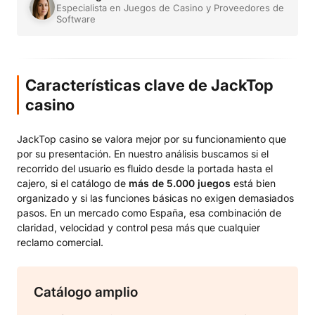
Especialista en Juegos de Casino y Proveedores de
Software
Características clave de JackTop
casino
JackTop casino se valora mejor por su funcionamiento que
por su presentación. En nuestro análisis buscamos si el
recorrido del usuario es fluido desde la portada hasta el
cajero, si el catálogo de
más de 5.000 juegos
está bien
organizado y si las funciones básicas no exigen demasiados
pasos. En un mercado como España, esa combinación de
claridad, velocidad y control pesa más que cualquier
reclamo comercial.
Catálogo amplio