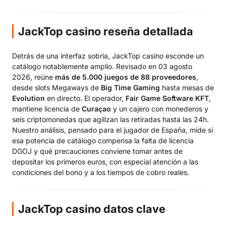
JackTop casino reseña detallada
Detrás de una interfaz sobria, JackTop casino esconde un
catálogo notablemente amplio. Revisado en 03 agosto
2026, reúne
más de 5.000 juegos de 88 proveedores
,
desde slots Megaways de
Big Time Gaming
hasta mesas de
Evolution
en directo. El operador,
Fair Game Software KFT
,
mantiene licencia de
Curaçao
y un cajero con monederos y
seis criptomonedas que agilizan las retiradas hasta las 24h.
Nuestro análisis, pensado para el jugador de España, mide si
esa potencia de catálogo compensa la falta de licencia
DGOJ y qué precauciones conviene tomar antes de
depositar los primeros euros, con especial atención a las
condiciones del bono y a los tiempos de cobro reales.
JackTop casino datos clave