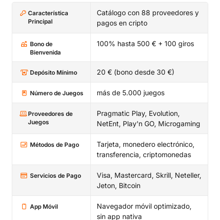
Catálogo con 88 proveedores y
Característica
Principal
pagos en cripto
100% hasta 500 € + 100 giros
Bono de
Bienvenida
20 € (bono desde 30 €)
Depósito Mínimo
más de 5.000 juegos
Número de Juegos
Pragmatic Play, Evolution,
Proveedores de
Juegos
NetEnt, Play'n GO, Microgaming
Tarjeta, monedero electrónico,
Métodos de Pago
transferencia, criptomonedas
Visa, Mastercard, Skrill, Neteller,
Servicios de Pago
Jeton, Bitcoin
Navegador móvil optimizado,
App Móvil
sin app nativa