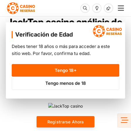
JackTop casino análisis de
bonos
Verificación de Edad
Debes tener 18 años o más para acceder a este
Casino Reseñas
/
Reseñas
/
JackTop casino análisis de bonos
sitio web. Por favor, confirma tu edad.
Escrito por:
Sofía Vega Torres
,
Especialista en Juegos
de Casino y Proveedores de Software
Tengo 18+
|
Verificado por:
Laura Ibáñez Montero
,
Analista de Bonos, Promociones
y Experiencia de Usuario
Tengo menos de 18
Última actualización agosto 3, 2026, 14:57
Registrarse Ahora