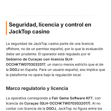
Seguridad, licencia y control en
JackTop casino
La seguridad de JackTop casino parte de una licencia
offshore, no de un permiso español, por lo que la evaluación
debe ser prudente. El operador está regulado por el
Gobierno de Curaçao con licencia GLH-
OCCHKTW0703032017
, un marco menos estricto que el de
la
DGOJ
en España. Para un usuario español, eso implica que
la plataforma no opera bajo la regulación local.
Marco regulatorio y licencia
La operativa corresponde a
Fair Game Software KFT
, con
licencia de
Curaçao (GLH-OCCHKTW0703032017)
. Al no
contar con licencia de la
DGOJ
, JackTop no figura entre los