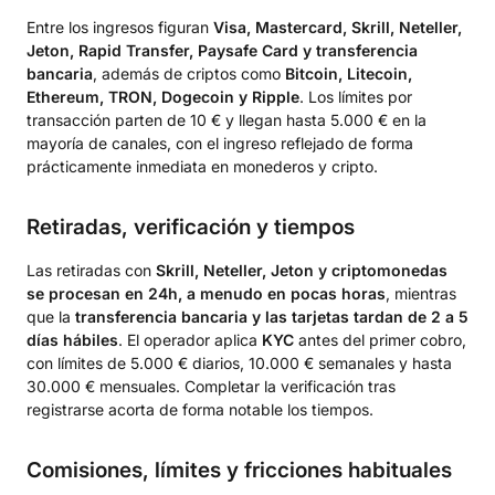
Entre los ingresos figuran
Visa, Mastercard, Skrill, Neteller,
Jeton, Rapid Transfer, Paysafe Card y transferencia
bancaria
, además de criptos como
Bitcoin, Litecoin,
Ethereum, TRON, Dogecoin y Ripple
. Los límites por
transacción parten de 10 € y llegan hasta 5.000 € en la
mayoría de canales, con el ingreso reflejado de forma
prácticamente inmediata en monederos y cripto.
Retiradas, verificación y tiempos
Las retiradas con
Skrill, Neteller, Jeton y criptomonedas
se procesan en 24h, a menudo en pocas horas
, mientras
que la
transferencia bancaria y las tarjetas tardan de 2 a 5
días hábiles
. El operador aplica
KYC
antes del primer cobro,
con límites de 5.000 € diarios, 10.000 € semanales y hasta
30.000 € mensuales. Completar la verificación tras
registrarse acorta de forma notable los tiempos.
Comisiones, límites y fricciones habituales