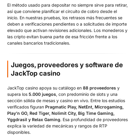
El método usado para depositar no siempre sirve para retirar,
así que conviene planificar el circuito de cobro desde el
inicio. En nuestras pruebas, los retrasos más frecuentes se
deben a verificaciones pendientes o a solicitudes de importe
elevado que activan revisiones adicionales. Los monederos y
las cripto evitan buena parte de esa fricción frente a los
canales bancarios tradicionales.
Juegos, proveedores y software de
JackTop casino
JackTop casino apoya su catálogo en
88 proveedores
y
supera los
5.000 juegos
, con predominio de slots y una
sección sólida de mesas y casino en vivo. Entre los estudios
verificados figuran
Pragmatic Play, NetEnt, Microgaming,
Play’n GO, Red Tiger, Nolimit City, Big Time Gaming,
Yggdrasil y Relax Gaming
. Esa profundidad de proveedores
explica la variedad de mecánicas y rangos de RTP
disponibles.