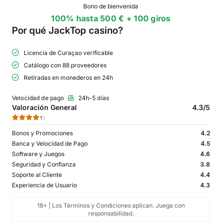
Bono de bienvenida
100% hasta 500 € + 100 giros
Por qué JackTop casino?
Licencia de Curaçao verificable
Catálogo con 88 proveedores
Retiradas en monederos en 24h
Velocidad de pago
24h-5 días
Valoración General
4.3/5
Bonos y Promociones
4.2
Banca y Velocidad de Pago
4.5
Software y Juegos
4.6
Seguridad y Confianza
3.8
Soporte al Cliente
4.4
Experiencia de Usuario
4.3
18+ | Los Términos y Condiciones aplican. Juega con
responsabilidad.