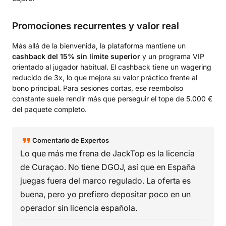
Promociones recurrentes y valor real
Más allá de la bienvenida, la plataforma mantiene un
cashback del 15% sin límite superior
y un programa VIP
orientado al jugador habitual. El cashback tiene un wagering
reducido de 3x, lo que mejora su valor práctico frente al
bono principal. Para sesiones cortas, ese reembolso
constante suele rendir más que perseguir el tope de 5.000 €
del paquete completo.
Comentario de Expertos
Lo que más me frena de JackTop es la licencia
de Curaçao. No tiene DGOJ, así que en España
juegas fuera del marco regulado. La oferta es
buena, pero yo prefiero depositar poco en un
operador sin licencia española.