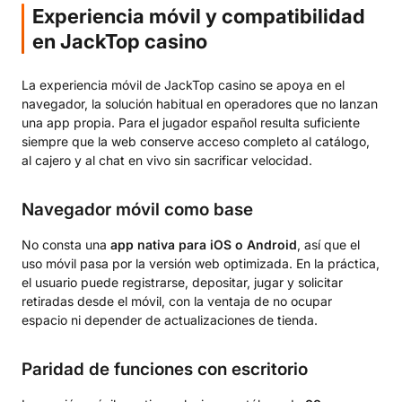
Experiencia móvil y compatibilidad
en JackTop casino
La experiencia móvil de JackTop casino se apoya en el
navegador, la solución habitual en operadores que no lanzan
una app propia. Para el jugador español resulta suficiente
siempre que la web conserve acceso completo al catálogo,
al cajero y al chat en vivo sin sacrificar velocidad.
Navegador móvil como base
No consta una
app nativa para iOS o Android
, así que el
uso móvil pasa por la versión web optimizada. En la práctica,
el usuario puede registrarse, depositar, jugar y solicitar
retiradas desde el móvil, con la ventaja de no ocupar
espacio ni depender de actualizaciones de tienda.
Paridad de funciones con escritorio