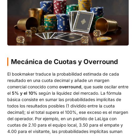
Mecánica de Cuotas y Overround
El bookmaker traduce la probabilidad estimada de cada
resultado en una cuota decimal y añade un margen
comercial conocido como
overround
, que suele oscilar entre
el
5% y el 10%
según la liquidez del mercado. La fórmula
básica consiste en sumar las probabilidades implícitas de
todos los resultados posibles (1 dividido entre la cuota
decimal); si el total supera el 100%, ese exceso es el margen
del operador. Por ejemplo, en un partido de LaLiga con
cuotas de 2.10 para el equipo local, 3.50 para el empate y
4.00 para el visitante, las probabilidades implícitas suman