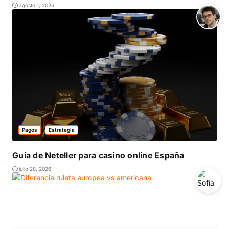
agosto 1, 2026
Pagos
Estrategia
Guía de Neteller para casino online España
julio 28, 2026