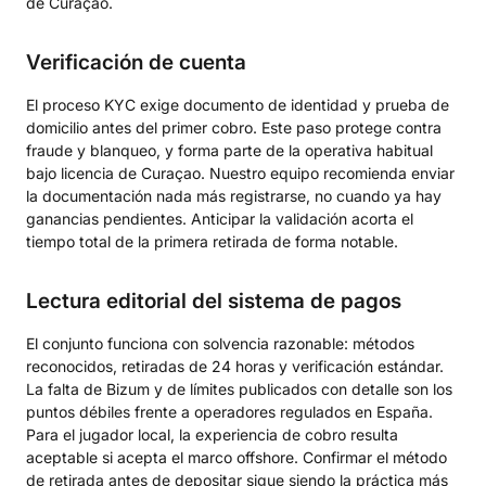
de Curaçao.
Verificación de cuenta
El proceso KYC exige documento de identidad y prueba de
domicilio antes del primer cobro. Este paso protege contra
fraude y blanqueo, y forma parte de la operativa habitual
bajo licencia de Curaçao. Nuestro equipo recomienda enviar
la documentación nada más registrarse, no cuando ya hay
ganancias pendientes. Anticipar la validación acorta el
tiempo total de la primera retirada de forma notable.
Lectura editorial del sistema de pagos
El conjunto funciona con solvencia razonable: métodos
reconocidos, retiradas de 24 horas y verificación estándar.
La falta de Bizum y de límites publicados con detalle son los
puntos débiles frente a operadores regulados en España.
Para el jugador local, la experiencia de cobro resulta
aceptable si acepta el marco offshore. Confirmar el método
de retirada antes de depositar sigue siendo la práctica más