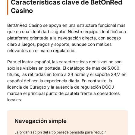
Características clave de BetOnRed
Casino
BetOnRed Casino se apoya en una estructura funcional más
que en una identidad singular. Nuestro equipo identificó una
plataforma orientada a la navegación directa, con acceso
claro a juegos, pagos y soporte, aunque con matices
relevantes en el marco regulatorio.
Para el lector español, las características decisivas no son
solo las visibles en portada. El catálogo de más de 5.000
títulos, las retiradas en torno a 24 horas y el soporte 24/7 en
español definen la experiencia diaria. En contraste, la
licencia de Curaçao y la ausencia de regulación DGOJ
marcan el principal punto de cautela frente a operadores
locales.
Navegación simple
La organización del sitio parece pensada para reducir