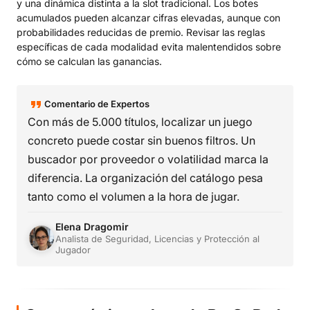
y una dinámica distinta a la slot tradicional. Los botes
acumulados pueden alcanzar cifras elevadas, aunque con
probabilidades reducidas de premio. Revisar las reglas
específicas de cada modalidad evita malentendidos sobre
cómo se calculan las ganancias.
Comentario de Expertos
Con más de 5.000 títulos, localizar un juego
concreto puede costar sin buenos filtros. Un
buscador por proveedor o volatilidad marca la
diferencia. La organización del catálogo pesa
tanto como el volumen a la hora de jugar.
Elena Dragomir
Analista de Seguridad, Licencias y Protección al
Jugador