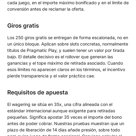
cada juego, en el importe máximo bonificado y en el límite de
conversión antes de reclamar la oferta.
Giros gratis
Los 250 giros gratis se entregan de forma escalonada, no en
un único bloque. Aplican sobre slots concretas, normalmente
títulos de Pragmatic Play, y suelen tener un valor por tirada
bajo. El detalle decisivo es el rollover que generan las
ganancias y el tope máximo de retirada asociado. Cuando
esos límites no aparecen claros en los términos, el incentivo
pierde transparencia y el valor práctico cae.
Requisitos de apuesta
El wagering se sitúa en 35x, una cifra alineada con el
estándar internacional aunque exigente para retiradas
pequeñas. Significa apostar 35 veces el importe del bono
antes de poder cobrar. Nuestras pruebas muestran que un
plazo de liberación de 14 días añade presión, sobre todo