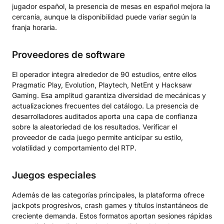
jugador español, la presencia de mesas en español mejora la
cercanía, aunque la disponibilidad puede variar según la
franja horaria.
Proveedores de software
El operador integra alrededor de 90 estudios, entre ellos
Pragmatic Play, Evolution, Playtech, NetEnt y Hacksaw
Gaming. Esa amplitud garantiza diversidad de mecánicas y
actualizaciones frecuentes del catálogo. La presencia de
desarrolladores auditados aporta una capa de confianza
sobre la aleatoriedad de los resultados. Verificar el
proveedor de cada juego permite anticipar su estilo,
volatilidad y comportamiento del RTP.
Juegos especiales
Además de las categorías principales, la plataforma ofrece
jackpots progresivos, crash games y títulos instantáneos de
creciente demanda. Estos formatos aportan sesiones rápidas