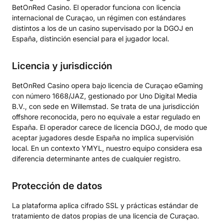
BetOnRed Casino. El operador funciona con licencia
internacional de Curaçao, un régimen con estándares
distintos a los de un casino supervisado por la DGOJ en
España, distinción esencial para el jugador local.
Licencia y jurisdicción
BetOnRed Casino opera bajo licencia de Curaçao eGaming
con número 1668/JAZ, gestionado por Uno Digital Media
B.V., con sede en Willemstad. Se trata de una jurisdicción
offshore reconocida, pero no equivale a estar regulado en
España. El operador carece de licencia DGOJ, de modo que
aceptar jugadores desde España no implica supervisión
local. En un contexto YMYL, nuestro equipo considera esa
diferencia determinante antes de cualquier registro.
Protección de datos
La plataforma aplica cifrado SSL y prácticas estándar de
tratamiento de datos propias de una licencia de Curaçao.