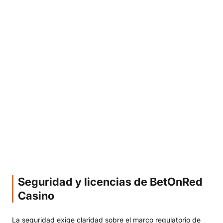
Seguridad y licencias de BetOnRed
Casino
La seguridad exige claridad sobre el marco regulatorio de