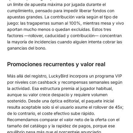
un límite de apuesta máxima por jugada durante el
cumplimiento, pensado para impedir liberar fondos con
apuestas grandes. La contribución varía según el tipo de
juego: las tragaperras suman al 100%, mientras mesa y vivo
aportan mucho menos o quedan excluidas. Estos tres
factores —rollover, caducidad y contribución— concentran
la mayoría de incidencias cuando alguien intenta cobrar las
ganancias del bono.
Promociones recurrentes y valor real
Más allá del registro, LuckyBird incorpora un programa VIP
por niveles con cashback y recompensas semanales según
la actividad. Esa estructura premia al jugador habitual,
aunque su valor crece despacio y requiere volumen
sostenido. Desde una óptica editorial, el paquete inicial
resulta aceptable solo si el usuario asume el rollover de 45x;
de lo contrario, el coste efectivo sube rápido.
Recomendamos comparar el valor neto de la oferta con el
tamaño del catálogo y la rapidez de pagos, porque ese
equilibrio pesa más que el porcentaje anunciado.