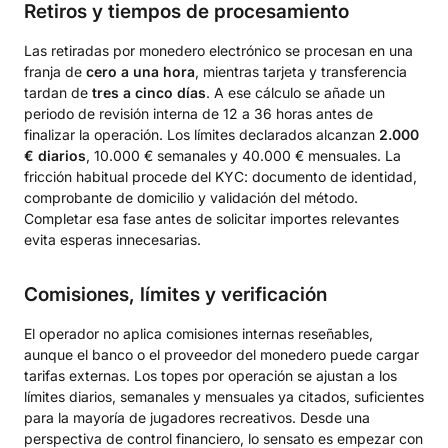
Retiros y tiempos de procesamiento
Las retiradas por monedero electrónico se procesan en una
franja de
cero a una hora
, mientras tarjeta y transferencia
tardan de
tres a cinco días
. A ese cálculo se añade un
periodo de revisión interna de 12 a 36 horas antes de
finalizar la operación. Los límites declarados alcanzan
2.000
€ diarios
, 10.000 € semanales y 40.000 € mensuales. La
fricción habitual procede del KYC: documento de identidad,
comprobante de domicilio y validación del método.
Completar esa fase antes de solicitar importes relevantes
evita esperas innecesarias.
Comisiones, límites y verificación
El operador no aplica comisiones internas reseñables,
aunque el banco o el proveedor del monedero puede cargar
tarifas externas. Los topes por operación se ajustan a los
límites diarios, semanales y mensuales ya citados, suficientes
para la mayoría de jugadores recreativos. Desde una
perspectiva de control financiero, lo sensato es empezar con