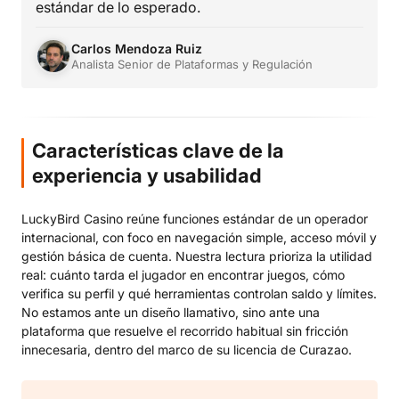
estándar de lo esperado.
Carlos Mendoza Ruiz
Analista Senior de Plataformas y Regulación
Características clave de la
experiencia y usabilidad
LuckyBird Casino reúne funciones estándar de un operador
internacional, con foco en navegación simple, acceso móvil y
gestión básica de cuenta. Nuestra lectura prioriza la utilidad
real: cuánto tarda el jugador en encontrar juegos, cómo
verifica su perfil y qué herramientas controlan saldo y límites.
No estamos ante un diseño llamativo, sino ante una
plataforma que resuelve el recorrido habitual sin fricción
innecesaria, dentro del marco de su licencia de Curazao.