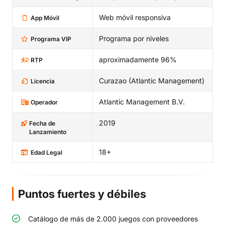
Web móvil responsiva
App Móvil
Programa por niveles
Programa VIP
aproximadamente 96%
RTP
Curazao (Atlantic Management)
Licencia
Atlantic Management B.V.
Operador
2019
Fecha de
Lanzamiento
18+
Edad Legal
Puntos fuertes y débiles
Catálogo de más de 2.000 juegos con proveedores