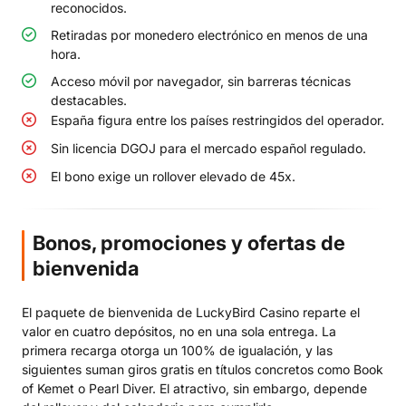
reconocidos.
Retiradas por monedero electrónico en menos de una
hora.
Acceso móvil por navegador, sin barreras técnicas
destacables.
España figura entre los países restringidos del operador.
Sin licencia DGOJ para el mercado español regulado.
El bono exige un rollover elevado de 45x.
Bonos, promociones y ofertas de
bienvenida
El paquete de bienvenida de LuckyBird Casino reparte el
valor en cuatro depósitos, no en una sola entrega. La
primera recarga otorga un 100% de igualación, y las
siguientes suman giros gratis en títulos concretos como Book
of Kemet o Pearl Diver. El atractivo, sin embargo, depende