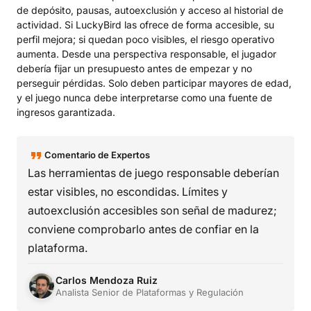
de depósito, pausas, autoexclusión y acceso al historial de
actividad. Si LuckyBird las ofrece de forma accesible, su
perfil mejora; si quedan poco visibles, el riesgo operativo
aumenta. Desde una perspectiva responsable, el jugador
debería fijar un presupuesto antes de empezar y no
perseguir pérdidas. Solo deben participar mayores de edad,
y el juego nunca debe interpretarse como una fuente de
ingresos garantizada.
Comentario de Expertos
Las herramientas de juego responsable deberían
estar visibles, no escondidas. Límites y
autoexclusión accesibles son señal de madurez;
conviene comprobarlo antes de confiar en la
plataforma.
Carlos Mendoza Ruiz
Analista Senior de Plataformas y Regulación