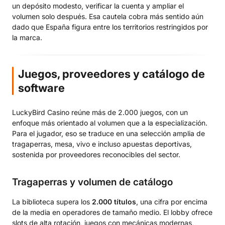
un depósito modesto, verificar la cuenta y ampliar el
volumen solo después. Esa cautela cobra más sentido aún
dado que España figura entre los territorios restringidos por
la marca.
Juegos, proveedores y catálogo de
software
LuckyBird Casino reúne más de 2.000 juegos, con un
enfoque más orientado al volumen que a la especialización.
Para el jugador, eso se traduce en una selección amplia de
tragaperras, mesa, vivo e incluso apuestas deportivas,
sostenida por proveedores reconocibles del sector.
Tragaperras y volumen de catálogo
La biblioteca supera los
2.000 títulos
, una cifra por encima
de la media en operadores de tamaño medio. El lobby ofrece
slots de alta rotación, juegos con mecánicas modernas,