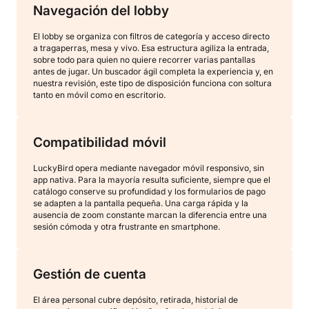
Navegación del lobby
El lobby se organiza con filtros de categoría y acceso directo
a tragaperras, mesa y vivo. Esa estructura agiliza la entrada,
sobre todo para quien no quiere recorrer varias pantallas
antes de jugar. Un buscador ágil completa la experiencia y, en
nuestra revisión, este tipo de disposición funciona con soltura
tanto en móvil como en escritorio.
Compatibilidad móvil
LuckyBird opera mediante navegador móvil responsivo, sin
app nativa. Para la mayoría resulta suficiente, siempre que el
catálogo conserve su profundidad y los formularios de pago
se adapten a la pantalla pequeña. Una carga rápida y la
ausencia de zoom constante marcan la diferencia entre una
sesión cómoda y otra frustrante en smartphone.
Gestión de cuenta
El área personal cubre depósito, retirada, historial de