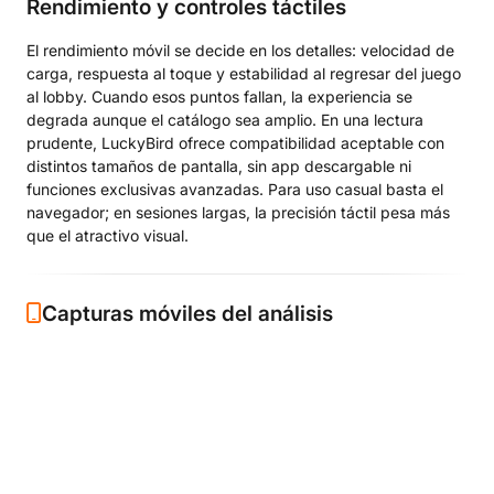
Rendimiento y controles táctiles
El rendimiento móvil se decide en los detalles: velocidad de
carga, respuesta al toque y estabilidad al regresar del juego
al lobby. Cuando esos puntos fallan, la experiencia se
degrada aunque el catálogo sea amplio. En una lectura
prudente, LuckyBird ofrece compatibilidad aceptable con
distintos tamaños de pantalla, sin app descargable ni
funciones exclusivas avanzadas. Para uso casual basta el
navegador; en sesiones largas, la precisión táctil pesa más
que el atractivo visual.
Capturas móviles del análisis