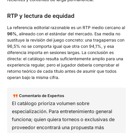
RTP y lectura de equidad
La referencia editorial razonable es un RTP medio cercano al
96%
, alineado con el estándar del mercado. Esa media no
sustituye la revisión del juego concreto: una tragaperras con
96,5% no se comporta igual que otra con 94,1%, y esa
diferencia importa en sesiones largas. La conclusión es
directa: el catálogo resulta suficientemente amplio para una
experiencia regular, pero el jugador debería comprobar el
retorno teórico de cada título antes de asumir que todos
operan bajo la misma cifra.
Comentario de Expertos
El catálogo prioriza volumen sobre
especialización. Para entretenimiento general
funciona; quien quiera torneos o exclusivas de
proveedor encontrará una propuesta más