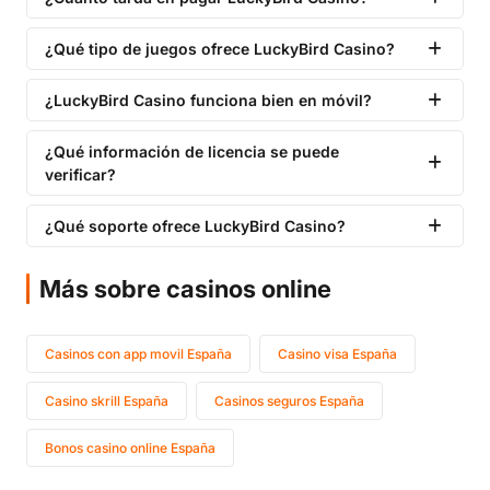
¿Qué tipo de juegos ofrece LuckyBird Casino?
¿LuckyBird Casino funciona bien en móvil?
¿Qué información de licencia se puede
verificar?
¿Qué soporte ofrece LuckyBird Casino?
Más sobre casinos online
Casinos con app movil España
Casino visa España
Casino skrill España
Casinos seguros España
Bonos casino online España