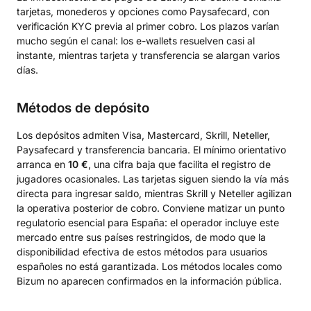
tarjetas, monederos y opciones como Paysafecard, con
verificación KYC previa al primer cobro. Los plazos varían
mucho según el canal: los e-wallets resuelven casi al
instante, mientras tarjeta y transferencia se alargan varios
días.
Métodos de depósito
Los depósitos admiten Visa, Mastercard, Skrill, Neteller,
Paysafecard y transferencia bancaria. El mínimo orientativo
arranca en
10 €
, una cifra baja que facilita el registro de
jugadores ocasionales. Las tarjetas siguen siendo la vía más
directa para ingresar saldo, mientras Skrill y Neteller agilizan
la operativa posterior de cobro. Conviene matizar un punto
regulatorio esencial para España: el operador incluye este
mercado entre sus países restringidos, de modo que la
disponibilidad efectiva de estos métodos para usuarios
españoles no está garantizada. Los métodos locales como
Bizum no aparecen confirmados en la información pública.