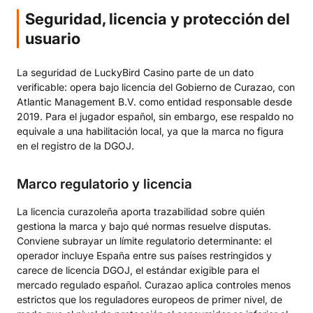
Seguridad, licencia y protección del
usuario
La seguridad de LuckyBird Casino parte de un dato
verificable: opera bajo licencia del Gobierno de Curazao, con
Atlantic Management B.V. como entidad responsable desde
2019. Para el jugador español, sin embargo, ese respaldo no
equivale a una habilitación local, ya que la marca no figura
en el registro de la DGOJ.
Marco regulatorio y licencia
La licencia curazoleña aporta trazabilidad sobre quién
gestiona la marca y bajo qué normas resuelve disputas.
Conviene subrayar un límite regulatorio determinante: el
operador incluye España entre sus países restringidos y
carece de licencia DGOJ, el estándar exigible para el
mercado regulado español. Curazao aplica controles menos
estrictos que los reguladores europeos de primer nivel, de