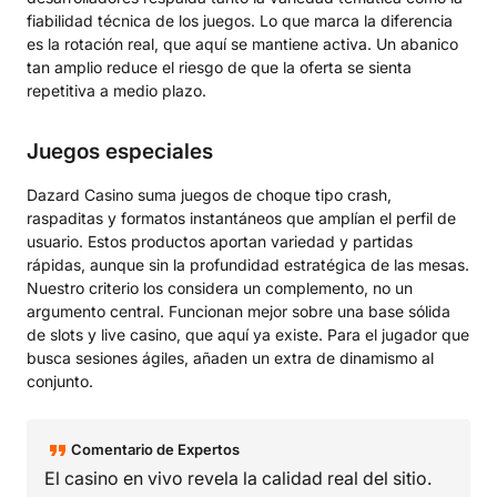
fiabilidad técnica de los juegos. Lo que marca la diferencia
es la rotación real, que aquí se mantiene activa. Un abanico
tan amplio reduce el riesgo de que la oferta se sienta
repetitiva a medio plazo.
Juegos especiales
Dazard Casino suma juegos de choque tipo crash,
raspaditas y formatos instantáneos que amplían el perfil de
usuario. Estos productos aportan variedad y partidas
rápidas, aunque sin la profundidad estratégica de las mesas.
Nuestro criterio los considera un complemento, no un
argumento central. Funcionan mejor sobre una base sólida
de slots y live casino, que aquí ya existe. Para el jugador que
busca sesiones ágiles, añaden un extra de dinamismo al
conjunto.
Comentario de Expertos
El casino en vivo revela la calidad real del sitio.