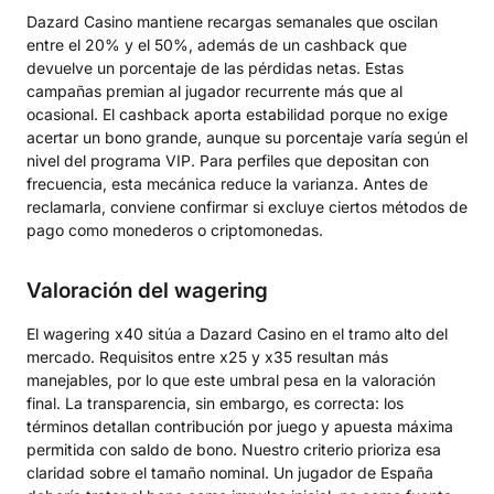
Dazard Casino mantiene recargas semanales que oscilan
entre el 20% y el 50%, además de un cashback que
devuelve un porcentaje de las pérdidas netas. Estas
campañas premian al jugador recurrente más que al
ocasional. El cashback aporta estabilidad porque no exige
acertar un bono grande, aunque su porcentaje varía según el
nivel del programa VIP. Para perfiles que depositan con
frecuencia, esta mecánica reduce la varianza. Antes de
reclamarla, conviene confirmar si excluye ciertos métodos de
pago como monederos o criptomonedas.
Valoración del wagering
El wagering x40 sitúa a Dazard Casino en el tramo alto del
mercado. Requisitos entre x25 y x35 resultan más
manejables, por lo que este umbral pesa en la valoración
final. La transparencia, sin embargo, es correcta: los
términos detallan contribución por juego y apuesta máxima
permitida con saldo de bono. Nuestro criterio prioriza esa
claridad sobre el tamaño nominal. Un jugador de España