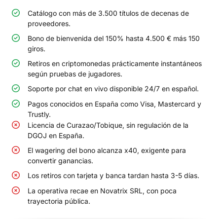
Catálogo con más de 3.500 títulos de decenas de
proveedores.
Bono de bienvenida del 150% hasta 4.500 € más 150
giros.
Retiros en criptomonedas prácticamente instantáneos
según pruebas de jugadores.
Soporte por chat en vivo disponible 24/7 en español.
Pagos conocidos en España como Visa, Mastercard y
Trustly.
Licencia de Curazao/Tobique, sin regulación de la
DGOJ en España.
El wagering del bono alcanza x40, exigente para
convertir ganancias.
Los retiros con tarjeta y banca tardan hasta 3-5 días.
La operativa recae en Novatrix SRL, con poca
trayectoria pública.