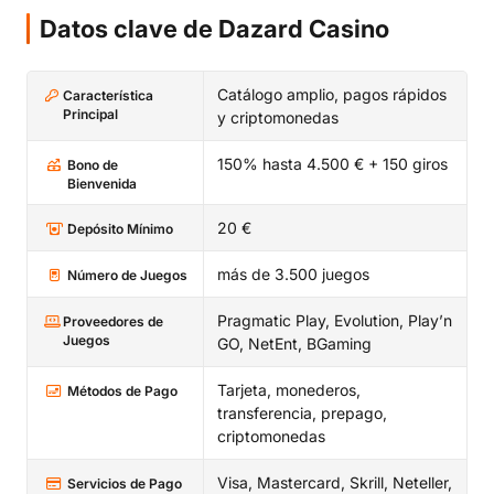
Datos clave de Dazard Casino
Catálogo amplio, pagos rápidos
Característica
Principal
y criptomonedas
150% hasta 4.500 € + 150 giros
Bono de
Bienvenida
20 €
Depósito Mínimo
más de 3.500 juegos
Número de Juegos
Pragmatic Play, Evolution, Play’n
Proveedores de
Juegos
GO, NetEnt, BGaming
Tarjeta, monederos,
Métodos de Pago
transferencia, prepago,
criptomonedas
Visa, Mastercard, Skrill, Neteller,
Servicios de Pago