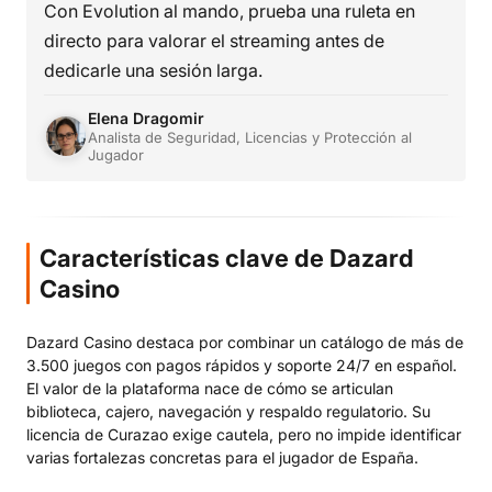
Con Evolution al mando, prueba una ruleta en
directo para valorar el streaming antes de
dedicarle una sesión larga.
Elena Dragomir
Analista de Seguridad, Licencias y Protección al
Jugador
Características clave de Dazard
Casino
Dazard Casino destaca por combinar un catálogo de más de
3.500 juegos con pagos rápidos y soporte 24/7 en español.
El valor de la plataforma nace de cómo se articulan
biblioteca, cajero, navegación y respaldo regulatorio. Su
licencia de Curazao exige cautela, pero no impide identificar
varias fortalezas concretas para el jugador de España.