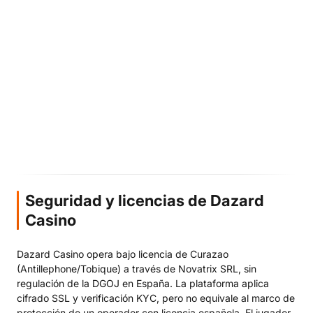
Seguridad y licencias de Dazard
Casino
Dazard Casino opera bajo licencia de Curazao
(Antillephone/Tobique) a través de Novatrix SRL, sin
regulación de la DGOJ en España. La plataforma aplica
cifrado SSL y verificación KYC, pero no equivale al marco de
protección de un operador con licencia española. El jugador