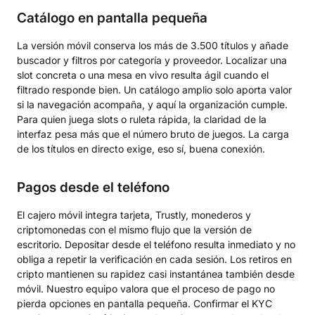
Catálogo en pantalla pequeña
La versión móvil conserva los más de 3.500 títulos y añade
buscador y filtros por categoría y proveedor. Localizar una
slot concreta o una mesa en vivo resulta ágil cuando el
filtrado responde bien. Un catálogo amplio solo aporta valor
si la navegación acompaña, y aquí la organización cumple.
Para quien juega slots o ruleta rápida, la claridad de la
interfaz pesa más que el número bruto de juegos. La carga
de los títulos en directo exige, eso sí, buena conexión.
Pagos desde el teléfono
El cajero móvil integra tarjeta, Trustly, monederos y
criptomonedas con el mismo flujo que la versión de
escritorio. Depositar desde el teléfono resulta inmediato y no
obliga a repetir la verificación en cada sesión. Los retiros en
cripto mantienen su rapidez casi instantánea también desde
móvil. Nuestro equipo valora que el proceso de pago no
pierda opciones en pantalla pequeña. Confirmar el KYC