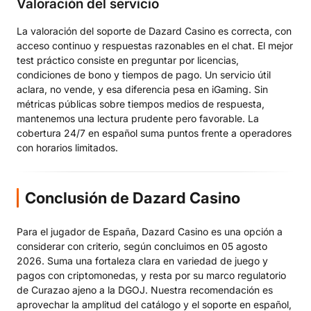
Valoración del servicio
La valoración del soporte de Dazard Casino es correcta, con
acceso continuo y respuestas razonables en el chat. El mejor
test práctico consiste en preguntar por licencias,
condiciones de bono y tiempos de pago. Un servicio útil
aclara, no vende, y esa diferencia pesa en iGaming. Sin
métricas públicas sobre tiempos medios de respuesta,
mantenemos una lectura prudente pero favorable. La
cobertura 24/7 en español suma puntos frente a operadores
con horarios limitados.
Conclusión de Dazard Casino
Para el jugador de España, Dazard Casino es una opción a
considerar con criterio, según concluimos en 05 agosto
2026. Suma una fortaleza clara en variedad de juego y
pagos con criptomonedas, y resta por su marco regulatorio
de Curazao ajeno a la DGOJ. Nuestra recomendación es
aprovechar la amplitud del catálogo y el soporte en español,