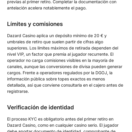
previas al primer retiro. Completar la documentación con
antelación acelera notablemente el pago.
Límites y comisiones
Dazard Casino aplica un depósito mínimo de 20 € y
umbrales de retiro que suelen partir de cifras algo
superiores. Los límites máximos de retirada dependen del
nivel VIP, un factor que premia al jugador recurrente. El
operador no carga comisiones visibles en la mayoría de
canales, aunque las conversiones de divisa pueden generar
cargos. Frente a operadores regulados por la DGOJ, la
información pública sobre topes exactos es menos
detallada, así que conviene consultarla en el cajero antes de
registrarse.
Verificación de identidad
El proceso KYC es obligatorio antes del primer retiro en
Dazard Casino, como en cualquier casino serio. El jugador
debe aportar documento de identidad, comprobante de