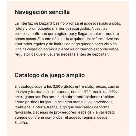
Navegación sencilla
La interfaz de Dazard Casino prioriza el acceso rápido a slots,
ruleta y promociones sin menús recargados. Nuestras
pruebas confirman que registrarse y llegar al cajero requiere
pocos pasos. El punto débil es la arquitectura informativa: los
apartados legales y de límites de pago quedan poco visibles.
Una navegación cómoda pierde valor cuando esconde datos
regulatorios que el usuario necesita antes de depositar.
Catálogo de juego amplio
El catálogo supera los 3.500 títulos entre slots, mesas, casino
en vivo y formatos instantáneos, con un RTP medio del 96%
en tragaperras. Esa amplitud cubre tanto sesiones rápidas
como partidas largas. La rotación mensual de novedades
mantiene la oferta fresca, algo que valoramos de forma
favorable. Decenas de proveedores respaldan la variedad,
aunque conviene comprobar el acceso regional desde
España.