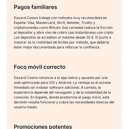
Pagos familiares
Dazard Casino trabaja con métodos muy reconocibles en
España: Visa, Mastercard, Skrill, Neteller, Trustly y
criptomonedas como Bitcoin. Esa variedad reduce la fricción
al depositar y abre vías de cobro casi instantáneas con cripto.
Los depósitos se acreditan al instante desde 20 €. El punto a
mejorar es la visibilidad de límites por método, que debería
estar mejor documentada para reforzar la confianza.
Foco móvil correcto
Dazard Casino renuncia a la app nativa y apuesta por una
web optimizada para iOS y Android. La ventaja es el acceso
inmediato sin instalar software adicional. A cambio, la
experiencia depende del navegador y de la estabilidad de la
conexión. En España, donde predomina el juego móvil, esta
decisión resulta funcional y cubre las necesidades básicas del
usuario medio.
Promociones potentes